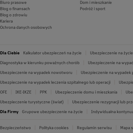
Biuro prasowe
Dom i mieszkanie
Blog o finansach
Podróż i sport
Blog o zdrowiu
Kariera
Ochrona danych osobowych
Dla Ciebie
Kalkulator ubezpieczeń na życie
Ubezpieczenie na życie
Diagnostyka w kierunku poważnych chorób
Ubezpieczenie na wypad
Ubezpieczenie na wypadek nowotworu
Ubezpieczenie na wypadek
Ubezpieczenie na wypadek leczenia szpitalnego lub operacji
Ubezpie
OFE
IKE-IKZE
PPK
Ubezpieczenie domu i mieszkania
Ube
Ubezpieczenie turystyczne (świat)
Ubezpieczenie rezygnacji lub pr
Dla Firmy
Grupowe ubezpieczenie na życie
Indywidualna kontynua
Bezpieczeństwo
Polityka cookies
Regulamin serwisu
Mapa s