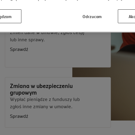
ądzam
Odrzucam
Akc
Zmiana w umowie
majątkowej
Zmień dane w umowie, zgłoś cesję
lub inne sprawy.
Sprawdź
Zmiana w ubezpieczeniu
grupowym
Wypłać pieniądze z funduszy lub
zgłoś inne zmiany w umowie.
Sprawdź