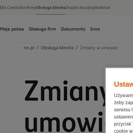
Dla Ciebie
Dla firmy
Obsługa klienta
Znajdź doradcę/oddział
Moja polisa
Obsługa firm
Dokumenty
Inne
nn.pl
/
Obsługa klienta
/
Zmiany w umowie
Zmiany 
Ustaw
Używamy 
żeby zap
umowie
serwisu 
ustawieni
przycisk
cookie w