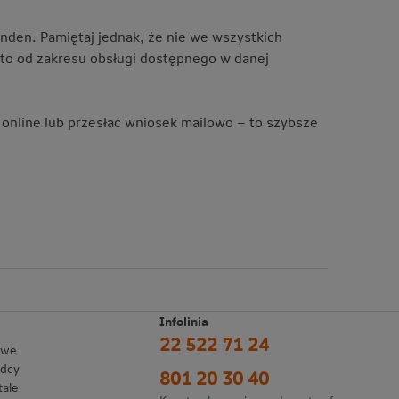
nden. Pamiętaj jednak, że nie we wszystkich
 to od zakresu obsługi dostępnego w danej
 online lub przesłać wniosek mailowo – to szybsze
Infolinia
22 522 71 24
owe
adcy
801 20 30 40
tale