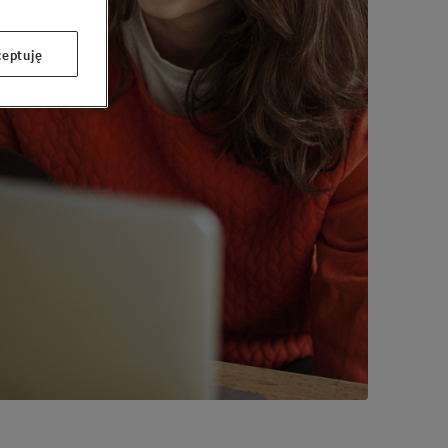
eptuję