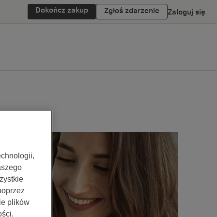
Dokończ zakup
Zgłoś zdarzenie
Zaloguj się
chnologii,
aszego
zystkie
 poprzez
ie plików
ści.