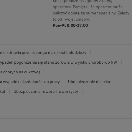
Koszt połączenia zgodny z taryfą
operatora. Pamiętaj, że operator może
naliczyć opłatę za numer specjalny. Zależy
to od Twojej umowy.
Pon-Pt 9:00-17:00
ie zdrowia psychicznego dla dzieci i młodzieży
ypadek pogorszenia się stanu zdrowia w wyniku choroby lub NW
la chorych na cukrzycę
a wypadek niezdolności do pracy
Ubezpieczenie dziecka
ka)
Ubezpieczenie roweru i rowerzysty