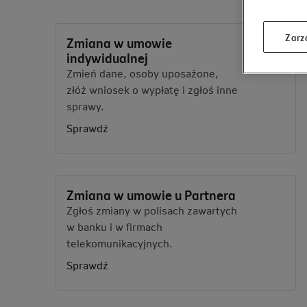
Zarz
Zmiana w umowie
indywidualnej
Zmień dane, osoby uposażone,
złóż wniosek o wypłatę i zgłoś inne
sprawy.
Sprawdź
Zmiana w umowie u Partnera
Zgłoś zmiany w polisach zawartych
w banku i w firmach
telekomunikacyjnych.
Sprawdź