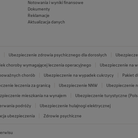
Notowania i wyniki finansowe
Dokumenty
Reklamacje
Aktualizacja danych
Ubezpieczenie zdrowia psychicznego dla dorosłych
Ubezpieczen
ek choroby wymagającej leczenia operacyjnego
Ubezpieczenie na w
 poważnych chorób
Ubezpieczenie na wypadek cukrzycy
Pakiet d
czenie leczenia za granicą
Ubezpieczenie NNW
Ubezpieczenie n
zpieczenie mieszkania na wynajem
Ubezpieczenie turystyczne (Pols
zerwania podróży
Ubezpieczenie hulajnogi elektrycznej
cja ubezpieczenia
Zdrowie psychiczne
erwisu