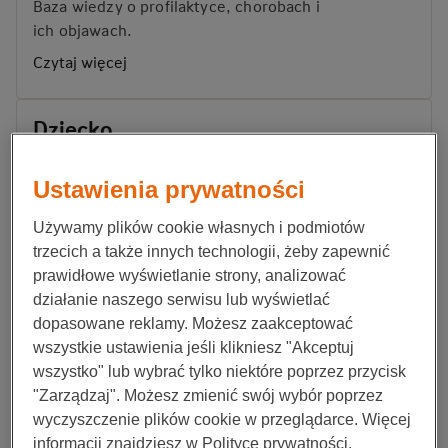
Baza wiedzy o profilaktyce, chorobach i
ich objawach.
Czytaj
więcej
Dziecko
Rodzicielstwo, czas z dzieckiem i porady
dotyczące zdrowia i życia.
Ustawienia prywatności
Czytaj więcej
Używamy plików cookie własnych i podmiotów
trzecich a także innych technologii, żeby zapewnić
prawidłowe wyświetlanie strony, analizować
Zdrowy styl życia
działanie naszego serwisu lub wyświetlać
Przewodnik po dobrych nawykach i
dopasowane reklamy. Możesz zaakceptować
wiedzy ogólnej.
wszystkie ustawienia jeśli klikniesz "Akceptuj
wszystko" lub wybrać tylko niektóre poprzez przycisk
Czytaj więcej
"Zarządzaj". Możesz zmienić swój wybór poprzez
wyczyszczenie plików cookie w przeglądarce. Więcej
informacji znajdziesz w Polityce prywatności.