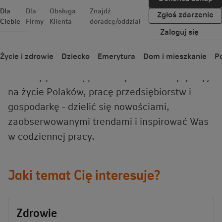
Dla
Dla
Obsługa
Znajdź
Zgłoś zdarzenie
Ciebie
Firmy
Klienta
doradcę/oddział
Zaloguj się
Dobrze Cię widzieć
Życie i zdrowie
Dziecko
Emerytura
Dom i mieszkanie
Po
Chcemy pokazać, jak ubezpieczenia wpływają
na życie Polaków, pracę przedsiębiorstw i
gospodarkę - dzielić się nowościami,
zaobserwowanymi trendami i inspirować Was
w codziennej pracy.
Jaki temat Cię interesuje?
Zdrowie