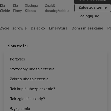
Dla
Dla
Obsługa
Znajdź
Zgłoś zdarzenie
Ciebie
Firmy
Klienta
doradcę/oddział
Zaloguj się
Życie i zdrowie
Dziecko
Emerytura
Dom i mieszkanie
Po
Spis treści
Korzyści
Ubezpieczenie dziecka – co
obejmuje?
Szczegóły ubezpieczenia
Zakres ubezpieczenia
Jak kupić ubezpieczenie?
Jak zgłosić szkodę?
Działa w szkole i poza nią
Ubezpieczenie NNW obejmuje wypadki w
Wyłączenia
szkole, ale także np. w domu, na placu zabaw, a