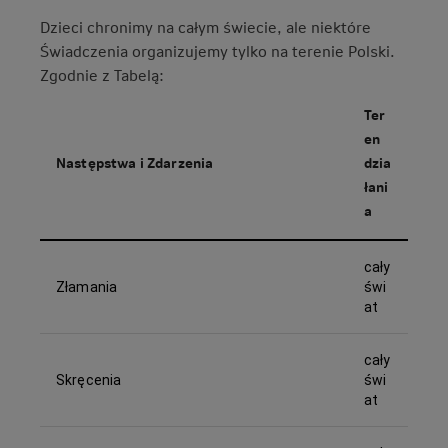
Dzieci chronimy na całym świecie, ale niektóre
Świadczenia organizujemy tylko na terenie Polski.
Zgodnie z Tabelą:
Ter
en
Następstwa i Zdarzenia
dzia
łani
a
cały
Złamania
świ
at
cały
Skręcenia
świ
at