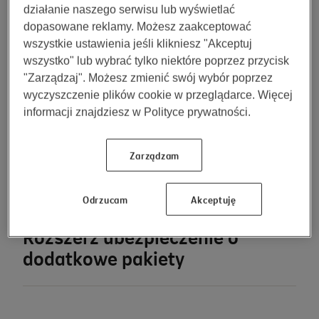
Złamania
200 zł
400 zł
działanie naszego serwisu lub wyświetlać
dopasowane reklamy. Możesz zaakceptować
Skręcenia
200 zł
400 zł
wszystkie ustawienia jeśli klikniesz "Akceptuj
wszystko" lub wybrać tylko niektóre poprzez przycisk
Zwichnięcia
200 zł
400 zł
"Zarządzaj". Możesz zmienić swój wybór poprzez
wyczyszczenie plików cookie w przeglądarce. Więcej
Oparzenia
1 000 zł
2 000 z
informacji znajdziesz w Polityce prywatności.
Wybierz
Wy
Zarządzam
Pokaż więcej
Odrzucam
Akceptuję
Rozszerz ubezpieczenie o
dodatkowe pakiety