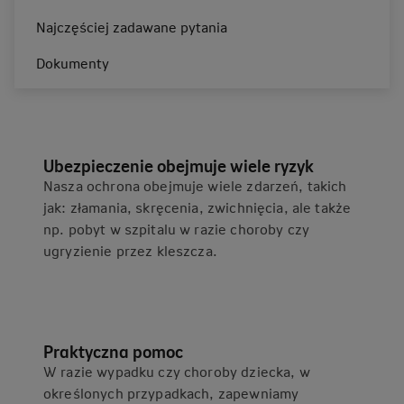
nawet na wycieczkach i w czasie wakacyjnych
Najczęściej zadawane pytania
wyjazdów.
Dokumenty
Ubezpieczenie obejmuje wiele ryzyk
Nasza ochrona obejmuje wiele zdarzeń, takich
jak: złamania, skręcenia, zwichnięcia, ale także
np. pobyt w szpitalu w razie choroby czy
ugryzienie przez kleszcza.
Praktyczna pomoc
W razie wypadku czy choroby dziecka, w
określonych przypadkach, zapewniamy