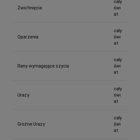
cały
Zwichnięcia
świ
at
cały
Oparzenia
świ
at
cały
Rany wymagające szycia
świ
at
cały
Urazy
świ
at
cały
Groźne Urazy
świ
at