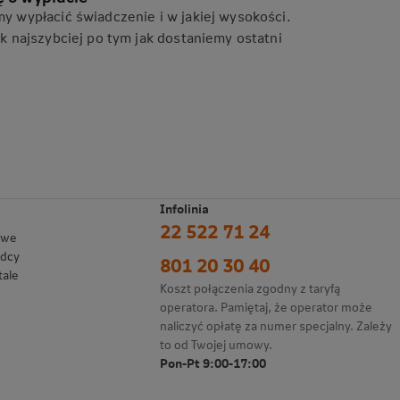
 wypłacić świadczenie i w jakiej wysokości.
 najszybciej po tym jak dostaniemy ostatni
Infolinia
22 522 71 24
owe
adcy
801 20 30 40
tale
Koszt połączenia zgodny z taryfą
operatora. Pamiętaj, że operator może
naliczyć opłatę za numer specjalny. Zależy
to od Twojej umowy.
Pon-Pt 9:00-17:00