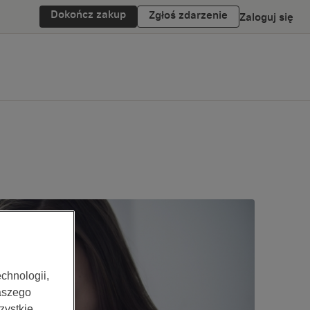
Dokończ zakup
Zgłoś zdarzenie
Zaloguj się
chnologii,
aszego
zystkie