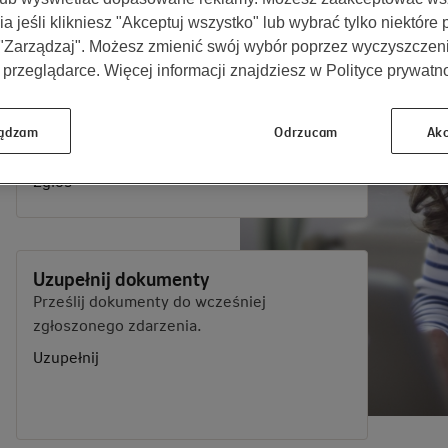
a jeśli klikniesz "Akceptuj wszystko" lub wybrać tylko niektóre
 "Zarządzaj". Możesz zmienić swój wybór poprzez wyczyszczen
 przeglądarce. Więcej informacji znajdziesz w Polityce prywatno
Ubezpieczenie majątkowe
Nieruchomość, rower, hulajnoga,
następstwa nieszczęśliwego
ądzam
Odrzucam
Akc
wypadku rowerzysty (NNW).
Zgłoś
Uzupełnij dokumenty
Prześlij dokumenty do wcześniej
zgłoszonego zdarzenia.
Uzupełnij