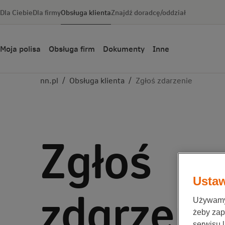
Dla Ciebie
Dla firmy
Obsługa klienta
Znajdź doradcę/oddział
Moja polisa
Obsługa firm
Dokumenty
Inne
nn.pl
/
Obsługa klienta
/
Zgłoś zdarzenie
Zgłoś
Ustaw
zdarzeni
Używamy 
żeby zap
serwisu 