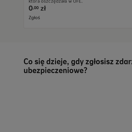
która oszczędzała w OFE.
0
zł
,
00
Zgłoś
Co się dzieje, gdy zgłosisz zda
ubezpieczeniowe?