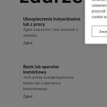
ustawieni
przycisk
cookie w
Ubezpieczenie indywidualne
lub z pracy
Zgłoś zdarzenie i złóż wniosek o
Zarz
wypłatę.
Zgłoś
Bank lub operator
komórkowy
Jeśli polisa została kupiona w
banku lub u operatora
komórkowego.
Zgłoś