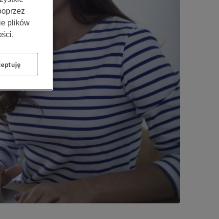
 poprzez
ie plików
ści.
eptuję