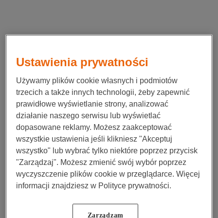
Ustawienia prywatności
Używamy plików cookie własnych i podmiotów
trzecich a także innych technologii, żeby zapewnić
prawidłowe wyświetlanie strony, analizować
działanie naszego serwisu lub wyświetlać
dopasowane reklamy. Możesz zaakceptować
wszystkie ustawienia jeśli klikniesz "Akceptuj
wszystko" lub wybrać tylko niektóre poprzez przycisk
"Zarządzaj". Możesz zmienić swój wybór poprzez
wyczyszczenie plików cookie w przeglądarce. Więcej
informacji znajdziesz w Polityce prywatności.
Application error: a
client
-side exception has occurred while
Zarządzam
loading
www.nn.pl
(see the
browser console
for more