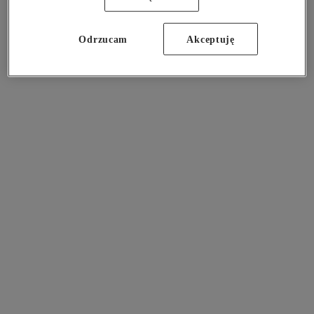
information).
Odrzucam
Akceptuję