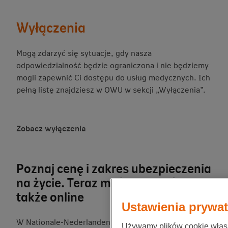
Wyłączenia
Mogą zdarzyć się sytuacje, gdy nasza
odpowiedzialność będzie ograniczona i nie będziemy
mogli zapewnić Ci dostępu do usług medycznych. Ich
pełną listę znajdziesz w OWU w sekcji „Wyłączenia”.
Zobacz wyłączenia
Poznaj cenę i zakres ubezpieczenia
na życie. Teraz możesz kupić je
także online
Ustawienia prywa
W Nationale-Nederlanden możesz kupić
Używamy plików cookie własn