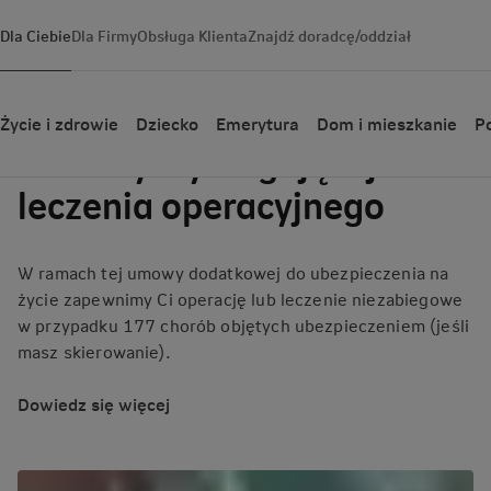
Dla Ciebie
Dla Firmy
Obsługa Klienta
Znajdź doradcę/oddział
Ubezpieczenie na wypadek
Życie i zdrowie
Dziecko
Emerytura
Dom i mieszkanie
Po
choroby wymagającej
leczenia operacyjnego
W ramach tej umowy dodatkowej do ubezpieczenia na
życie zapewnimy Ci operację lub leczenie niezabiegowe
w przypadku 177 chorób objętych ubezpieczeniem (jeśli
masz skierowanie).
Dowiedz się więcej