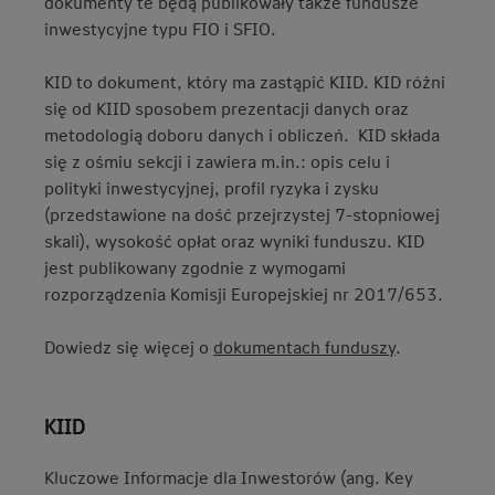
dokumenty te będą publikowały także fundusze
inwestycyjne typu FIO i SFIO.
KID to dokument, który ma zastąpić KIID. KID różni
się od KIID sposobem prezentacji danych oraz
metodologią doboru danych i obliczeń. KID składa
się z ośmiu sekcji i zawiera m.in.: opis celu i
polityki inwestycyjnej, profil ryzyka i zysku
(przedstawione na dość przejrzystej 7-stopniowej
skali), wysokość opłat oraz wyniki funduszu. KID
jest publikowany zgodnie z wymogami
rozporządzenia Komisji Europejskiej nr 2017/653.
Dowiedz się więcej o
dokumentach funduszy
.
KIID
Kluczowe Informacje dla Inwestorów (ang. Key