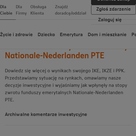
Dla
Dla
Obsługa
Znajdź
Zgłoś zdarzenie
Ciebie
Firmy
Klienta
doradcę/oddział
Zaloguj się
Życie i zdrowie
Dziecko
Emerytura
Dom i mieszkanie
Po
Podsumowanie wyników funduszy
Nationale-Nederlanden PTE
Dowiedz się więcej o wynikach swojego IKE, IKZE i PPK.
Przedstawiamy sytuację na rynkach, omawiamy nasze
decyzje inwestycyjne i wyjaśniamy jak wpłynęły na stopy
zwrotu funduszy emerytalnych Nationale-Nederlanden
PTE.
Archiwalne komentarze inwestycyjne