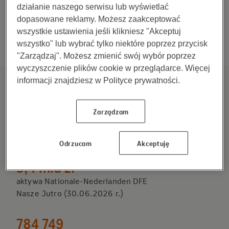
11 kwietnia 2025
działanie naszego serwisu lub wyświetlać
dopasowane reklamy. Możesz zaakceptować
wszystkie ustawienia jeśli klikniesz "Akceptuj
wszystko" lub wybrać tylko niektóre poprzez przycisk
Pokaż więcej
"Zarządzaj". Możesz zmienić swój wybór poprzez
wyczyszczenie plików cookie w przeglądarce. Więcej
informacji znajdziesz w Polityce prywatności.
PPK i IKE/IKZE w Nationale-
Nederlanden PTE w liczbach
Zarządzam
Razem budujemy finansową przyszłość.
Odrzucam
Akceptuję
5,4 mld zł
aktywa Nationale-Nederlanden DFE
Nasze Jutro (30.06.2026 r.)
784 749