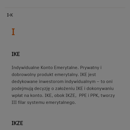
I-K
I
IKE
Indywidualne Konto Emerytalne. Prywatny i
dobrowolny produkt emerytalny. IKE jest
dedykowane inwestorom indywidualnym – to oni
podejmują decyzję o założeniu IKE i dokonywaniu
wpłat na konto. IKE, obok IKZE, PPE i PPK, tworzy
III filar systemu emerytalnego.
IKZE