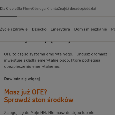
Dla Ciebie
Dla Firmy
Obsługa Klienta
Znajdź doradcę/oddział
Otwarty Fundusz
Życie i zdrowie
Dziecko
Emerytura
Dom i mieszkanie
Po
Emerytalny (OFE)
OFE to część systemu emerytalnego. Fundusz gromadzi i
inwestuje składki emerytalne osób, które podlegają
ubezpieczeniu emerytalnemu.
Dowiedz się więcej
Masz już OFE?
Sprawdź stan środków
Zaloguj się do Moje NN. Nie masz dostępu lub nie