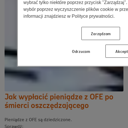
wybrać tylko niektóre poprzez przycisk "Zarządzaj"
wybór poprzez wyczyszczenie plików cookie w prze
informacji znajdziesz w Polityce prywatności.
Zarządzam
Odrzucam
Akcept
Jak wypłacić pieniądze z OFE po
śmierci oszczędzającego
Pieniądze z OFE są dziedziczone.
Sprawdź: