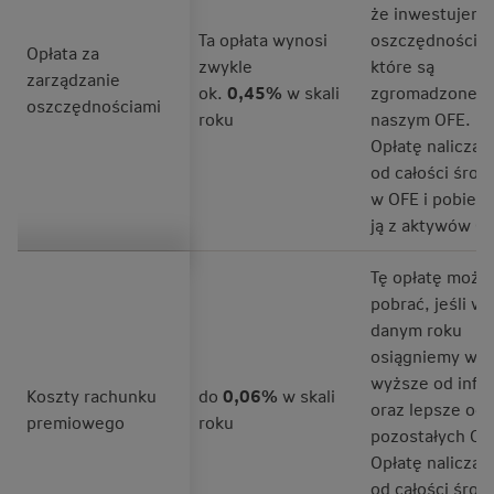
że inwestujemy
Ta opłata wynosi
oszczędności,
Opłata za
zwykle
które są
zarządzanie
ok.
0,45%
w skali
zgromadzone 
oszczędnościami
roku
naszym OFE.
Opłatę nalicza
od całości śro
w OFE i pobier
ją z aktywów O
Tę opłatę moż
pobrać, jeśli w
danym roku
osiągniemy wyn
wyższe od inflac
Koszty rachunku
do
0,06%
w skali
oraz lepsze od
premiowego
roku
pozostałych OF
Opłatę nalicza
od całości śro