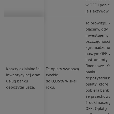
w OFE i pobier
ją z aktywów O
To prowizje, kt
płacimy, gdy
inwestujemy
oszczędności
zgromadzone 
naszym OFE w
instrumenty
finansowe. Kos
Koszty działalności
Te opłaty wynoszą
banku
inwestycyjnej oraz
zwykle
depozytariusza
usług banku
do
0,05%
w skali
opłaty, które
depozytariusza.
roku.
pobiera bank za
że przechowuj
środki naszego
OFE. Opłatę