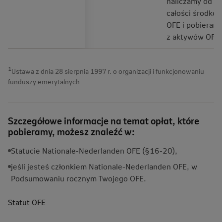
naliczamy od
całości środkó
OFE i pobieramy
z aktywów OFE.
1
Ustawa z dnia 28 sierpnia 1997 r. o organizacji i funkcjonowaniu
funduszy emerytalnych
Szczegółowe informacje na temat opłat, które
pobieramy, możesz znaleźć w:
Statucie Nationale-Nederlanden OFE (§16-20),
jeśli jesteś członkiem Nationale-Nederlanden OFE, w
Podsumowaniu rocznym Twojego OFE.
Statut
OFE