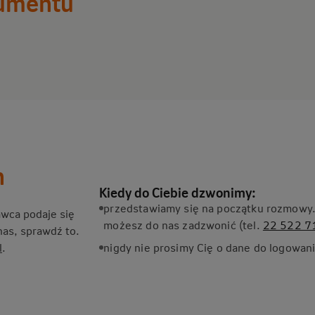
kumentu
a
n
Kiedy do Ciebie dzwonimy:
przedstawiamy się na początku rozmowy
awca podaje się
możesz do nas zadzwonić (tel.
22 522 7
nas, sprawdź to.
l
.
nigdy nie prosimy Cię o dane do logowan