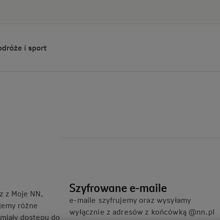
dróże i sport
Szyfrowane e-maile
sz z Moje NN,
e-maile szyfrujemy oraz wysyłamy
ujemy różne
wyłącznie z adresów z końcówką @nn.pl
 miały dostępu do