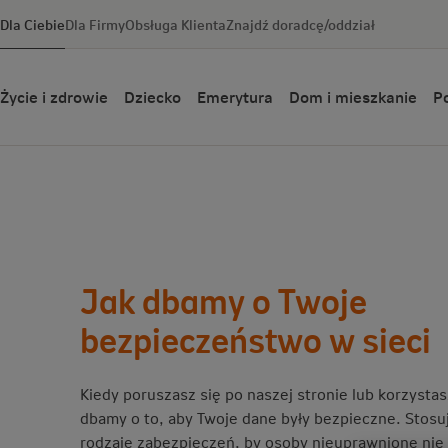
Dla Ciebie
Dla Firmy
Obsługa Klienta
Znajdź doradcę/oddział
Życie i zdrowie
Dziecko
Emerytura
Dom i mieszkanie
Po
Jak dbamy o Twoje
bezpieczeństwo w sieci
Kiedy poruszasz się po naszej stronie lub korzysta
dbamy o to, aby Twoje dane były bezpieczne. Stos
rodzaje zabezpieczeń, by osoby nieuprawnione nie