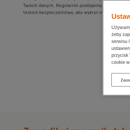
Twoich danych. Regularnie poddajemy też naszą str
testom bezpieczeństwa, aby wykryć ewentualne bł
Ustaw
Używamy 
żeby zap
serwisu 
ustawieni
przycisk
cookie w
Zarz