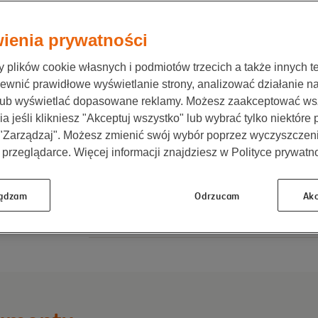
i @nnfinanse.pl
onę i serwisy
ędy.
ienia prywatności
plików cookie własnych i podmiotów trzecich a także innych te
ewnić prawidłowe wyświetlanie strony, analizować działanie n
lub wyświetlać dopasowane reklamy. Możesz zaakceptować ws
Autoryzacja kodem
a jeśli klikniesz "Akceptuj wszystko" lub wybrać tylko niektóre
w wybranych sytuacjach możemy
 "Zarządzaj". Możesz zmienić swój wybór poprzez wyczyszczen
poprosić Cię o autoryzację transakcji
 przeglądarce. Więcej informacji znajdziesz w Polityce prywatno
w Moje NN jednorazowym kodem, który
wyślemy Ci SMS-em
ądzam
Odrzucam
Akc