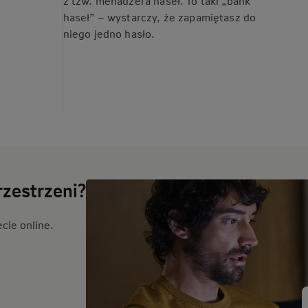
z tzw. menadżera haseł. To taki „bank
haseł” – wystarczy, że zapamiętasz do
niego jedno hasło.
zestrzeni?
cie online.