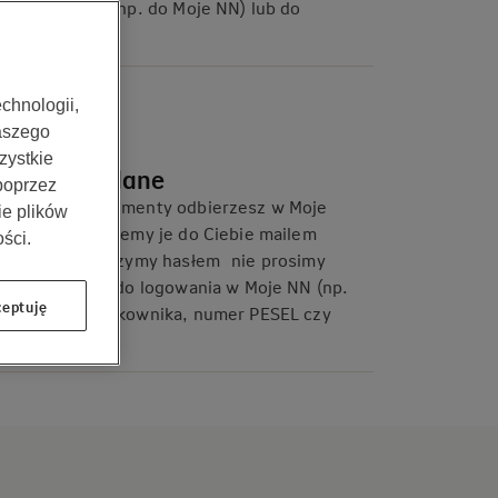
logowania (np. do Moje NN) lub do
płatności
chnologii,
aszego
zystkie
Hasła i dane
 poprzez
ważne dokumenty odbierzesz w Moje
ie plików
NN lub wyślemy je do Ciebie mailem
ści.
i zabezpieczymy hasłem nie prosimy
Cię o dane do logowania w Moje NN (np.
eptuję
nazwę użytkownika, numer PESEL czy
hasło)