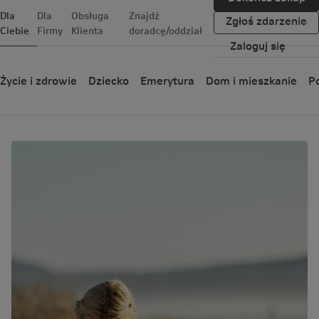
Dla
Dla
Obsługa
Znajdź
Zgłoś zdarzenie
Ciebie
Firmy
Klienta
doradcę/oddział
Zaloguj się
Blog
Życie i zdrowie
Dziecko
Emerytura
Dom i mieszkanie
Po
Dziecko