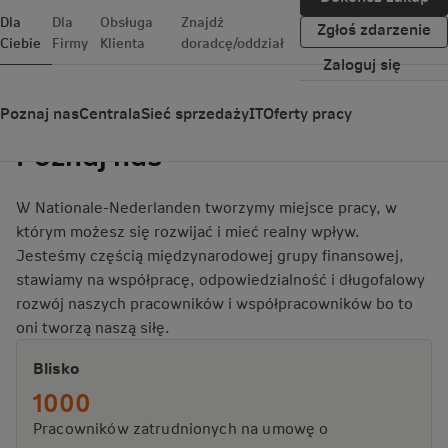
Dla
Dla
Obsługa
Znajdź
Zgłoś zdarzenie
Ciebie
Firmy
Klienta
doradcę/oddział
Zaloguj się
Poznaj nas
Centrala
Sieć sprzedaży
IT
Oferty pracy
Poznaj nas
W Nationale-Nederlanden tworzymy miejsce pracy, w
którym możesz się rozwijać i mieć realny wpływ.
Jesteśmy częścią międzynarodowej grupy finansowej,
stawiamy na współpracę, odpowiedzialność i długofalowy
rozwój naszych pracowników i współpracowników bo to
oni tworzą naszą siłę.
Blisko
1000
Pracowników zatrudnionych na umowę o