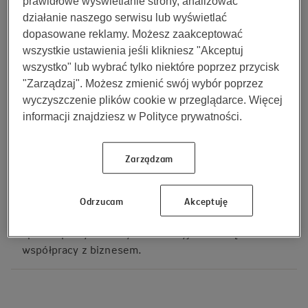
prawidłowe wyświetlanie strony, analizować
działanie naszego serwisu lub wyświetlać
Relacje z Klientem
dopasowane reklamy. Możesz zaakceptować
Zajmujesz się obsługą polis, wypłatami świadczeń,
wszystkie ustawienia jeśli klikniesz "Akceptuj
reklamacjami i wsparciem sprzedaży — dbając o
wszystko" lub wybrać tylko niektóre poprzez przycisk
najwyższą jakość kontaktu z klientem.
"Zarządzaj". Możesz zmienić swój wybór poprzez
wyczyszczenie plików cookie w przeglądarce. Więcej
informacji znajdziesz w Polityce prywatności.
Zarządzam
IT
Budujemy bezpieczne i skalowalne technologie,
które zwiększają efektywność organizacji.
Odrzucam
Akceptuję
Łączymy dane, AI i automatyzację, by upraszczać
sposób pracy i tworzyć innowacyjne rozwiązania we
współpracy z biznesem.