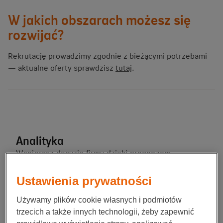
W jakich obszarach możesz się
rozwijać?
Rekrutację prowadzimy zgodnie z bieżącymi potrzebami
— aktualne oferty sprawdzisz
tutaj
.
Analityka
Wspierasz decyzje firmy dzięki prognozom,
analizom ryzyka i raportowaniu, które realnie
wpływają na biznes.
Ustawienia prywatności
Używamy plików cookie własnych i podmiotów
trzecich a także innych technologii, żeby zapewnić