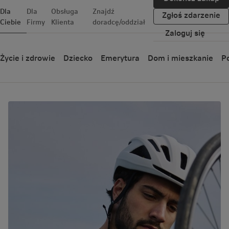
Dla
Dla
Obsługa
Znajdź
Zgłoś zdarzenie
Ciebie
Firmy
Klienta
doradcę/oddział
Zaloguj się
Blog
Życie i zdrowie
Dziecko
Emerytura
Dom i mieszkanie
Po
#PrzygodyNaDwóchKołach