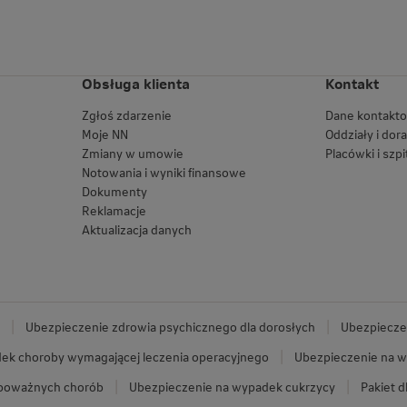
Obsługa klienta
Kontakt
Zgłoś zdarzenie
Dane kontakt
Moje NN
Oddziały i dor
Zmiany w umowie
Placówki i szpi
Notowania i wyniki finansowe
Dokumenty
Reklamacje
Aktualizacja danych
Ubezpieczenie zdrowia psychicznego dla dorosłych
Ubezpieczen
ek choroby wymagającej leczenia operacyjnego
Ubezpieczenie na w
 poważnych chorób
Ubezpieczenie na wypadek cukrzycy
Pakiet d