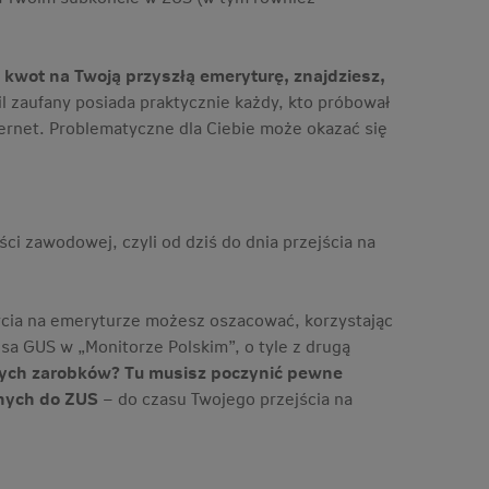
kwot na Twoją przyszłą emeryturę, znajdziesz,
il zaufany posiada praktycznie każdy, kto próbował
ternet. Problematyczne dla Ciebie może okazać się
i zawodowej, czyli od dziś do dnia przejścia na
życia na emeryturze możesz oszacować, korzystając
esa GUS w „Monitorze Polskim”, o tyle z drugą
łych zarobków? Tu musisz poczynić pewne
onych do ZUS
– do czasu Twojego przejścia na