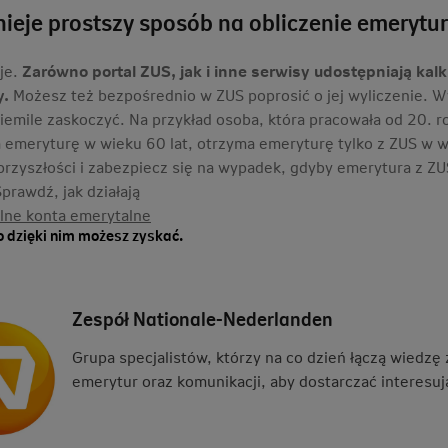
nieje prostszy sposób na obliczenie emerytu
eje.
Zarówno portal ZUS, jak i inne serwisy udostępniają kal
y.
Możesz też bezpośrednio w ZUS poprosić o jej wyliczenie. W
niemile zaskoczyć. Na przykład osoba, która pracowała od 20. ro
a emeryturę w wieku 60 lat, otrzyma emeryturę tylko z ZUS w w
przyszłości i zabezpiecz się na wypadek, gdyby emerytura z ZU
prawdź, jak działają
lne konta emerytalne
co dzięki nim możesz zyskać.
Zespół Nationale-Nederlanden
Grupa specjalistów, którzy na co dzień łączą wiedzę
emerytur oraz komunikacji, aby dostarczać interesują