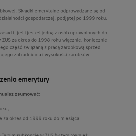
arobkowej. Składki emerytalne odprowadzane są od
ziałalności gospodarczej, podjętej po 1999 roku.
sad i, jeśli jesteś jedną z osób uprawnionych do
w ZUS za okres do 1998 roku włącznie, koniecznie
j jego część związaną z pracą zarobkową sprzed
jego zatrudnienia i wysokości zarobków
zenia emerytury
 musisz zsumować:
roku,
e za okres od 1999 roku do miesiąca
na Twoim subkoncie w ZUS (w tym również