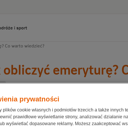
dróże i sport
ę? Co warto wiedzieć?
 obliczyć emeryturę? 
ra
ionale-Nederlanden
12 kwietnia 2020
ienia prywatności
plików cookie własnych i podmiotów trzecich a także innych te
wiasz się, jak obliczyć emeryturę? Bez względu na
ewnić prawidłowe wyświetlanie strony, analizować działanie n
lub wyświetlać dopasowane reklamy. Możesz zaakceptować ws
u dowiesz się, jak oszacować przyszłą wysokość s