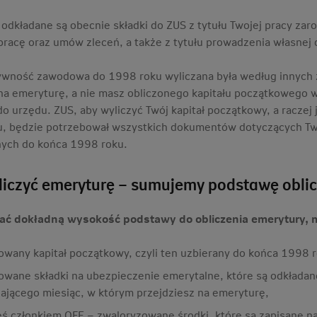
ł odkładane są obecnie składki do ZUS z tytułu Twojej pracy z
racę oraz umów zleceń, a także z tytułu prowadzenia własnej d
ywność zawodowa do 1998 roku wyliczana była według innych za
 na emeryturę, a nie masz obliczonego kapitału początkowego 
 do urzędu. ZUS, aby wyliczyć Twój kapitał początkowy, a racze
, będzie potrzebował wszystkich dokumentów dotyczących Two
ych do końca 1998 roku.
liczyć emeryturę – sumujemy podstawę oblic
ać dokładną wysokość podstawy do obliczenia emerytury,
owany kapitał początkowy, czyli ten uzbierany do końca 1998 
owane składki na ubezpieczenie emerytalne, które są odkładan
ającego miesiąc, w którym przejdziesz na emeryturę,
steś członkiem OFE – zwaloryzowane środki, które są zapisane 