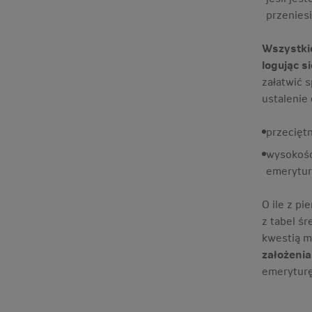
przenies
Wszystkie
logując s
załatwić 
ustalenie
przecięt
wysokośc
emerytur
O ile z p
z tabel ś
kwestią m
założenia
emeryturę