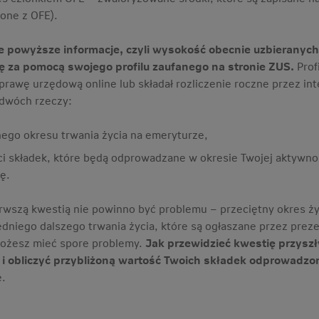
ione z OFE).
 powyższe informacje, czyli wysokość obecnie uzbieranych 
ię za pomocą swojego profilu zaufanego na stronie ZUS.
Prof
sprawę urzędową online lub składał rozliczenie roczne przez in
 dwóch rzeczy:
nego okresu trwania życia na emeryturze,
i składek, które będą odprowadzane w okresie Twojej aktywnośc
ę.
ierwszą kwestią nie powinno być problemu – przeciętny okres 
redniego dalszego trwania życia, które są ogłaszane przez prez
ożesz mieć spore problemy.
Jak przewidzieć kwestię przysz
 i obliczyć przybliżoną wartość Twoich składek odprowadz
.