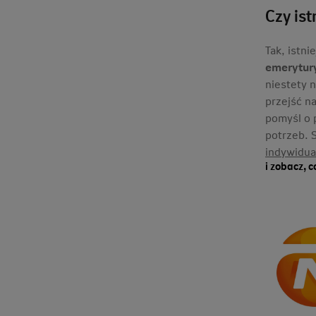
Czy ist
Tak, istni
emerytur
niestety 
przejść n
pomyśl o 
potrzeb. S
indywidua
i zobacz, 