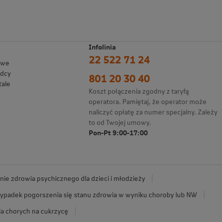
Infolinia
22 522 71 24
owe
adcy
801 20 30 40
tale
Koszt połączenia zgodny z taryfą
operatora. Pamiętaj, że operator może
naliczyć opłatę za numer specjalny. Zależy
to od Twojej umowy.
Pon-Pt 9:00-17:00
ie zdrowia psychicznego dla dzieci i młodzieży
ypadek pogorszenia się stanu zdrowia w wyniku choroby lub NW
la chorych na cukrzycę