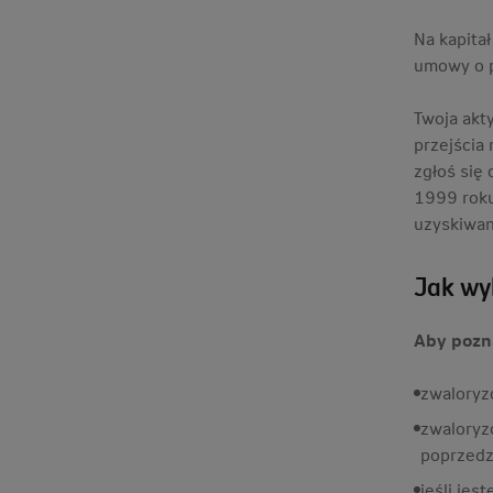
Na kapita
umowy o p
Twoja akt
przejścia
zgłoś się
1999 roku
uzyskiwan
Jak wy
Aby pozn
zwaloryz
zwaloryz
poprzedz
jeśli je