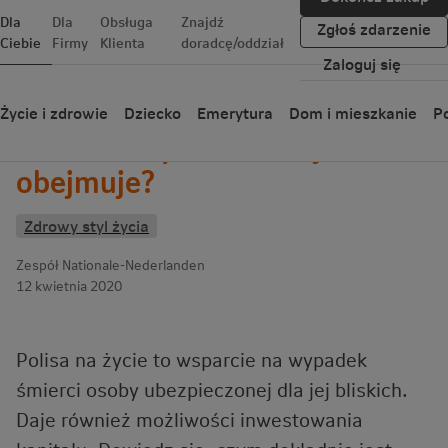
Dla
Dla
Obsługa
Znajdź
Zgłoś zdarzenie
Ciebie
Firmy
Klienta
doradcę/oddział
Zaloguj się
Wróć
Życie i zdrowie
Dziecko
Emerytura
Dom i mieszkanie
Po
Polisa na życie – co to jest? Co
obejmuje?
Zdrowy styl życia
Zespół Nationale-Nederlanden
12 kwietnia 2020
Polisa na życie to wsparcie na wypadek
śmierci osoby ubezpieczonej dla jej bliskich.
Daje również możliwości inwestowania