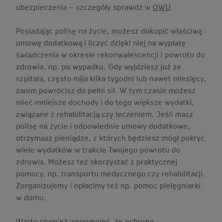
ubezpieczenia – szczegóły sprawdź w
OWU
.
Posiadając polisę na życie, możesz dokupić właściwą
umowę dodatkową i liczyć dzięki niej na wypłatę
świadczenia w okresie rekonwalescencji i powrotu do
zdrowia, np. po wypadku. Gdy wyjdziesz już ze
szpitala, często mija kilka tygodni lub nawet miesięcy,
zanim powrócisz do pełni sił. W tym czasie możesz
mieć mniejsze dochody i do tego większe wydatki,
związane z rehabilitacją czy leczeniem. Jeśli masz
polisę na życie i odpowiednie umowy dodatkowe,
otrzymasz pieniądze, z których będziesz mógł pokryć
wiele wydatków w trakcie Twojego powrotu do
zdrowia. Możesz też skorzystać z praktycznej
pomocy, np. transportu medycznego czy rehabilitacji.
Zorganizujemy i opłacimy też np. pomoc pielęgniarki
w domu.
Warto również wspomnieć, że ochroną