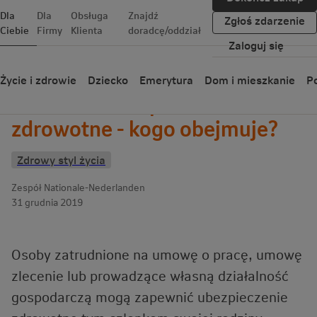
Dla
Dla
Obsługa
Znajdź
Zgłoś zdarzenie
Ciebie
Firmy
Klienta
doradcę/oddział
Zaloguj się
Wróć
Życie i zdrowie
Dziecko
Emerytura
Dom i mieszkanie
Po
Rodzinne ubezpieczenie
zdrowotne - kogo obejmuje?
Zdrowy styl życia
Zespół Nationale-Nederlanden
31 grudnia 2019
Osoby zatrudnione na umowę o pracę, umowę
zlecenie lub prowadzące własną działalność
gospodarczą mogą zapewnić ubezpieczenie