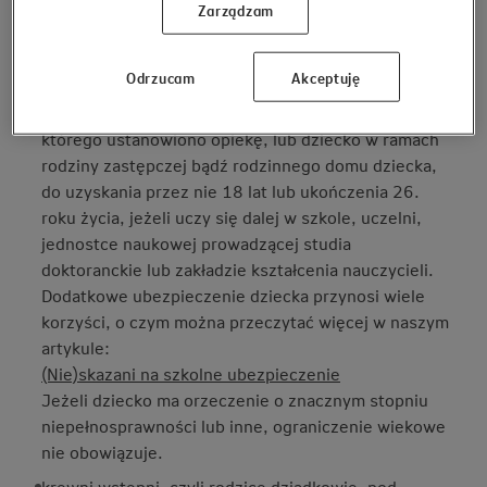
Zarządzam
podstawie umowy o dzieło lub nie wykonuje żadnej
pracy i nie ma prawa do zasiłków,
Odrzucam
Akceptuję
dziecko własne, dziecko małżonka, dziecko
przysposobione, wnuka lub dziecko obce, dla
którego ustanowiono opiekę, lub dziecko w ramach
rodziny zastępczej bądź rodzinnego domu dziecka,
do uzyskania przez nie 18 lat lub ukończenia 26.
roku życia, jeżeli uczy się dalej w szkole, uczelni,
jednostce naukowej prowadzącej studia
doktoranckie lub zakładzie kształcenia nauczycieli.
Dodatkowe ubezpieczenie dziecka przynosi wiele
korzyści, o czym można przeczytać więcej w naszym
artykule:
(Nie)skazani na szkolne ubezpieczenie
Jeżeli dziecko ma orzeczenie o znacznym stopniu
niepełnosprawności lub inne, ograniczenie wiekowe
nie obowiązuje.
krewni wstępni, czyli rodzice dziadkowie, pod