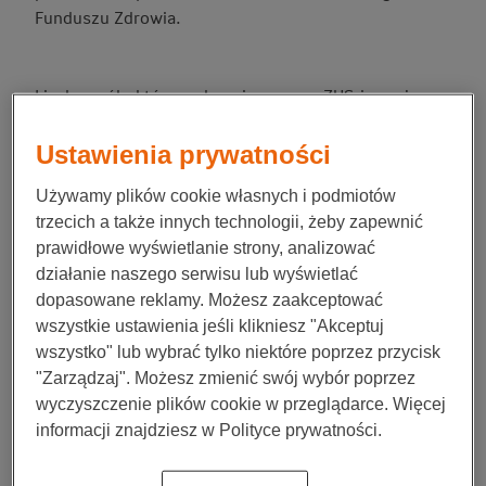
Funduszu Zdrowia.
Liczba osób, którym ubezpieczony w ZUS-ie może
zagwarantować ubezpieczenie zdrowotne, jest
dowolna, a rejestracja bezpłatna. Dodatkową zachętę
Ustawienia prywatności
ku temu stanowi fakt, że wysokość składki opłacanej
Używamy plików cookie własnych i podmiotów
przez ubezpieczonego nie ulega zmianie. Warto więc
trzecich a także innych technologii, żeby zapewnić
przyjrzeć się bliżej przepisom, które jasno definiują,
prawidłowe wyświetlanie strony, analizować
jaki stopień pokrewieństwa musi łączyć nas z osoba,
działanie naszego serwisu lub wyświetlać
którą zamierzamy zgłosić jako członka rodziny do
dopasowane reklamy. Możesz zaakceptować
ubezpieczenia zdrowotnego.
wszystkie ustawienia jeśli klikniesz "Akceptuj
Informacje tego rodzaju znajdziemy w Ustawie o
wszystko" lub wybrać tylko niektóre poprzez przycisk
świadczeniach opieki zdrowotnej ze środków
"Zarządzaj". Możesz zmienić swój wybór poprzez
publicznych. Zgodnie z jej brzmieniem definicją
wyczyszczenie plików cookie w przeglądarce. Więcej
członka rodziny objęte są następujące osoby:
informacji znajdziesz w Polityce prywatności.
małżonek, który nie ma własnego prawa do
ubezpieczenia zdrowotnego, czyli pracuje na