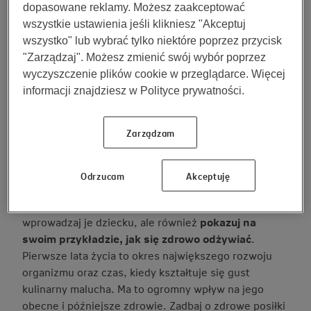
dopasowane reklamy. Możesz zaakceptować
wszystkie ustawienia jeśli klikniesz "Akceptuj
Zdrowe odżywianie to sposób jedzenia, który polega
wszystko" lub wybrać tylko niektóre poprzez przycisk
na przyjmowaniu tylko takich substancji, które są
"Zarządzaj". Możesz zmienić swój wybór poprzez
korzystne dla zdrowia i zapewniają poprawną
wyczyszczenie plików cookie w przeglądarce. Więcej
kondycję Twojego organizmu. Dzięki zdrowej diecie
informacji znajdziesz w Polityce prywatności.
znacząco zmniejszysz ryzyko takich chorób, jak:
otyłość, cukrzyca, nowotwory czy choroby serca.
Zarządzam
Zadbaj o zdrowe żywienie dzieci
Odrzucam
Akceptuję
Zdrowe nawyki żywieniowe są bardzo istotne już
od najmłodszych lat.
Dlatego od samego początku
wprowadzaj je dziecku, ale również
pokazuj na
swoim przykładzie, jak się zdrowo odżywiać
.
Pierwsze lata życia to okres największego rozwoju
organizmu oraz czas, kiedy kształtuje się gust
kulinarny malucha. Ma to ogromny wpływ na jego
obecne i późniejsze zdrowie. Zadbaj o zdrowe posiłki