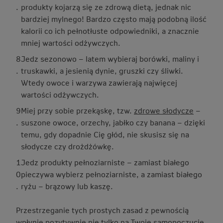
.
produkty kojarzą się ze zdrową dietą, jednak nic
bardziej mylnego! Bardzo często mają podobną ilość
kalorii co ich pełnotłuste odpowiedniki, a znacznie
mniej wartości odżywczych.
8
Jedz sezonowo – latem wybieraj borówki, maliny i
.
truskawki, a jesienią dynie, gruszki czy śliwki.
Wtedy owoce i warzywa zawierają najwięcej
wartości odżywczych.
9
Miej przy sobie przekąskę, tzw.
zdrowe słodycze
–
.
suszone owoce, orzechy, jabłko czy banana – dzięki
temu, gdy dopadnie Cię głód, nie skusisz się na
słodycze czy drożdżówkę.
1
Jedz produkty pełnoziarniste – zamiast białego
0
pieczywa wybierz pełnoziarniste, a zamiast białego
.
ryżu – brązowy lub kaszę.
Przestrzeganie tych prostych zasad z pewnością
wpłynie pozytywnie nie tylko na Twoje samopoczucie,