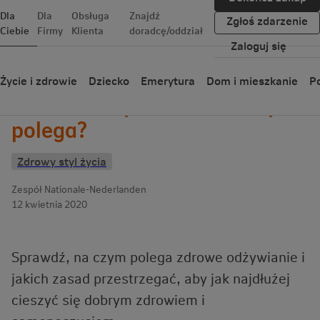
Dla
Dla
Obsługa
Znajdź
Zgłoś zdarzenie
Ciebie
Firmy
Klienta
doradcę/oddział
Zaloguj się
Wróć
Życie i zdrowie
Dziecko
Emerytura
Dom i mieszkanie
Po
Zdrowe odżywianie – na czym
polega?
Zdrowy styl życia
Zespół Nationale-Nederlanden
12 kwietnia 2020
Sprawdź, na czym polega zdrowe odżywianie i
jakich zasad przestrzegać, aby jak najdłużej
cieszyć się dobrym zdrowiem i