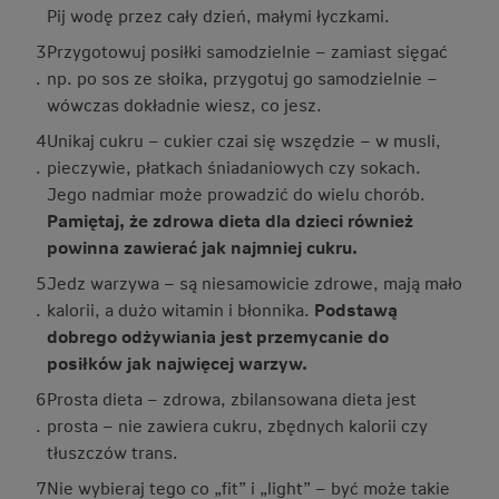
Pij wodę przez cały dzień, małymi łyczkami.
3
Przygotowuj posiłki samodzielnie – zamiast sięgać
.
np. po sos ze słoika, przygotuj go samodzielnie –
wówczas dokładnie wiesz, co jesz.
4
Unikaj cukru – cukier czai się wszędzie – w musli,
.
pieczywie, płatkach śniadaniowych czy sokach.
Jego nadmiar może prowadzić do wielu chorób.
Pamiętaj, że zdrowa dieta dla dzieci również
powinna zawierać jak najmniej cukru.
5
Jedz warzywa – są niesamowicie zdrowe, mają mało
.
kalorii, a dużo witamin i błonnika.
Podstawą
dobrego odżywiania jest przemycanie do
posiłków jak najwięcej warzyw.
6
Prosta dieta – zdrowa, zbilansowana dieta jest
.
prosta – nie zawiera cukru, zbędnych kalorii czy
tłuszczów trans.
7
Nie wybieraj tego co „fit” i „light” – być może takie