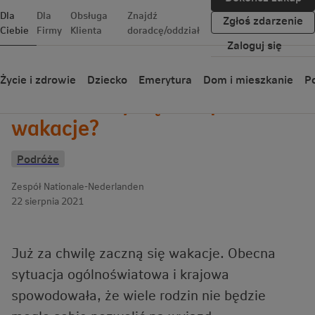
Dla
Dla
Obsługa
Znajdź
Zgłoś zdarzenie
Ciebie
Firmy
Klienta
doradcę/oddział
Zaloguj się
Wróć
Życie i zdrowie
Dziecko
Emerytura
Dom i mieszkanie
Po
Komu należy się 500 plus na
wakacje?
Podróże
Zespół Nationale-Nederlanden
22 sierpnia 2021
Już za chwilę zaczną się wakacje. Obecna
sytuacja ogólnoświatowa i krajowa
spowodowała, że wiele rodzin nie będzie