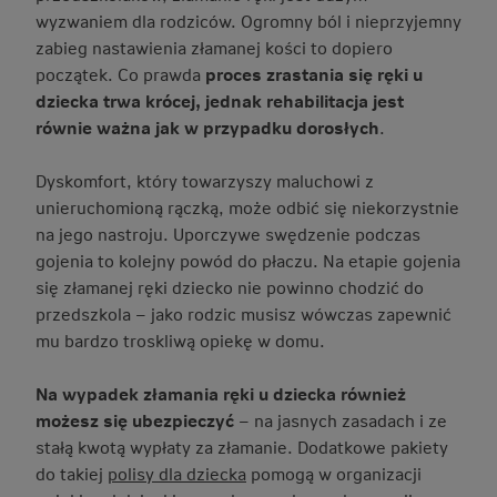
wyzwaniem dla rodziców. Ogromny ból i nieprzyjemny
zabieg nastawienia złamanej kości to dopiero
początek. Co prawda
proces zrastania się ręki u
dziecka trwa krócej, jednak rehabilitacja jest
równie ważna jak w przypadku dorosłych
.
Dyskomfort, który towarzyszy maluchowi z
unieruchomioną rączką, może odbić się niekorzystnie
na jego nastroju. Uporczywe swędzenie podczas
gojenia to kolejny powód do płaczu. Na etapie gojenia
się złamanej ręki dziecko nie powinno chodzić do
przedszkola – jako rodzic musisz wówczas zapewnić
mu bardzo troskliwą opiekę w domu.
Na wypadek złamania ręki u dziecka również
możesz się ubezpieczyć
– na jasnych zasadach i ze
stałą kwotą wypłaty za złamanie. Dodatkowe pakiety
do takiej
polisy dla dziecka
pomogą w organizacji