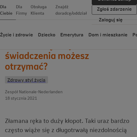
Dla
Dla
Obsługa
Znajdź
Zgłoś zdarzenie
Ciebie
Firmy
Klienta
doradcę/oddział
Zaloguj się
Wróć
Życie i zdrowie
Dziecko
Emerytura
Dom i mieszkanie
Po
Złamanie ręki – jakie
świadczenia możesz
otrzymać?
Zdrowy styl życia
Zespół Nationale-Nederlanden
18 stycznia 2021
Złamana ręka to duży kłopot. Taki uraz bardzo
często wiąże się z długotrwałą niezdolnością