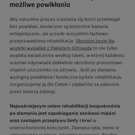
możliwe powikłania
Aby naturalny proces zrastania się kości przebiegał
bez powikłań, konieczne są kontrolne badania
ortopedyczne, ale przede wszystkim fachowo
przeprowadzona rehabilitacja.
Ubezpieczenie Na
wszelki wypadek z Pakietem Ortopeda
to nie tylko
wypłata świadczenia według tabeli, w której każdemu
urazowi odpowiada dokładnie określony procentowo
stopień uszczerbku na zdrowiu. Jeśli po złamaniu
wystąpią powikłania i konieczna będzie rehabilitacja,
zorganizujemy ją dla Ciebie i zapłacimy za zalecone
przez lekarza zabiegi.
Najważniejszym celem rehabilitacji bezpośrednio
po złamaniu jest zapobieganie zanikowi mięśni
oraz zastojom przepływu limfy i krwi
w
unieruchomionej kończynie. Złamana ręka, mimo iż
umieszczona w gipsie, powinna pracować. Bardzo