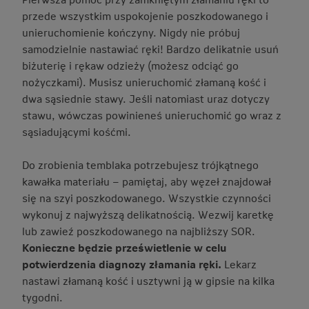
przede wszystkim uspokojenie poszkodowanego i
unieruchomienie kończyny. Nigdy nie próbuj
samodzielnie nastawiać ręki! Bardzo delikatnie usuń
biżuterię i rękaw odzieży (możesz odciąć go
nożyczkami). Musisz unieruchomić złamaną kość i
dwa sąsiednie stawy. Jeśli natomiast uraz dotyczy
stawu, wówczas powinieneś unieruchomić go wraz z
sąsiadującymi kośćmi.
Do zrobienia temblaka potrzebujesz trójkątnego
kawałka materiału – pamiętaj, aby węzeł znajdował
się na szyi poszkodowanego. Wszystkie czynności
wykonuj z najwyższą delikatnością. Wezwij karetkę
lub zawieź poszkodowanego na najbliższy SOR.
Konieczne będzie prześwietlenie w celu
potwierdzenia diagnozy złamania ręki.
Lekarz
nastawi złamaną kość i usztywni ją w gipsie na kilka
tygodni.