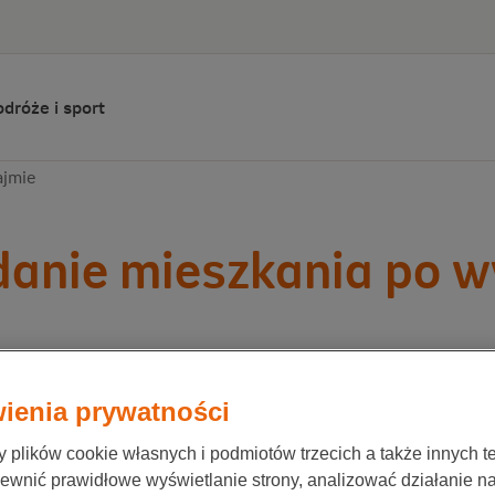
dróże i sport
ajmie
anie mieszkania po w
ionale-Nederlanden
11 kwietnia 2023
ienia prywatności
ńczeniu umowy najmu mieszkania konieczne jest je
plików cookie własnych i podmiotów trzecich a także innych te
ci poprawnie.
ewnić prawidłowe wyświetlanie strony, analizować działanie n