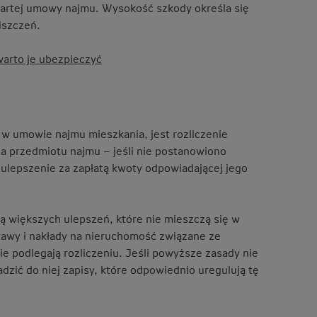
wartej umowy najmu. Wysokość szkody określa się
iszczeń.
arto je ubezpieczyć
w umowie najmu mieszkania, jest rozliczenie
ia przedmiotu najmu – jeśli nie postanowiono
ulepszenie za zapłatą kwoty odpowiadającej jego
 większych ulepszeń, które nie mieszczą się w
rawy i nakłady na nieruchomość związane ze
e podlegają rozliczeniu. Jeśli powyższe zasady nie
ić do niej zapisy, które odpowiednio uregulują tę