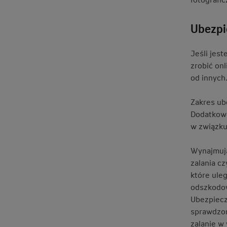
Ubezpi
Jeśli jes
zrobić on
od innych
Zakres ub
Dodatkowo
w związku
Wynajmują
zalania c
które ule
odszkodow
Ubezpiecz
sprawdzon
zalanie w