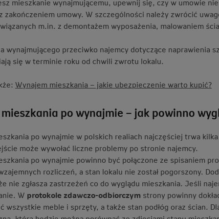
jesz mieszkanie wynajmującemu, upewnij się, czy w umowie nie
z zakończeniem umowy. W szczególności należy zwrócić uwagę
wiązanych m.in. z demontażem wyposażenia, malowaniem ścia
a wynajmującego przeciwko najemcy dotyczące naprawienia s
ją się w terminie roku od chwili zwrotu lokalu.
kże:
Wynajem mieszkania – jakie ubezpieczenie warto kupić?
 mieszkania po wynajmie – jak powinno wyg
szkania po wynajmie w polskich realiach najczęściej trwa kilka
ejście może wywołać liczne problemy po stronie najemcy.
eszkania po wynajmie powinno być połączone ze spisaniem prot
wzajemnych rozliczeń, a stan lokalu nie został pogorszony. 
że nie zgłasza zastrzeżeń co do wyglądu mieszkania. Jeśli na
anie. W
protokole zdawczo-odbiorczym
strony powinny dokład
ć wszystkie meble i sprzęty, a także stan podłóg oraz ścian.
czną, którą będzie można porównać ze zdjęciami stanu mieszk