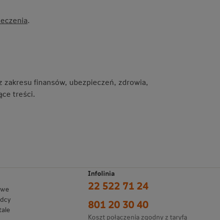
eczenia
.
 z zakresu finansów, ubezpieczeń, zdrowia,
ce treści.
Infolinia
22 522 71 24
owe
adcy
801 20 30 40
tale
Koszt połączenia zgodny z taryfą