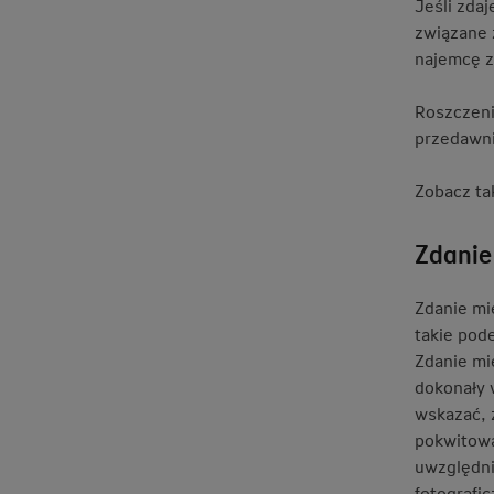
Jeśli zda
związane 
najemcę z
Roszczeni
przedawnia
Zobacz ta
Zdanie
Zdanie mie
takie pod
Zdanie mi
dokonały 
wskazać, 
pokwitow
uwzględni
fotografi