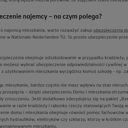
eczenie najemcy – na czym polega?
teś najemcą mieszkania, warto rozważyć zakup
ubezpieczenia do
line w Nationale-Nederlanden TU. To proste ubezpieczenie pr
.
ezpieczenia obejmuje odszkodowanie w przypadku kradzieży, po
 możesz wybrać ubezpieczenie odpowiedzialności cywilnej w ż
 z użytkowaniem mieszkania wyrządzisz komuś szkodę - np. zal
c mieszkanie, bardzo często nie masz wpływu na stan nieruc
zy przepięcia – dzięki ubezpieczeniu Domu i mieszkania otrzyma
gły zniszczeniu. Jeśli dodatkowo zdecydujesz się na pakiet „R
anie w razie kradzieży i rabunku rzeczy stanowiących Twoją w
enie domu i mieszkania obejmuje również pomoc fachowców w 
ych hydraulików, elektryków czy szklarzy, którzy w krótkim cza
 wynajmowanym mieszkaniu.