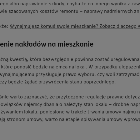
ego albo naprawienie szkody, chyba że co innego wynika z za
wie szacowanych kosztów remontu – naprawy nadmiernych zn
kże:
Wynajmujesz komuś swoje mieszkanie? Zobacz dlaczego w
zenie nakładów na mieszkanie
żną kwestią, która bezwzględnie powinna zostać uregulowana 
 które ponosić będzie najemca na lokal. W przypadku ulepszen
 wynajmującemu przysługuje prawo wyboru, czy woli zatrzymać 
 czy będzie żądać przywrócenia stanu poprzedniego.
nie warto zaznaczyć, że przytoczone regulacje prawne dotyczą
owiązków najemcy dbania o należyty stan lokalu – drobne nap
żywaniem lokalu, poniesione w trakcie trwania umowy najmu ni
ją stronom umowy, warto na etapie spisywania umowy wprowadz