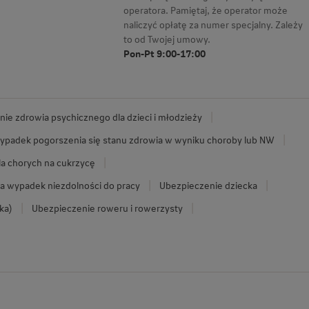
operatora. Pamiętaj, że operator może
naliczyć opłatę za numer specjalny. Zależy
to od Twojej umowy.
Pon-Pt 9:00-17:00
ie zdrowia psychicznego dla dzieci i młodzieży
ypadek pogorszenia się stanu zdrowia w wyniku choroby lub NW
la chorych na cukrzycę
a wypadek niezdolności do pracy
Ubezpieczenie dziecka
ka)
Ubezpieczenie roweru i rowerzysty