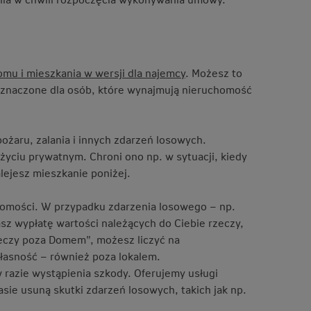
mu i mieszkania w wersji dla najemcy
. Możesz to
zeznaczone dla osób, które wynajmują nieruchomość
żaru, zalania i innych zdarzeń losowych.
yciu prywatnym. Chroni ono np. w sytuacji, kiedy
ejesz mieszkanie poniżej.
homości. W przypadku zdarzenia losowego – np.
sz wypłatę wartości należących do Ciebie rzeczy,
zeczy poza Domem", możesz liczyć na
łasność – również poza lokalem.
razie wystąpienia szkody. Oferujemy usługi
sie usuną skutki zdarzeń losowych, takich jak np.