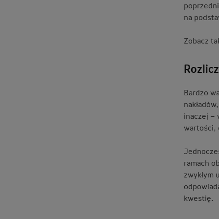
poprzedni
na podsta
Zobacz ta
Rozlic
Bardzo wa
nakładów,
inaczej –
wartości,
Jednocześ
ramach ob
zwykłym u
odpowiada
kwestię.