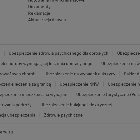
Dokumenty
Reklamacje
Aktualizacja danych
Ubezpieczenie zdrowia psychicznego dla dorosłych
Ubezpieczen
ek choroby wymagającej leczenia operacyjnego
Ubezpieczenie na w
 poważnych chorób
Ubezpieczenie na wypadek cukrzycy
Pakiet d
czenie leczenia za granicą
Ubezpieczenie NNW
Ubezpieczenie n
zpieczenie mieszkania na wynajem
Ubezpieczenie turystyczne (Pols
zerwania podróży
Ubezpieczenie hulajnogi elektrycznej
cja ubezpieczenia
Zdrowie psychiczne
erwisu