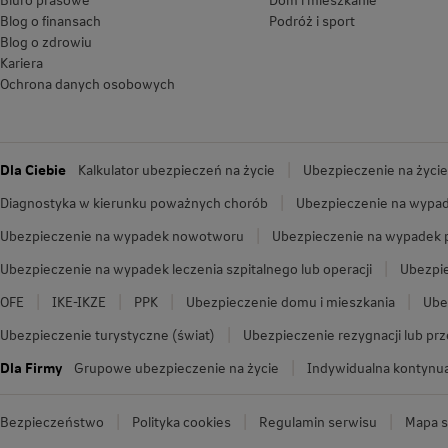
Blog o finansach
Podróż i sport
Blog o zdrowiu
Kariera
Ochrona danych osobowych
Dla Ciebie
Kalkulator ubezpieczeń na życie
Ubezpieczenie na życie
Diagnostyka w kierunku poważnych chorób
Ubezpieczenie na wypad
Ubezpieczenie na wypadek nowotworu
Ubezpieczenie na wypadek
Ubezpieczenie na wypadek leczenia szpitalnego lub operacji
Ubezpie
OFE
IKE-IKZE
PPK
Ubezpieczenie domu i mieszkania
Ube
Ubezpieczenie turystyczne (świat)
Ubezpieczenie rezygnacji lub pr
Dla Firmy
Grupowe ubezpieczenie na życie
Indywidualna kontynua
Bezpieczeństwo
Polityka cookies
Regulamin serwisu
Mapa s