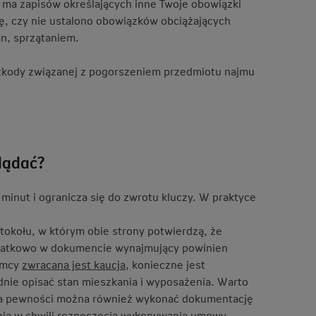
 ma zapisów określających inne Twoje obowiązki
, czy nie ustalono obowiązków obciążających
n, sprzątaniem.
zkody związanej z pogorszeniem przedmiotu najmu
lądać?
 minut i ogranicza się do zwrotu kluczy. W praktyce
okołu, w którym obie strony potwierdzą, że
Dodatkowo w dokumencie wynajmujący powinien
jemcy
zwracana jest kaucja
, konieczne jest
nie opisać stan mieszkania i wyposażenia. Warto
 Dla pewności można również wykonać dokumentację
ania w chwili rozpoczęcia wykonywania umowy.