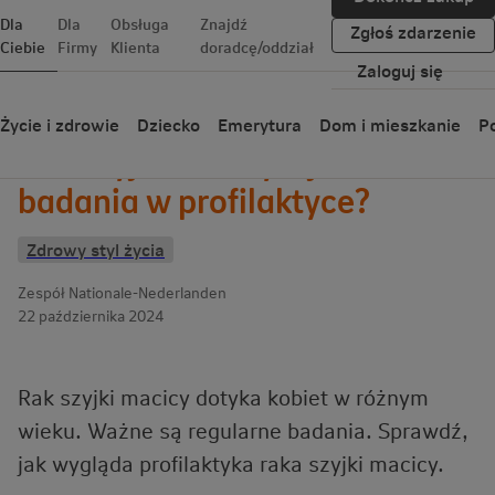
Dla
Dla
Obsługa
Znajdź
Zgłoś zdarzenie
Ciebie
Firmy
Klienta
doradcę/oddział
Zaloguj się
Wróć
Życie i zdrowie
Dziecko
Emerytura
Dom i mieszkanie
Po
Rak szyjki macicy – jakie
badania w profilaktyce?
Zdrowy styl życia
Zespół Nationale-Nederlanden
22 października 2024
Rak szyjki macicy dotyka kobiet w różnym
wieku. Ważne są regularne badania. Sprawdź,
jak wygląda profilaktyka raka szyjki macicy.