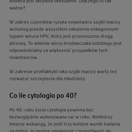
kobieta jest aktywna seksualnie. Dlaczego to tak
ważne?
W zakres czynników ryzyka nowotworu szyjki macicy
wchodzą przede wszystkim zakażenia onkogennymi
typami wirusa HPV, który jest przenoszony drogą
płciową. To właśnie wirus brodawczaka ludzkiego jest
odpowiedzialny za większość przypadków tych
nowotworów.
W zakresie profilaktyki raka szyjki macicy warto też
rozważyć szczepienia dla młodzieży.
Co ile cytologia po 40?
Po 40. roku życia cytologia powinna być
bezwzględnie wykonywana raz w roku. Niektórzy
lekarze wskazują, że jeśli trzy kolejne wyniki badania
są dobre, to można zmniejszyć częstotliwość do