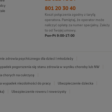
owe
adcy
801 20 30 40
tale
Koszt połączenia zgodny z taryfą
operatora. Pamiętaj, że operator może
naliczyć opłatę za numer specjalny. Zależy
to od Twojej umowy.
Pon-Pt 9:00-17:00
ie zdrowia psychicznego dla dzieci i młodzieży
ypadek pogorszenia się stanu zdrowia w wyniku choroby lub NW
la chorych na cukrzycę
a wypadek niezdolności do pracy
Ubezpieczenie dziecka
ka)
Ubezpieczenie roweru i rowerzysty