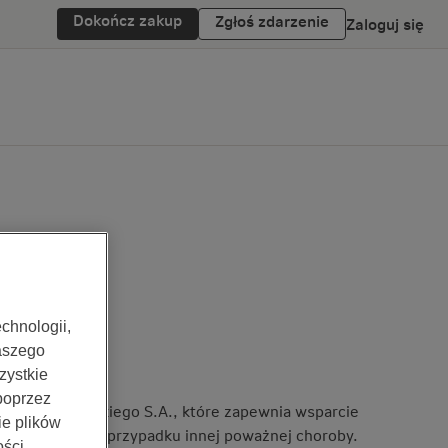
Dokończ zakup
Zgłoś zdarzenie
Zaloguj się
chnologii,
aszego
zystkie
 poprzez
ING Banku Śląskiego S.A., które zapewnia wsparcie
ie plików
 na leczenie w przypadku innej poważnej choroby.
ści.