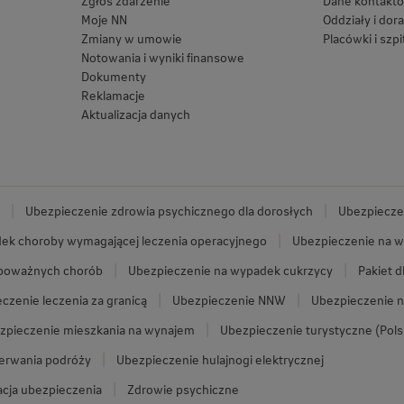
Zgłoś zdarzenie
Dane kontakt
Moje NN
Oddziały i dor
Zmiany w umowie
Placówki i szpi
Notowania i wyniki finansowe
Dokumenty
Reklamacje
Aktualizacja danych
Ubezpieczenie zdrowia psychicznego dla dorosłych
Ubezpieczen
ek choroby wymagającej leczenia operacyjnego
Ubezpieczenie na w
 poważnych chorób
Ubezpieczenie na wypadek cukrzycy
Pakiet d
czenie leczenia za granicą
Ubezpieczenie NNW
Ubezpieczenie n
zpieczenie mieszkania na wynajem
Ubezpieczenie turystyczne (Pols
zerwania podróży
Ubezpieczenie hulajnogi elektrycznej
cja ubezpieczenia
Zdrowie psychiczne