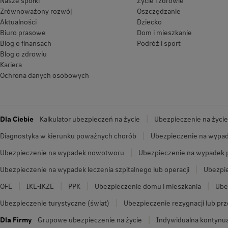
Nasze spółki
Życie i zdrowie
Zrównoważony rozwój
Oszczędzanie
Aktualności
Dziecko
Biuro prasowe
Dom i mieszkanie
Blog o finansach
Podróż i sport
Blog o zdrowiu
Kariera
Ochrona danych osobowych
Dla Ciebie
Kalkulator ubezpieczeń na życie
Ubezpieczenie na życie
Diagnostyka w kierunku poważnych chorób
Ubezpieczenie na wypad
Ubezpieczenie na wypadek nowotworu
Ubezpieczenie na wypadek
Ubezpieczenie na wypadek leczenia szpitalnego lub operacji
Ubezpie
OFE
IKE-IKZE
PPK
Ubezpieczenie domu i mieszkania
Ube
Ubezpieczenie turystyczne (świat)
Ubezpieczenie rezygnacji lub pr
Dla Firmy
Grupowe ubezpieczenie na życie
Indywidualna kontynua