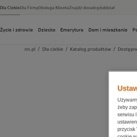
Dla Ciebie
Dla Firmy
Obsługa Klienta
Znajdź doradcę/oddział
Życie i zdrowie
Dziecko
Emerytura
Dom i mieszkanie
Po
nn.pl
/
Dla ciebie
/
Katalog produktów
/
Dostępn
Ustaw
Używamy 
żeby zap
serwisu 
ustawieni
przycisk
cookie w