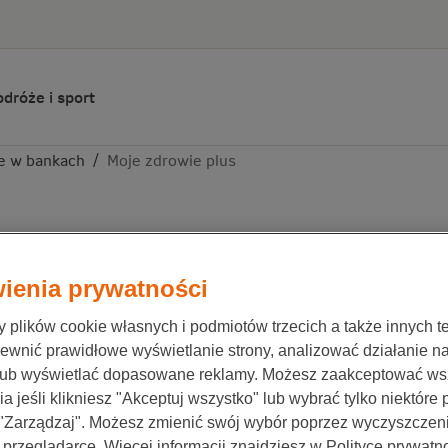
dróże i sport
e w bankach
/
Moje zdrowie plus
ienia prywatności
plików cookie własnych i podmiotów trzecich a także innych te
Co to za produkt?
ewnić prawidłowe wyświetlanie strony, analizować działanie n
lub wyświetlać dopasowane reklamy. Możesz zaakceptować ws
a jeśli klikniesz "Akceptuj wszystko" lub wybrać tylko niektóre
Moje Zdrowie Plus to ubezpieczenie na życie dla klientów 
 "Zarządzaj". Możesz zmienić swój wybór poprzez wyczyszczen
finansowe dla Ciebie na walkę z nowotworem złośliwym lub
 przeglądarce. Więcej informacji znajdziesz w Polityce prywatno