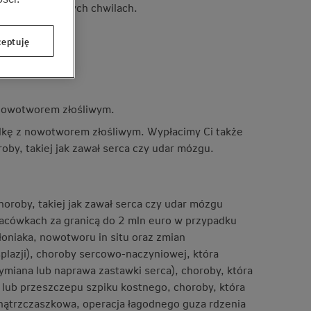
 najtrudniejszych chwilach.
eptuję
 nowotworem złośliwym.
lkę z nowotworem złośliwym. Wypłacimy Ci także
oby, takiej jak zawał serca czy udar mózgu.
oroby, takiej jak zawał serca czy udar mózgu
lacówkach za granicą do 2 mln euro w przypadku
łoniaka, nowotworu in situ oraz zmian
lazji), choroby sercowo-naczyniowej, która
miana lub naprawa zastawki serca), choroby, która
ub przeszczepu szpiku kostnego, choroby, która
nątrzczaszkowa, operacja łagodnego guza rdzenia