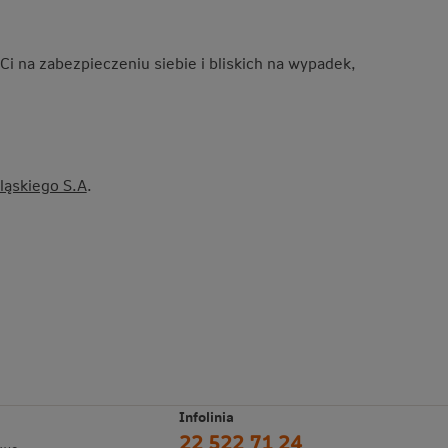
 Ci na zabezpieczeniu siebie i bliskich na wypadek,
ląskiego S.A
.
Infolinia
22 522 71 24