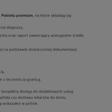
h
Pakietu premium
, na które składają się:
nia diagnozy,
nta oraz raport zawierający wiarygodne źródła
ej na podstawie dostarczonej dokumentacji
cą,
 z leczenia za granicą.
ż bezpłatny dostęp do dodatkowych usług
zpitala czy dostawy lekarstw do domu.
ą wskazałeś w polisie.