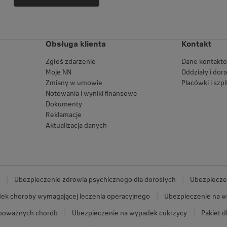
Obsługa klienta
Kontakt
Zgłoś zdarzenie
Dane kontakt
Moje NN
Oddziały i dor
Zmiany w umowie
Placówki i szpi
Notowania i wyniki finansowe
Dokumenty
Reklamacje
Aktualizacja danych
Ubezpieczenie zdrowia psychicznego dla dorosłych
Ubezpieczen
ek choroby wymagającej leczenia operacyjnego
Ubezpieczenie na w
 poważnych chorób
Ubezpieczenie na wypadek cukrzycy
Pakiet d