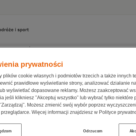
dróże i sport
e w bankach
/
Twoja ochrona zycia
ienia prywatności
plików cookie własnych i podmiotów trzecich a także innych te
ewnić prawidłowe wyświetlanie strony, analizować działanie n
lub wyświetlać dopasowane reklamy. Możesz zaakceptować ws
a jeśli klikniesz "Akceptuj wszystko" lub wybrać tylko niektóre
Co to za produkt?
 "Zarządzaj". Możesz zmienić swój wybór poprzez wyczyszczen
 przeglądarce. Więcej informacji znajdziesz w Polityce prywatno
Twoja Ochrona Życia z Nationale-Nederlanden
to ubezpie
ądzam
Odrzucam
Akc
którzy mają kredyt hipoteczny. Dostępne jest w Nationale