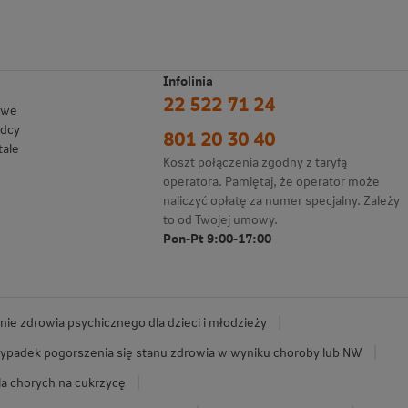
Infolinia
22 522 71 24
owe
adcy
801 20 30 40
tale
Koszt połączenia zgodny z taryfą
operatora. Pamiętaj, że operator może
naliczyć opłatę za numer specjalny. Zależy
to od Twojej umowy.
Pon-Pt 9:00-17:00
ie zdrowia psychicznego dla dzieci i młodzieży
ypadek pogorszenia się stanu zdrowia w wyniku choroby lub NW
la chorych na cukrzycę