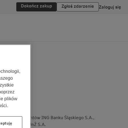
Dokończ zakup
Zgłoś zdarzenie
Zaloguj się
chnologii,
aszego
zystkie
 poprzez
ie plików
ści.
czenie dla klientów ING Banku Śląskiego S.A.,
eptuję
-Nederlanden TUnŻ S.A.