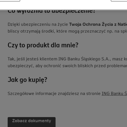
Co wyróżnia to ubezpieczenie?
Dzięki ubezpieczeniu na życie
Twoja Ochrona Życia z Nat
bliscy otrzymają środki, które mogą przeznaczyć np. na spł
Czy to produkt dla mnie?
Tak, jeśli jesteś klientem ING Banku Śląskiego S.A., masz k
ubezpieczyć, aby ochronić swoich bliskich przed problemam
Jak go kupię?
Szczegółowe informacje znajdziesz na stronie
ING Banku Ś
Zobacz dokumenty