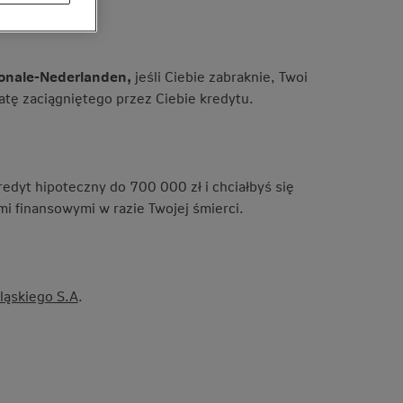
ionale-Nederlanden,
jeśli Ciebie zabraknie, Twoi
atę zaciągniętego przez Ciebie kredytu.
redyt hipoteczny do 700 000 zł i chciałbyś się
i finansowymi w razie Twojej śmierci.
ląskiego S.A
.