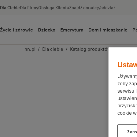
Dla Ciebie
Dla Firmy
Obsługa Klienta
Znajdź doradcę/oddział
Życie i zdrowie
Dziecko
Emerytura
Dom i mieszkanie
Po
nn.pl
/
Dla ciebie
/
Katalog produktów
/
Dostępn
Ustaw
Używamy 
żeby zap
serwisu 
ustawieni
przycisk
cookie w
Zarz