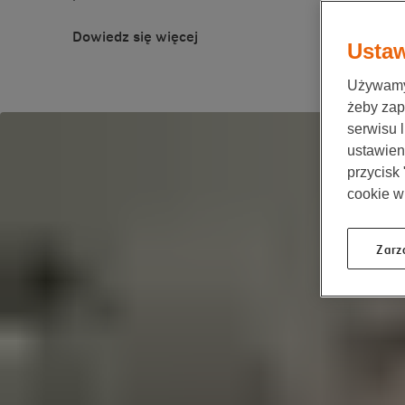
Dowiedz się więcej
Ustaw
Używamy 
żeby zap
serwisu 
ustawieni
przycisk
cookie w
Zarz