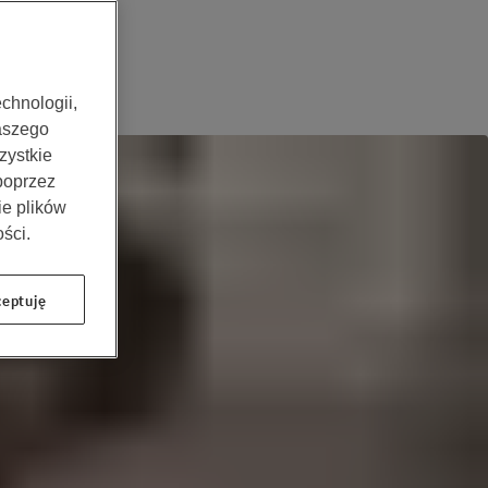
chnologii,
aszego
zystkie
 poprzez
ie plików
ści.
eptuję