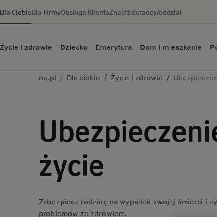
Dla Ciebie
Dla Firmy
Obsługa Klienta
Znajdź doradcę/oddział
Życie i zdrowie
Dziecko
Emerytura
Dom i mieszkanie
Po
nn.pl
/
Dla ciebie
/
Życie i zdrowie
/
Ubezpieczen
Ubezpieczeni
życie
Zabezpiecz rodzinę na wypadek swojej śmierci i zy
problemów ze zdrowiem.