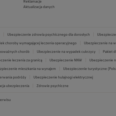
Reklamacje
Aktualizacja danych
Ubezpieczenie zdrowia psychicznego dla dorosłych
Ubezpieczen
ek choroby wymagającej leczenia operacyjnego
Ubezpieczenie na w
 poważnych chorób
Ubezpieczenie na wypadek cukrzycy
Pakiet d
czenie leczenia za granicą
Ubezpieczenie NNW
Ubezpieczenie n
zpieczenie mieszkania na wynajem
Ubezpieczenie turystyczne (Pols
zerwania podróży
Ubezpieczenie hulajnogi elektrycznej
cja ubezpieczenia
Zdrowie psychiczne
erwisu