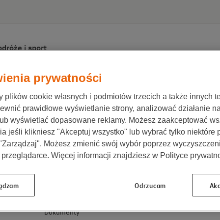
dróże i sport
ienia prywatności
 funduszy
/
Fzd details
plików cookie własnych i podmiotów trzecich a także innych te
ewnić prawidłowe wyświetlanie strony, analizować działanie n
lub wyświetlać dopasowane reklamy. Możesz zaakceptować ws
a jeśli klikniesz "Akceptuj wszystko" lub wybrać tylko niektóre
 "Zarządzaj". Możesz zmienić swój wybór poprzez wyczyszczen
Obsługa klienta
Kontakt
 przeglądarce. Więcej informacji znajdziesz w Polityce prywatno
Zgłoś zdarzenie
Dane kontakt
Moje NN
Oddziały i dor
ądzam
Odrzucam
Akc
Zmiany w umowie
Placówki i szpi
Notowania i wyniki finansowe
Dokumenty