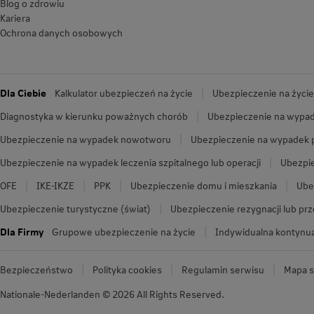
Blog o zdrowiu
Kariera
Ochrona danych osobowych
Dla Ciebie
Kalkulator ubezpieczeń na życie
Ubezpieczenie na życie
Diagnostyka w kierunku poważnych chorób
Ubezpieczenie na wypad
Ubezpieczenie na wypadek nowotworu
Ubezpieczenie na wypadek
Ubezpieczenie na wypadek leczenia szpitalnego lub operacji
Ubezpie
OFE
IKE-IKZE
PPK
Ubezpieczenie domu i mieszkania
Ube
Ubezpieczenie turystyczne (świat)
Ubezpieczenie rezygnacji lub pr
Dla Firmy
Grupowe ubezpieczenie na życie
Indywidualna kontynua
Bezpieczeństwo
Polityka cookies
Regulamin serwisu
Mapa s
Nationale-Nederlanden © 2026 All Rights Reserved.