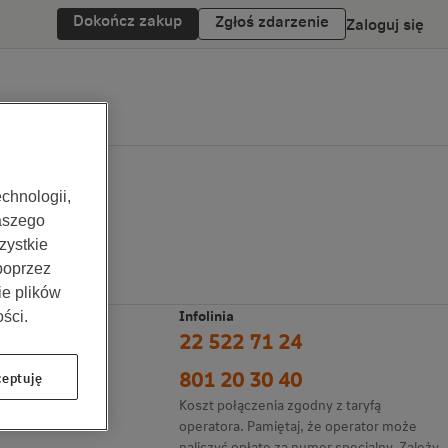
Dokończ zakup
Zgłoś zdarzenie
Zaloguj się
chnologii,
aszego
zystkie
 poprzez
ie plików
Infolinia
ści.
22 522 71 24
owe
adcy
801 20 30 40
eptuję
tale
Koszt połączenia zgodny z taryfą
operatora. Pamiętaj, że operator może
naliczyć opłatę za numer specjalny. Zależy