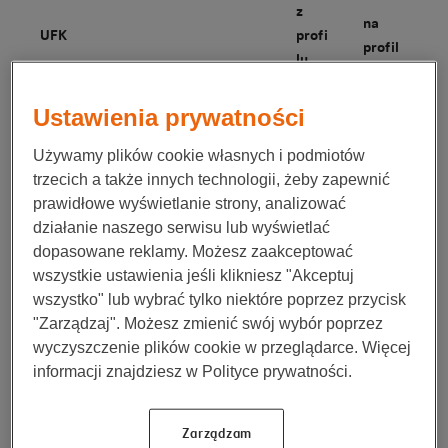
z
na
UFK
profi
profil
lu
Ustawienia prywatności
umia
konser
UFK NN Obligacji Plus (kod: F031)
rkow
watyw
any
ny
Używamy plików cookie własnych i podmiotów
trzecich a także innych technologii, żeby zapewnić
prawidłowe wyświetlanie strony, analizować
dyna
UFK NN Zrównoważony (kody:
umiark
działanie naszego serwisu lub wyświetlać
micz
F032, FN32)
owany
ny
dopasowane reklamy. Możesz zaakceptować
wszystkie ustawienia jeśli klikniesz "Akceptuj
wszystko" lub wybrać tylko niektóre poprzez przycisk
dyna
UFK NN (L) Obligacji Rynków
umiark
micz
"Zarządzaj". Możesz zmienić swój wybór poprzez
Wschodzących (kody: F048, FN48)
owany
ny
wyczyszczenie plików cookie w przeglądarce. Więcej
informacji znajdziesz w Polityce prywatności.
dyna
UFK NN Zrównoważony BIS (kody:
umiark
micz
FI01, FN01)
owany
Zarządzam
ny