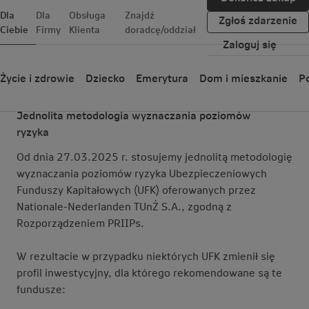
Dla
Dla
Obsługa
Znajdź
Zgłoś zdarzenie
Ciebie
Firmy
Klienta
doradcę/oddział
Zaloguj się
Zmiana poziomu ryzyka funduszy
Życie i zdrowie
Dziecko
Emerytura
Dom i mieszkanie
Po
Jednolita metodologia wyznaczania poziomów
ryzyka
Od dnia 27.03.2025 r. stosujemy jednolitą metodologię
wyznaczania poziomów ryzyka Ubezpieczeniowych
Funduszy Kapitałowych (UFK) oferowanych przez
Nationale-Nederlanden TUnŻ S.A., zgodną z
Rozporządzeniem PRIIPs.
W rezultacie w przypadku niektórych UFK zmienił się
profil inwestycyjny, dla którego rekomendowane są te
fundusze: