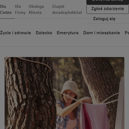
Dla
Dla
Obsługa
Znajdź
Zgłoś zdarzenie
Ciebie
Firmy
Klienta
doradcę/oddział
Zaloguj się
Blog
Życie i zdrowie
Dziecko
Emerytura
Dom i mieszkanie
Po
Podróże