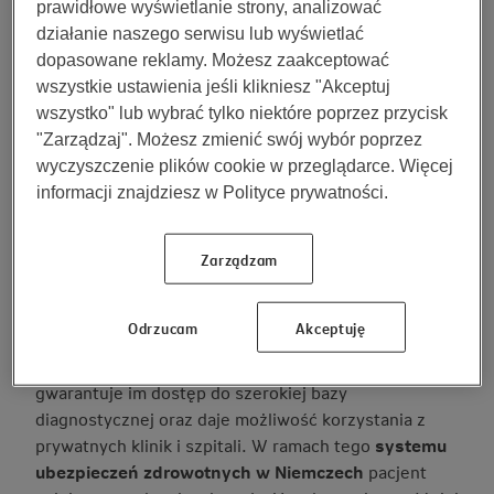
prawidłowe wyświetlanie strony, analizować
Niemczech?
działanie naszego serwisu lub wyświetlać
dopasowane reklamy. Możesz zaakceptować
Niemiecka służba zdrowia
opiera się na dwóch
wszystkie ustawienia jeśli klikniesz "Akceptuj
filarach. Pierwszy to system państwowy, a drugi –
wszystko" lub wybrać tylko niektóre poprzez przycisk
prywatny. Powszechne ubezpieczenie zdrowotne –
"Zarządzaj". Możesz zmienić swój wybór poprzez
tak samo, jak w Polsce – jest obowiązkowe i wszyscy
wyczyszczenie plików cookie w przeglądarce. Więcej
Niemcy są nim objęci. To najważniejsze źródło
informacji znajdziesz w Polityce prywatności.
finansowania
służby zdrowia
. Jako obcokrajowiec
możesz skorzystać z jednej z wielu publicznych kas
Zarządzam
chorych.
Jeśli chodzi o
prywatny system ubezpieczeń
, to
Odrzucam
Akceptuję
jest nim objęta bardzo niewielka liczba Niemców –
mniej więcej 10 procent. Tego rodzaju usługa
gwarantuje im dostęp do szerokiej bazy
diagnostycznej oraz daje możliwość korzystania z
prywatnych klinik i szpitali. W ramach tego
systemu
ubezpieczeń zdrowotnych w Niemczech
pacjent