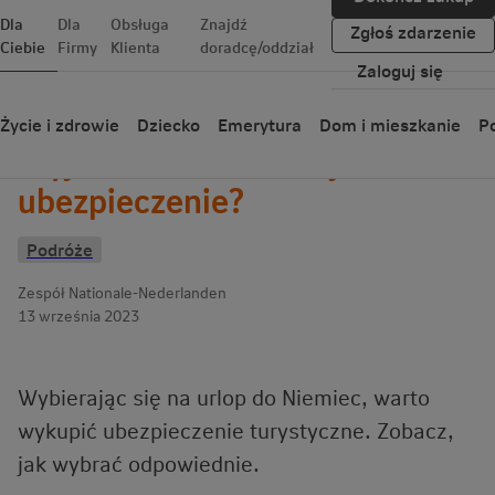
Dla
Dla
Obsługa
Znajdź
Zgłoś zdarzenie
Ciebie
Firmy
Klienta
doradcę/oddział
Zaloguj się
Wróć
Życie i zdrowie
Dziecko
Emerytura
Dom i mieszkanie
Po
Wyjazd do Niemiec – jakie
ubezpieczenie?
Podróże
Zespół Nationale-Nederlanden
13 września 2023
Wybierając się na urlop do Niemiec, warto
wykupić ubezpieczenie turystyczne. Zobacz,
jak wybrać odpowiednie.