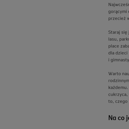
Najwcześn
gorącymi 
przecież 
Staraj si
lasu, park
place zab
dla dziec
i gimnast
Warto nau
rodzinnym
każdemu. 
cukrzyca,
to, czego
Na co 