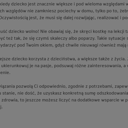
kiedy dziecko jest znacznie większe i pod wieloma względami wł
ch względów nie zamkniesz pociechy w domu, tylko po to, żeby 
Oczywistością jest, że musi się dalej rozwijając, realizować i p
uść dziecko wolno! Nie obawiaj się, że skręci kostkę na lekcji 
yć też tak, że się czymś skaleczy albo poparzy. Takie sytuacje 
ydarzyć pod Twoim okiem, gdyż chwile nieuwagi również mają 
ejsze dziecko korzysta z dzieciństwa, a większe także z życi
 ukierunkowuj je na pasje, podsuwaj różne zainteresowania, 
enie.
wiązania pozwolą Ci odpowiednio, zgodnie z potrzebami, zape
u stanie, nie dość, że uzyskasz konkretną sumę odszkodowania
zdrowia, to jeszcze możesz liczyć na dodatkowe wsparcie w post
j.