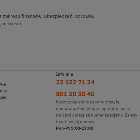
 z zakresu finansów, ubezpieczeń, zdrowia,
ce treści.
Infolinia
22 522 71 24
owe
adcy
801 20 30 40
tale
Koszt połączenia zgodny z taryfą
operatora. Pamiętaj, że operator może
naliczyć opłatę za numer specjalny. Zależy
to od Twojej umowy.
Pon-Pt 9:00-17:00