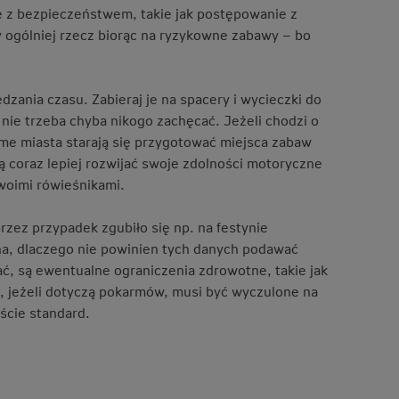
e z bezpieczeństwem, takie jak postępowanie z
 ogólniej rzecz biorąc na ryzykowne zabawy – bo
zania czasu. Zabieraj je na spacery i wycieczki do
 nie trzeba chyba nikogo zachęcać. Jeżeli chodzi o
ame miasta starają się przygotować miejsca zabaw
gą coraz lepiej rozwijać swoje zdolności motoryczne
woimi rówieśnikami.
rzez przypadek zgubiło się np. na festynie
ha, dlaczego nie powinien tych danych podawać
ć, są ewentualne ograniczenia zdrowotne, takie jak
h, jeżeli dotyczą pokarmów, musi być wyczulone na
ście standard.