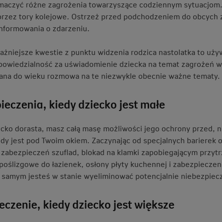
maczyć różne zagrożenia towarzyszące codziennym sytuacjom.
 przez tory kolejowe. Ostrzeż przed podchodzeniem do obcych
nformowania o zdarzeniu.
ażniejsze kwestie z punktu widzenia rodzica nastolatka to uży
powiedzialność za uświadomienie dziecka na temat zagrożeń w 
na do wieku rozmowa na te niezwykle obecnie ważne tematy.
ieczenia, kiedy dziecko jest małe
ecko dorasta, masz całą masę możliwości jego ochrony przed, n
edy jest pod Twoim okiem. Zaczynając od specjalnych barierek
, zabezpieczeń szuflad, blokad na klamki zapobiegającym przyt
poślizgowe do łazienek, osłony płyty kuchennej i zabezpieczen
 samym jesteś w stanie wyeliminować potencjalnie niebezpiecz
eczenie, kiedy dziecko jest większe