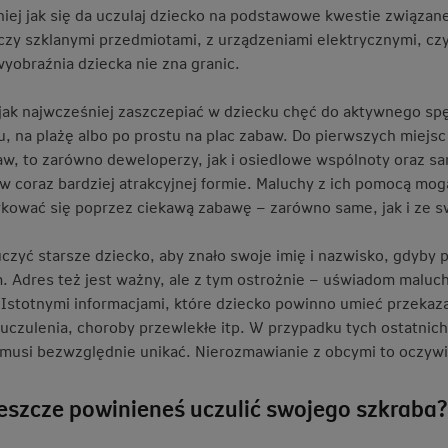
iej jak się da uczulaj dziecko na podstawowe kwestie związan
czy szklanymi przedmiotami, z urządzeniami elektrycznymi, czy
wyobraźnia dziecka nie zna granic.
ę jak najwcześniej zaszczepiać w dziecku chęć do aktywnego spęd
u, na plażę albo po prostu na plac zabaw. Do pierwszych miejsc
aw, to zarówno deweloperzy, jak i osiedlowe wspólnoty oraz s
i w coraz bardziej atrakcyjnej formie. Maluchy z ich pomocą mo
ykować się poprzez ciekawą zabawę – zarówno same, jak i ze s
czyć starsze dziecko, aby znało swoje imię i nazwisko, gdyby p
. Adres też jest ważny, ale z tym ostrożnie – uświadom maluc
Istotnymi informacjami, które dziecko powinno umieć przekaza
 uczulenia, choroby przewlekłe itp. W przypadku tych ostatnic
 musi bezwzględnie unikać. Nierozmawianie z obcymi to oczywi
jeszcze powinieneś uczulić swojego szkraba?