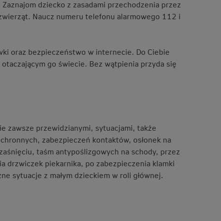
 Zaznajom dziecko z zasadami przechodzenia przez
 zwierząt. Naucz numeru telefonu alarmowego 112 i
wki oraz bezpieczeństwo w internecie. Do Ciebie
otaczającym go świecie. Bez wątpienia przyda się
ie zawsze przewidzianymi, sytuacjami, także
 ochronnych, zabezpieczeń kontaktów, osłonek na
rzaśnięciu, taśm antypoślizgowych na schody, przez
ia drzwiczek piekarnika, po zabezpieczenia klamki
ne sytuacje z małym dzieckiem w roli głównej.