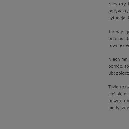
Niestety, 
oczywisty
sytuacja. 
Tak więc p
przecież b
również w
Niech mni
pomóc, to
ubezpiecz
Takie roz
coś się m
powrót do 
medyczne