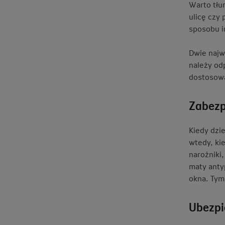
Warto tłu
ulicę czy
sposobu i
Dwie najw
należy od
dostosowa
Zabezp
Kiedy dzi
wtedy, ki
narożniki
maty anty
okna. Tym
Ubezpi