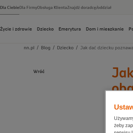
Dla Ciebie
Dla Firmy
Obsługa Klienta
Znajdź doradcę/oddział
Życie i zdrowie
Dziecko
Emerytura
Dom i mieszkanie
Po
nn.pl
/
Blog
/
Dziecko
/
Jak dać dziecku poznawa
Jak
Wróć
ob
Dziecko
Ustaw
Zespół Nat
Używamy 
żeby zap
serwisu 