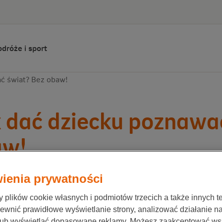
dróże i sport
ć świat? Bez obaw!
 dać dziecku poznawa
aw!
ienia prywatności
ionale-Nederlanden
15 września 2019
plików cookie własnych i podmiotów trzecich a także innych te
ewnić prawidłowe wyświetlanie strony, analizować działanie n
lub wyświetlać dopasowane reklamy. Możesz zaakceptować ws