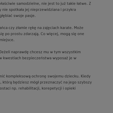
aściwie samodzielne, nie jest to już takie łatwe. Z
nie spotkała jej nieprzewidziana i przykra
ogłębiać swoje pasje.
tańca czy złamie rękę na zajęciach karate. Może
się po prostu zdarzają. Co więcej, mogą się one
miejsce.
a. Jeżeli naprawdę chcesz mu w tym wszystkim
a w kwestiach bezpieczeństwa wyposaż je w
wnić kompleksową ochronę swojemu dziecku. Kiedy
, którą będziesz mógł przeznaczyć na jego szybszy
aci np. rehabilitacji, korepetycji i opieki