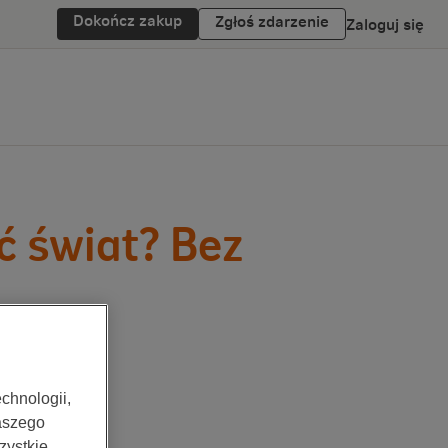
Dokończ zakup
Zgłoś zdarzenie
Zaloguj się
ć świat? Bez
chnologii,
aszego
zystkie