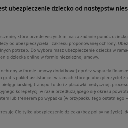
est ubezpieczenie dziecka od następstw nie
eczenie, które przede wszystkim ma za zadanie pomóc dziecku 
ależy od ubezpieczyciela i zakresu proponowanej ochrony. U
lnych potrzeb. Do wyboru masz ubezpieczenie dziecka w rama
enie dziecka online w formie niezależnej umowy.
ochrony w formie umowy dodatkowej oprócz wsparcia finanso
 gratis pakiet assistance, w ramach którego ubezpieczyciel za
pielęgniarskiej, transportu do i z placówki medycznej, procesu
acyjnego korepetycji w razie przedłużającego się okresu powro
antem lub trenerem po wypadku (w przypadku tego ostatniego – 
teresuje Cię tylko ubezpieczenie dziecka (bez polisy na życie)