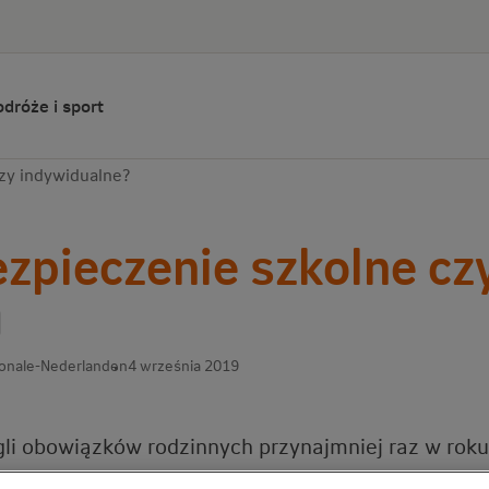
dróże i sport
zy indywidualne?
zpieczenie szkolne cz
ionale-Nederlanden
4 września 2019
li obowiązków rodzinnych przynajmniej raz w roku
 – zazwyczaj ten moment przypada we wrześniu, ki