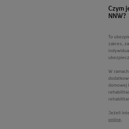
Czym j
NNW?
To ubezpi
zakres, z
indywidua
ubezpiecz
W ramach 
dodatkowo
domowej i 
rehabilit
rehabilit
Jeżeli in
online
.