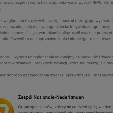
jedno z ubezpieczeń, to bez wątpienia warto wybrać NNW, któr
.
z względu na to, czy wybiera się spośród ofert grupowych ube
 czy poszukuje się dla swojego dziecka indywidualnego ubezp
ładnie zapoznać się z warunkami polisy, czyli uważnie przec
enia. Pozwoli to uniknąć zaskoczenia i niemiłego rozczarowania
 jedno – wyboru ubezpieczenia dokonajmy na spokojnie i świad
ieprzewidzianych i przykrych sytuacji, które nie muszą, ale mo
kasz dobrego ubezpieczenia dziecka, sprawdź tutaj:
Ubezpiecze
Zespół Nationale-Nederlanden
Grupa specjalistów, którzy na co dzień łączą wiedzę
emerytur oraz komunikacji, aby dostarczać interesują