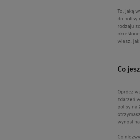
To, jaką 
do polisy
rodzaju z
określone
wiesz, ja
Co jes
Oprócz ws
zdarzeń w
polisy na 
otrzymasz
wynosi na
Co niezwy