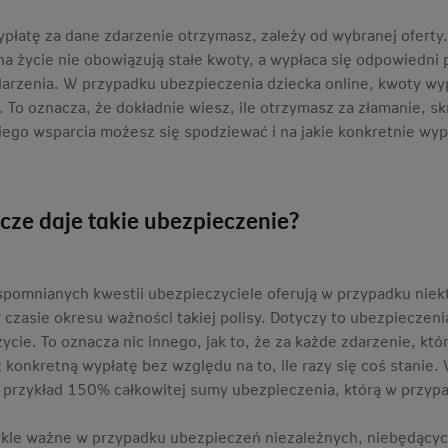
wypłatę za dane zdarzenie otrzymasz, zależy od wybranej ofer
 na życie nie obowiązują stałe kwoty, a wypłaca się odpowiedn
darzenia. W przypadku ubezpieczenia dziecka online, kwoty wyp
. To oznacza, że dokładnie wiesz, ile otrzymasz za złamanie, sk
kiego wsparcia możesz się spodziewać i na jakie konkretnie wyp
zcze daje takie ubezpieczenie?
pomnianych kwestii ubezpieczyciele oferują w przypadku niek
 czasie okresu ważności takiej polisy. Dotyczy to ubezpiecze
życie. To oznacza nic innego, jak to, że za każde zdarzenie, k
 konkretną wypłatę bez względu na to, ile razy się coś stanie.
 przykład 150% całkowitej sumy ubezpieczenia, którą w przypa
kle ważne w przypadku ubezpieczeń niezależnych, niebędący