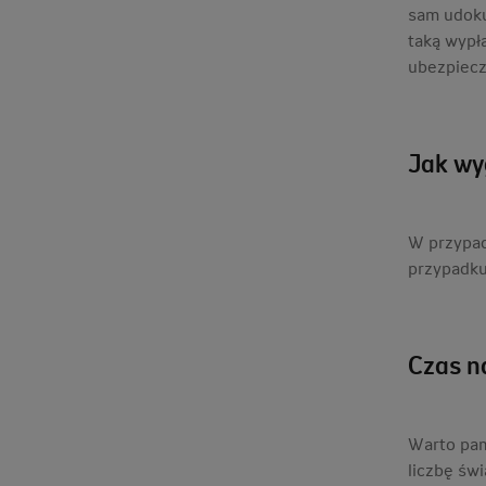
sam udoku
taką wypł
ubezpiecz
Jak wy
W przypad
przypadku
Czas 
Warto pam
liczbę św