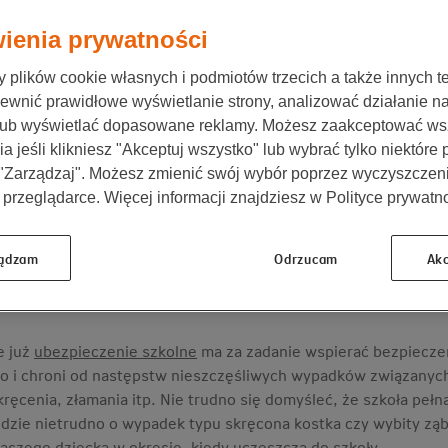
, aby ubezpieczyć dziecko, a co ciekawe – nie wyk
ienia prywatności
i jakie mają zastosowanie w praktyce.
plików cookie własnych i podmiotów trzecich a także innych te
ewnić prawidłowe wyświetlanie strony, analizować działanie n
 obowiązków rodzinnych przynajmniej raz w roku pojawia si
lub wyświetlać dopasowane reklamy. Możesz zaakceptować ws
zypada we wrześniu, kiedy wysyłasz dziecko do szkoły. Są
a jeśli klikniesz "Akceptuj wszystko" lub wybrać tylko niektóre
 nie wykluczają się wzajemnie. Poznaj, czym się różnią i ja
 "Zarządzaj". Możesz zmienić swój wybór poprzez wyczyszczen
 przeglądarce. Więcej informacji znajdziesz w Polityce prywatno
ądzam
Odrzucam
Akc
est ubezpieczenie szkolne?
e już
ubezpieczenie szkolne
ma za zadanie wspierać bezpieczeń
 i chroni od następstw nieszczęśliwych wypadków związanych
kręcenia, złamania itp. Nie trudno się domyśleć, że szkoła peł
gdzie nietrudno o wypadek typu skręcona kostka czy wybity zą
aszego dziecka w okresie, kiedy uczęszcza do szkoły.