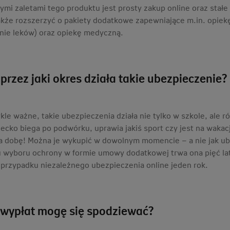
ymi zaletami tego produktu jest prosty zakup online oraz stał
kże rozszerzyć o pakiety dodatkowe zapewniające m.in. opiekę 
nie leków) oraz opiekę medyczną.
 przez jaki okres działa takie ubezpieczenie?
kle ważne, takie ubezpieczenia działa nie tylko w szkole, ale r
iecko biega po podwórku, uprawia jakiś sport czy jest na wakacj
a dobę! Można je wykupić w dowolnym momencie – a nie jak ub
 wyboru ochrony w formie umowy dodatkowej trwa ona pięć lat 
w przypadku niezależnego ubezpieczenia online jeden rok.
 wypłat mogę się spodziewać?