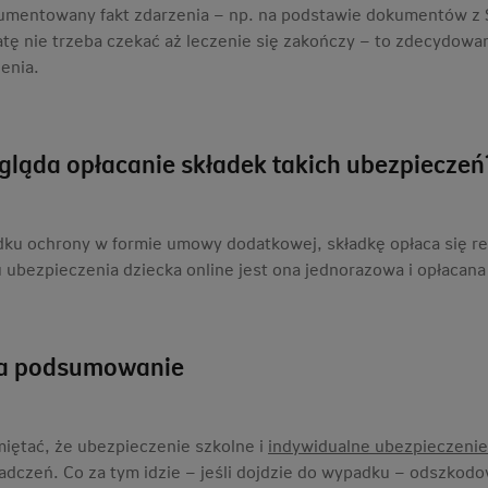
mentowany fakt zdarzenia – np. na podstawie dokumentów z S
atę nie trzeba czekać aż leczenie się zakończy – to zdecydowan
enia.
gląda opłacanie składek takich ubezpieczeń
ku ochrony w formie umowy dodatkowej, składkę opłaca się regu
 ubezpieczenia dziecka online jest ona jednorazowa i opłacana
na podsumowanie
iętać, że ubezpieczenie szkolne i
indywidualne ubezpieczenie
iadczeń. Co za tym idzie – jeśli dojdzie do wypadku – odszkod