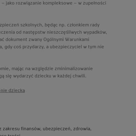
e – jako rozwiązanie kompleksowe – w zupełności
zpieczeń szkolnych, będąc np. członkiem rady
ieczenia od następstw nieszczęśliwych wypadków,
zytać dokument zwany Ogólnymi Warunkami
, gdy coś przydarzy, a ubezpieczyciel w tym nie
omie, mając na względzie zminimalizowanie
gą się wydarzyć dziecku w każdej chwili.
nie dziecka
 z zakresu finansów, ubezpieczeń, zdrowia,
ce treści.