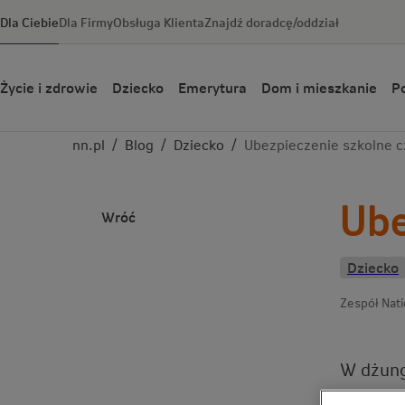
Dla Ciebie
Dla Firmy
Obsługa Klienta
Znajdź doradcę/oddział
Życie i zdrowie
Dziecko
Emerytura
Dom i mieszkanie
Po
nn.pl
/
Blog
/
Dziecko
/
Ubezpieczenie szkolne c
Ube
Wróć
Dziecko
Zespół Nat
W dżung
dziecka