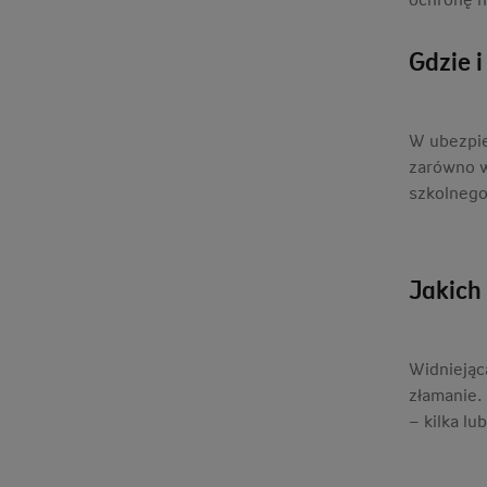
Gdzie i
W ubezpie
zarówno w 
szkolnego
Jakich
Widniejąc
złamanie.
– kilka lu