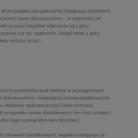
ty. W przypadku ubezpieczenie będącego dodatkiem
i procent sumy ubezpieczenia – w zależność od
łat za poszczególne zdarzenie są z góry
ręcenie czy np. oparzenie. Dzięki temu z góry
łaty możesz liczyć.
tórych produktów brak limitów w wystąpieniach
nia dziecka online, niebędącej umową dodatkową do
tóre obejmuje wybrana przez Ciebie ochrona,
 W przypadku umów dodatkowych ten limit istnieje i
dku tego rozwiązania sam określasz.
ch umowami dodatkowymi, wypłata następuje za