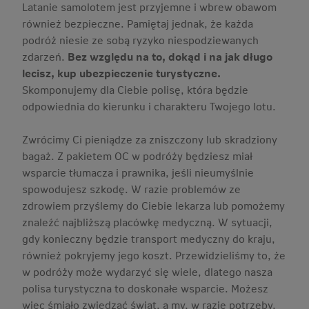
Latanie samolotem jest przyjemne i wbrew obawom
również bezpieczne. Pamiętaj jednak, że każda
podróż niesie ze sobą ryzyko niespodziewanych
zdarzeń.
Bez względu na to, dokąd i na jak długo
lecisz, kup ubezpieczenie turystyczne.
Skomponujemy dla Ciebie polisę, która będzie
odpowiednia do kierunku i charakteru Twojego lotu.
Zwrócimy Ci pieniądze za zniszczony lub skradziony
bagaż. Z pakietem OC w podróży będziesz miał
wsparcie tłumacza i prawnika, jeśli nieumyślnie
spowodujesz szkodę. W razie problemów ze
zdrowiem przyślemy do Ciebie lekarza lub pomożemy
znaleźć najbliższą placówkę medyczną. W sytuacji,
gdy konieczny będzie transport medyczny do kraju,
również pokryjemy jego koszt. Przewidzieliśmy to, że
w podróży może wydarzyć się wiele, dlatego nasza
polisa turystyczna to doskonałe wsparcie. Możesz
więc śmiało zwiedzać świat, a my, w razie potrzeby,