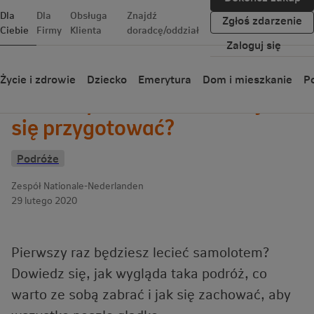
Dla
Dla
Obsługa
Znajdź
Zgłoś zdarzenie
Ciebie
Firmy
Klienta
doradcę/oddział
Zaloguj się
Wróć
Życie i zdrowie
Dziecko
Emerytura
Dom i mieszkanie
Po
Pierwszy lot samolotem – jak
się przygotować?
Podróże
Zespół Nationale-Nederlanden
29 lutego 2020
Pierwszy raz będziesz lecieć samolotem?
Dowiedz się, jak wygląda taka podróż, co
warto ze sobą zabrać i jak się zachować, aby