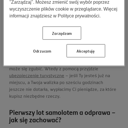
"Zarządzaj". Możesz zmienić swój wybór poprzez
czego przewozić nie wolno.
Sprawdź również prawo
wyczyszczenie plików cookie w przeglądarce. Więcej
kraju, do którego lecisz
– każdy kraj publikuje listę
informacji znajdziesz w Polityce prywatności.
rzeczy, których nie wolno do niego wwozić.
Do kabiny zabierasz bagaż podręczny i małą torebkę
Zarządzam
lub plecak. Jeśli przewozisz płynne kosmetyki w
bagażu podręcznym, pojemność każdej buteleczki nie
może przekraczać 100 ml i musisz przewozić je w
Odrzucam
Akceptuję
zamkniętym, przezroczystym woreczku. Bagaż
rejestrowany podróżuje osobno i dlatego czasem
może się zgubić. Wtedy z pomocą przyjdzie
ubezpieczenie turystyczne
– jeśli Ty jesteś już na
miejscu, a Twoja walizka po sześciu godzinach
jeszcze nie dotarła, wypłacimy Ci pieniądze, za które
kupisz niezbędne rzeczy.
Pierwszy lot samolotem a odprawa –
jak się zachować?