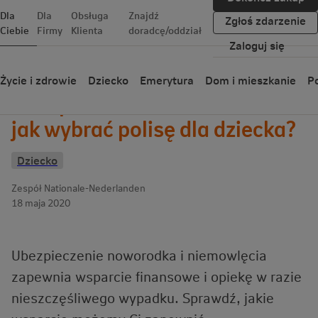
Dla
Dla
Obsługa
Znajdź
Zgłoś zdarzenie
Ciebie
Firmy
Klienta
doradcę/oddział
Zaloguj się
Wróć
Życie i zdrowie
Dziecko
Emerytura
Dom i mieszkanie
Po
Ubezpieczenie noworodka –
jak wybrać polisę dla dziecka?
Dziecko
Zespół Nationale-Nederlanden
18 maja 2020
Ubezpieczenie noworodka i niemowlęcia
zapewnia wsparcie finansowe i opiekę w razie
nieszczęśliwego wypadku. Sprawdź, jakie