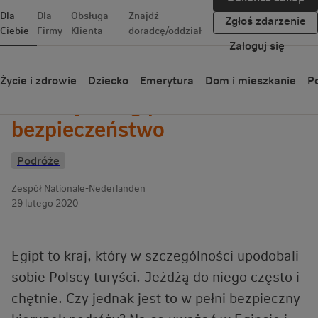
Dla
Dla
Obsługa
Znajdź
Zgłoś zdarzenie
Ciebie
Firmy
Klienta
doradcę/oddział
Zaloguj się
Wróć
Życie i zdrowie
Dziecko
Emerytura
Dom i mieszkanie
Po
Wakacje w Egipcie a
bezpieczeństwo
Podróże
Zespół Nationale-Nederlanden
29 lutego 2020
Egipt to kraj, który w szczególności upodobali
sobie Polscy turyści. Jeżdżą do niego często i
chętnie. Czy jednak jest to w pełni bezpieczny