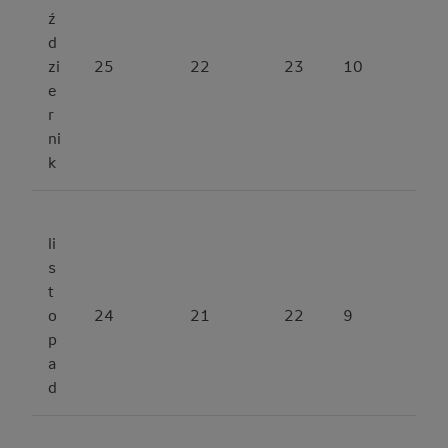
ź
d
zi
25
22
23
10
e
r
ni
k
li
s
t
o
24
21
22
9
p
a
d