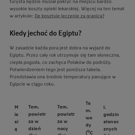
turysta będzie musiał pokryć na miejscu bardzo
wysokie koszty opieki lekarskiej. Więcej na ten temat
w artykule:
Ile kosztuje leczenie za granicą?
Kiedy jechać do Egiptu?
W zasadzie każda pora jest dobra na wyjazd do
Egiptu. Przez cały rok utrzymuje się tam słoneczna,
ciepła pogoda, co zachęca Polaków do podróży.
Potwierdzeniem tego jest poniższa tabela.
Przedstawia ona średnie temperatury panujące w
Egipcie w ciągu roku.
Te
Tem.
Tem.
M
l.
m.
powietr
powietr
ie
godzin
wo
za w
za w
si
słonec
dy
dzień
nocy
ą
znych
0
(
C
0
0