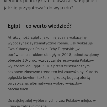
kierunek podróży? Na co uważać w Egipcie i
jak się przygotować do wyjazdu?
Egipt – co warto wiedzieć?
Atrakcyjność Egiptu jako miejsca na wakacyjny
wypoczynek systematycznie rośnie. Jak wskazuje
Ewa Kubaczyk z Polskiej Izby Turystyki: „w
porównaniu z rokiem ubiegłym [2018] odnotowujemy
obecnie 30-proc. wzrost zainteresowania Polaków
wyjazdami do Egiptu”. Już przed zeszłorocznym
sezonem zimowym trend ten był zauważalny. Kurorty
egipskie bowiem także zimą kuszą bogatą ofertą
turystyczną, alternatywną wobec wyjazdów
narciarskich.
Do najchętniej wybieranych przez Polaków miejsc w
Egipcie zaliczyć można: