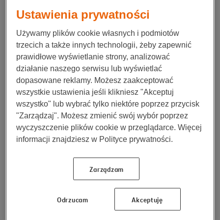
Co zabrać na wakacje do Egiptu?
Ustawienia prywatności
To, co zabierze w swoim bagażu turysta, jest kwestią
Używamy plików cookie własnych i podmiotów
indywidualną i zależy od wielu kwestii, w tym m.in.
trzecich a także innych technologii, żeby zapewnić
czasu trwania urlopu, sposobu jego spędzania oraz
prawidłowe wyświetlanie strony, analizować
indywidualnych preferencji podróżującego. Oto lista
działanie naszego serwisu lub wyświetlać
rzeczy, które na pewno okażą się przydatne.
dopasowane reklamy. Możesz zaakceptować
wszystkie ustawienia jeśli klikniesz "Akceptuj
1
Dokumenty - to nie tylko paszport oraz wiza, ale i
wszystko" lub wybrać tylko niektóre poprzez przycisk
.
polisa ubezpieczeniowa. Chociaż nie zagwarantuje
"Zarządzaj". Możesz zmienić swój wybór poprzez
ona stuprocentowej ochrony, zmniejszy
wyczyszczenie plików cookie w przeglądarce. Więcej
odczuwalność skutków nieprzyjemnych zdarzeń,
informacji znajdziesz w Polityce prywatności.
które mogą mieć miejsce w trakcie podróży.
Dodatkowe ubezpieczenie na wyjazd do Egiptu
zapewni nie tylko wsparcie finansowe, ale i
Zarządzam
praktyczną pomoc, np. transport medyczny do
Polski.
Odrzucam
Akceptuję
2
Elementy zabezpieczające turystę przed
.
szkodliwym wpływem promieniowania słonecznego.