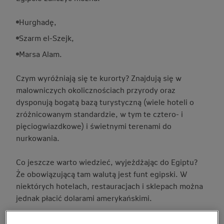
Hurghadę,
Szarm el-Szejk,
Marsa Alam.
Czym wyróżniają się te kurorty? Znajdują się w
malowniczych okolicznościach przyrody oraz
dysponują bogatą bazą turystyczną (wiele hoteli o
zróżnicowanym standardzie, w tym te cztero- i
pięciogwiazdkowe) i świetnymi terenami do
nurkowania.
Co jeszcze warto wiedzieć, wyjeżdżając do Egiptu?
Że obowiązującą tam walutą jest funt egipski. W
niektórych hotelach, restauracjach i sklepach można
jednak płacić dolarami amerykańskimi.