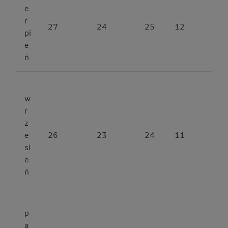
e
r
27
24
25
12
pi
e
ń
w
r
z
e
26
23
24
11
si
e
ń
p
a