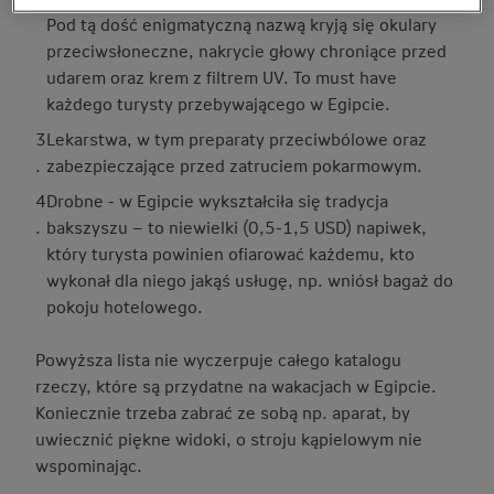
Pod tą dość enigmatyczną nazwą kryją się okulary
przeciwsłoneczne, nakrycie głowy chroniące przed
udarem oraz krem z filtrem UV. To must have
każdego turysty przebywającego w Egipcie.
3
Lekarstwa, w tym preparaty przeciwbólowe oraz
.
zabezpieczające przed zatruciem pokarmowym.
4
Drobne - w Egipcie wykształciła się tradycja
.
bakszyszu – to niewielki (0,5-1,5 USD) napiwek,
który turysta powinien ofiarować każdemu, kto
wykonał dla niego jakąś usługę, np. wniósł bagaż do
pokoju hotelowego.
Powyższa lista nie wyczerpuje całego katalogu
rzeczy, które są przydatne na wakacjach w Egipcie.
Koniecznie trzeba zabrać ze sobą np. aparat, by
uwiecznić piękne widoki, o stroju kąpielowym nie
wspominając.