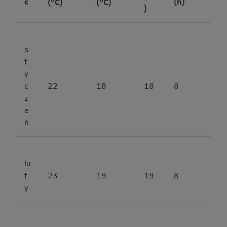
c
(h)
(
C)
(
C)
)
s
t
y
c
22
18
18
8
z
e
ń
lu
t
23
19
19
8
y