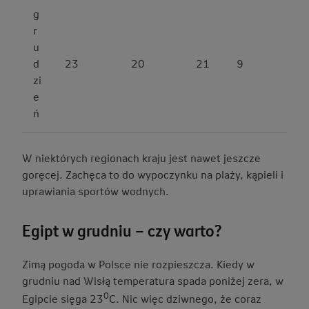
g
r
u
d
23
20
21
9
zi
e
ń
W niektórych regionach kraju jest nawet jeszcze
goręcej. Zachęca to do wypoczynku na plaży, kąpieli i
uprawiania sportów wodnych.
Egipt w grudniu – czy warto?
Zimą pogoda w Polsce nie rozpieszcza. Kiedy w
grudniu nad Wisłą temperatura spada poniżej zera, w
0
Egipcie sięga 23
C. Nic więc dziwnego, że coraz