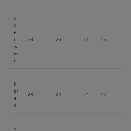
c
z
e
r
28
23
23
13
w
ie
c
li
pi
28
23
24
12
e
c
si