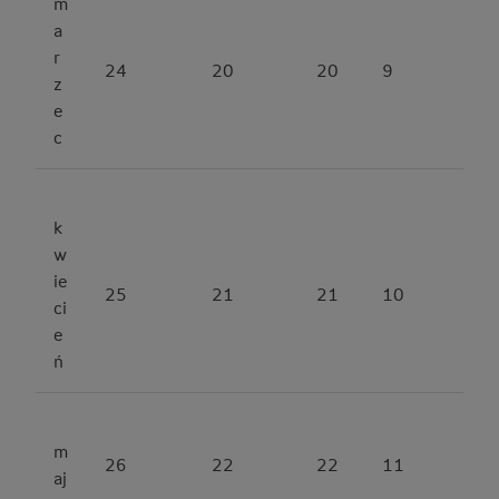
m
a
r
24
20
20
9
z
e
c
k
w
ie
25
21
21
10
ci
e
ń
m
26
22
22
11
aj