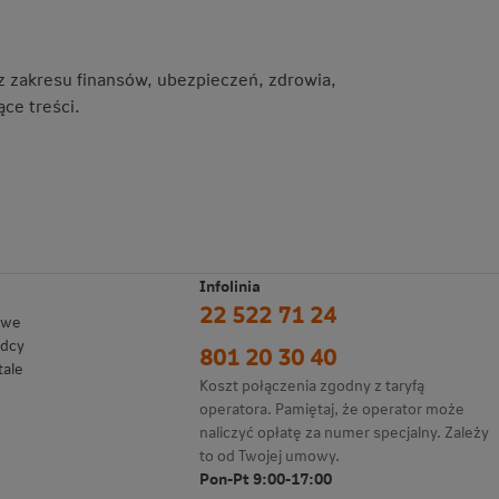
 z zakresu finansów, ubezpieczeń, zdrowia,
ce treści.
Infolinia
22 522 71 24
owe
adcy
801 20 30 40
tale
Koszt połączenia zgodny z taryfą
operatora. Pamiętaj, że operator może
naliczyć opłatę za numer specjalny. Zależy
to od Twojej umowy.
Pon-Pt 9:00-17:00