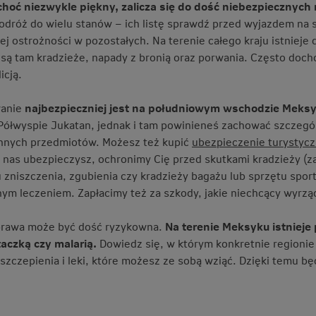
hoć niezwykle piękny, zalicza się do dość niebezpiecznych 
odróż do wielu stanów – ich listę sprawdź przed wyjazdem na 
ej ostrożności w pozostałych. Na terenie całego kraju istniej
są tam kradzieże, napady z bronią oraz porwania. Często doch
icją.
anie
najbezpieczniej jest na południowym wschodzie Meks
Półwyspie Jukatan, jednak i tam powinieneś zachować szczegól
nnych przedmiotów. Możesz też kupić
ubezpieczenie turystyc
 u nas ubezpieczysz, ochronimy Cię przed skutkami kradzieży (
 zniszczenia, zgubienia czy kradzieży bagażu lub sprzętu spor
ym leczeniem. Zapłacimy też za szkody, jakie niechcący wyrz
prawa może być dość ryzykowna.
Na terenie Meksyku istnieje
łtaczką czy malarią.
Dowiedz się, w którym konkretnie regionie 
szczepienia i leki, które możesz ze sobą wziąć. Dzięki temu b
.