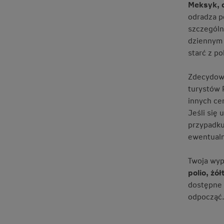
Meksyk, c
odradza p
szczególn
dziennym 
starć z pol
Zdecydow
turystów 
innych ce
Jeśli się
przypadku
ewentualn
Twoja wy
polio, żó
dostępne 
odpocząć