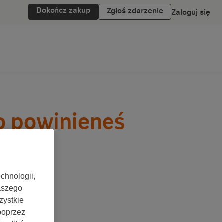
Dokończ zakup
Zgłoś zdarzenie
Zaloguj się
o powinieneś
chnologii,
aszego
zystkie
 poprzez