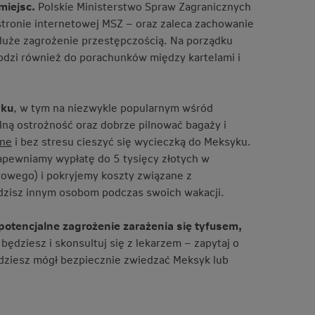
miejsc.
Polskie Ministerstwo Spraw Zagranicznych
stronie internetowej MSZ – oraz zaleca zachowanie
e duże zagrożenie przestępczością. Na porządku
odzi również do porachunków między kartelami i
yku
, w tym na niezwykle popularnym wśród
ną ostrożność oraz dobrze pilnować bagaży i
zne
i bez stresu cieszyć się wycieczką do Meksyku.
zapewniamy wypłatę do 5 tysięcy złotych w
towego) i pokryjemy koszty związane z
ądzisz innym osobom podczas swoich wakacji.
 potencjalne zagrożenie zarażenia się tyfusem,
będziesz i skonsultuj się z lekarzem – zapytaj o
ędziesz mógł bezpiecznie zwiedzać Meksyk lub