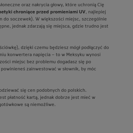
łoneczne oraz nakrycia głowy, które uchronią Cię
etyki chroniące przed promieniami UV
, najlepiej
yn do soczewek). W większości miejsc, szczególnie
ne, jednak zdarzają się miejsca, gdzie trudno jest
ściówkę), dzięki czemu będziesz mógł podłączyć do
niu konwertera napięcia – to w Meksyku wynosi
ości miejsc bez problemu dogadasz się po
je, powinieneś zainwestować w słownik, by móc
odziewać się cen podobnych do polskich.
t płatność kartą, jednak dobrze jest mieć w
ezgotówkowe są niemożliwe.