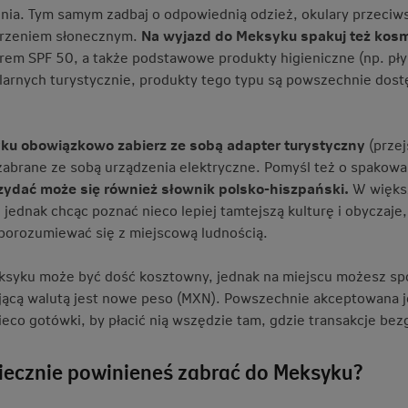
nia. Tym samym zadbaj o odpowiednią odzież, okulary przeciws
arzeniem słonecznym.
Na wyjazd do Meksyku spakuj też kosm
ltrem SPF 50, a także podstawowe produkty higieniczne (np. pł
larnych turystycznie, produkty tego typu są powszechnie dostęp
ku obowiązkowo zabierz ze sobą adapter turystyczny
(przej
zabrane ze sobą urządzenia elektryczne. Pomyśl też o spakowa
zydać może się również słownik polsko-hiszpański.
W większ
, jednak chcąc poznać nieco lepiej tamtejszą kulturę i obycza
porozumiewać się z miejscową ludnością.
ksyku może być dość kosztowny, jednak na miejscu możesz sp
ącą walutą jest nowe peso (MXN). Powszechnie akceptowana jes
nieco gotówki, by płacić nią wszędzie tam, gdzie transakcje b
iecznie powinieneś zabrać do Meksyku?