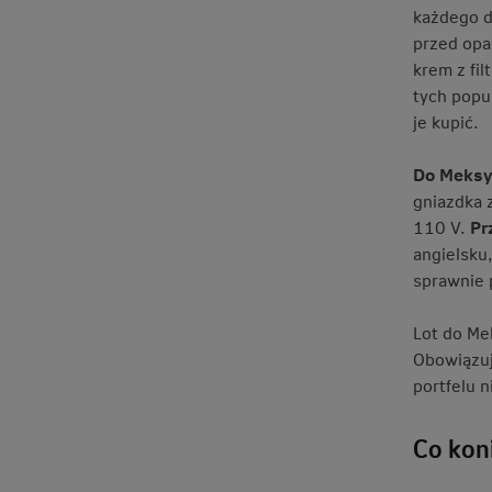
każdego d
przed op
krem z fi
tych popu
je kupić.
Do Meksy
gniazdka 
110 V.
Pr
angielsku
sprawnie 
Lot do Me
Obowiązuj
portfelu 
Co kon