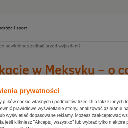
dróże i sport
co powinieneś zadbać przed wyjazdem?
acje w Meksyku – o c
bać przed wyjazdem?
ienia prywatności
plików cookie własnych i podmiotów trzecich a także innych te
ewnić prawidłowe wyświetlanie strony, analizować działanie n
ionale-Nederlanden
29 czerwca 2020
lub wyświetlać dopasowane reklamy. Możesz zaakceptować ws
a jeśli klikniesz "Akceptuj wszystko" lub wybrać tylko niektóre