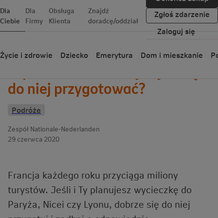
Dla
Dla
Obsługa
Znajdź
Zgłoś zdarzenie
Ciebie
Firmy
Klienta
doradcę/oddział
Zaloguj się
Wróć
Życie i zdrowie
Dziecko
Emerytura
Dom i mieszkanie
Po
Wycieczka do Francji – jak się
do niej przygotować?
Podróże
Zespół Nationale-Nederlanden
29 czerwca 2020
Francja każdego roku przyciąga miliony
turystów. Jeśli i Ty planujesz wycieczkę do
Paryża, Nicei czy Lyonu, dobrze się do niej