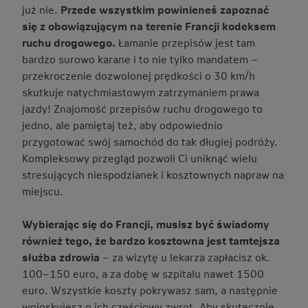
już nie.
Przede wszystkim powinieneś zapoznać
się z obowiązującym na terenie Francji kodeksem
ruchu drogowego.
Łamanie przepisów jest tam
bardzo surowo karane i to nie tylko mandatem –
przekroczenie dozwolonej prędkości o 30 km/h
skutkuje natychmiastowym zatrzymaniem prawa
jazdy! Znajomość przepisów ruchu drogowego to
jedno, ale pamiętaj też, aby odpowiednio
przygotować swój samochód do tak długiej podróży.
Kompleksowy przegląd pozwoli Ci uniknąć wielu
stresujących niespodzianek i kosztownych napraw na
miejscu.
Wybierając się do Francji, musisz być świadomy
również tego, że bardzo kosztowna jest tamtejsza
służba zdrowia
– za wizytę u lekarza zapłacisz ok.
100–150 euro, a za dobę w szpitalu nawet 1500
euro. Wszystkie koszty pokrywasz sam, a następnie
wnioskujesz o ich częściowy zwrot. Aby skutecznie