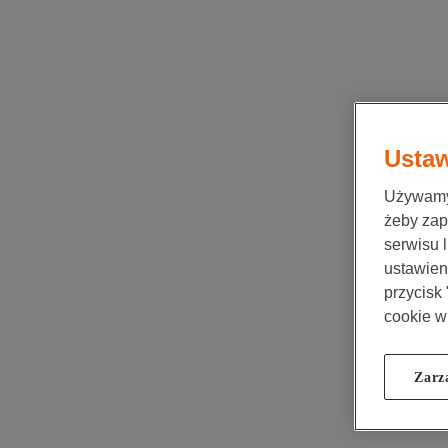
Ustaw
Używamy 
żeby zap
serwisu 
ustawieni
przycisk
cookie w
Zarz