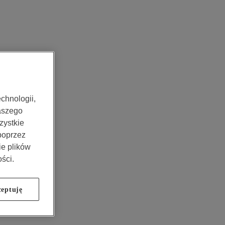
chnologii,
aszego
zystkie
 poprzez
ie plików
ści.
eptuję