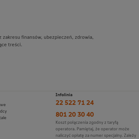
 z zakresu finansów, ubezpieczeń, zdrowia,
ce treści.
Infolinia
22 522 71 24
owe
adcy
801 20 30 40
tale
Koszt połączenia zgodny z taryfą
operatora. Pamiętaj, że operator może
naliczyć opłatę za numer specjalny. Zależy