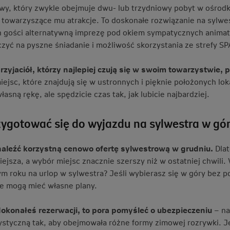
wy, który zwykle obejmuje dwu- lub trzydniowy pobyt w ośrodku
 towarzyszące mu atrakcje. To doskonałe rozwiązanie na sylwes
h gości alternatywną imprezę pod okiem sympatycznych animat
zyć na pyszne śniadanie i możliwość skorzystania ze strefy SPA 
zyjaciół, którzy najlepiej czują się w swoim towarzystwie
ejsc, które znajdują się w ustronnych i pięknie położonych lok
łasną rękę, ale spędzicie czas tak, jak lubicie najbardziej.
zygotować się do wyjazdu na sylwestra w gó
aleźć korzystną cenowo ofertę sylwestrową w grudniu.
Dlat
iejsza, a wybór miejsc znacznie szerszy niż w ostatniej chwili
ym roku na urlop w sylwestra? Jeśli wybierasz się w góry bez p
e mogą mieć własne plany.
 dokonałeś rezerwacji, to pora pomyśleć o ubezpieczeniu
– na
rystyczną tak, aby obejmowała różne formy zimowej rozrywki. Jeś