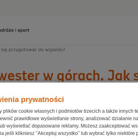
dróże i sport
 się przygotować do wyjazdu?
wester w górach. Jak 
wyjazdu?
ienia prywatności
plików cookie własnych i podmiotów trzecich a także innych te
ewnić prawidłowe wyświetlanie strony, analizować działanie n
ionale-Nederlanden
22 stycznia 2022
lub wyświetlać dopasowane reklamy. Możesz zaakceptować ws
a jeśli klikniesz "Akceptuj wszystko" lub wybrać tylko niektóre