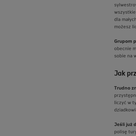
sylwestro
wszystkie
dla małyc
możesz lic
Grupom pr
obecnie mi
sobie na w
Jak pr
Trudno zn
przystępn
liczyć w t
dziadkowi
Jeśli już
polisę tu