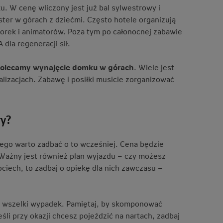
. W cenę wliczony jest już bal sylwestrowy i
ter w górach z dziećmi. Często hotele organizują
orek i animatorów. Poza tym po całonocnej zabawie
dla regeneracji sił.
, polecamy wynajęcie domku w górach
. Wiele jest
alizacjach. Zabawę i posiłki musicie zorganizować
ry?
ego warto zadbać o to wcześniej. Cena będzie
. Ważny jest również plan wyjazdu – czy możesz
ociech, to zadbaj o opiekę dla nich zawczasu –
 wszelki wypadek. Pamiętaj, by skomponować
li przy okazji chcesz pojeździć na nartach, zadbaj