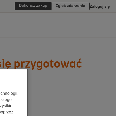
Dokończ zakup
Zgłoś zdarzenie
Zaloguj się
się przygotować
chnologii,
aszego
zystkie
 poprzez