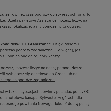
a, że również czas podróży objęty jest ochroną. To
ze. Dzięki pakietowi Assistance możesz liczyć na
skazać lokalizację, a my pomożemy Ci dotrzeć
ników: NNW, OC i Assistance.
Dzięki takiemu
odczas podróży zagranicznej. Co więcej, jeśli
 Ci poniesione do tej pory koszty.
ekroczysz, możesz liczyć na naszą pomoc. Nasze
jeśli wybierasz się docelowo do Czech lub na
cznego na podróże zagraniczne
.
ci w takich sytuacjach powinny posiadać polisy OC
zona hotelowa kanapa. Sylwester w górach, dla
i radosnego powitania Nowego Roku. Z dobrą polisą