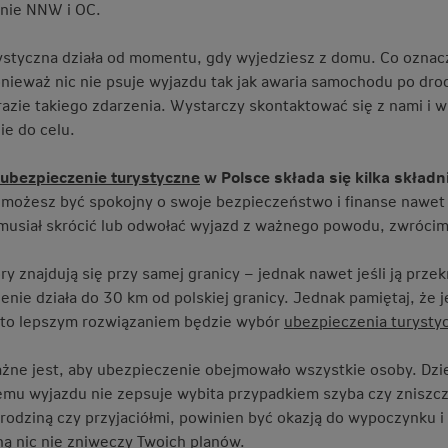
nie NNW i OC.
rystyczna działa od momentu, gdy wyjedziesz z domu. Co oznacz
nieważ nic nie psuje wyjazdu tak jak awaria samochodu po drod
azie takiego zdarzenia. Wystarczy skontaktować się z nami i w
ie do celu.
ubezpieczenie turystyczne
w Polsce składa się kilka skład
 możesz być spokojny o swoje bezpieczeństwo i finanse nawet p
musiał skrócić lub odwołać wyjazd z ważnego powodu, zwrócimy
óry znajdują się przy samej granicy – jednak nawet jeśli ją prz
enie działa do 30 km od polskiej granicy. Jednak pamiętaj, że 
 to lepszym rozwiązaniem będzie wybór
ubezpieczenia turysty
żne jest, aby ubezpieczenie obejmowało wszystkie osoby. Dzie
temu wyjazdu nie zepsuje wybita przypadkiem szyba czy zniszc
 rodziną czy przyjaciółmi, powinien być okazją do wypoczynku 
ną nic nie zniweczy Twoich planów.