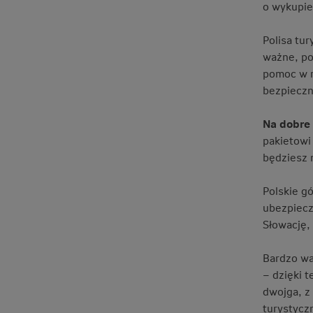
o wykupie
Polisa tu
ważne, po
pomoc w r
bezpieczn
Na dobre
pakietowi
będziesz 
Polskie g
ubezpiecz
Słowację,
Bardzo wa
– dzięki 
dwojga, z
turystycz