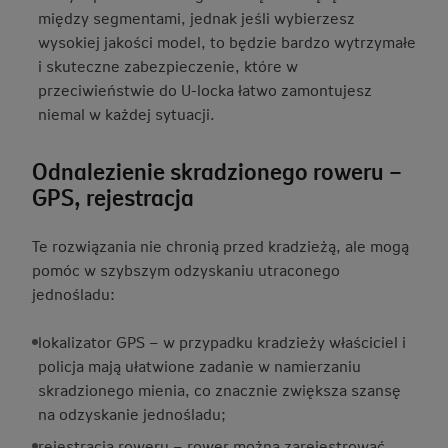
między segmentami, jednak jeśli wybierzesz
wysokiej jakości model, to będzie bardzo wytrzymałe
i skuteczne zabezpieczenie, które w
przeciwieństwie do U-locka łatwo zamontujesz
niemal w każdej sytuacji.
Odnalezienie skradzionego roweru –
GPS, rejestracja
Te rozwiązania nie chronią przed kradzieżą, ale mogą
pomóc w szybszym odzyskaniu utraconego
jednośladu:
lokalizator GPS – w przypadku kradzieży właściciel i
policja mają ułatwione zadanie w namierzaniu
skradzionego mienia, co znacznie zwiększa szansę
na odzyskanie jednośladu;
rejestracja roweru – rower można zarejestrować