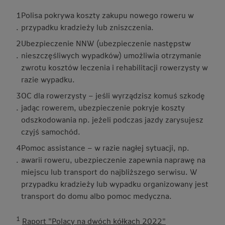
1
Polisa pokrywa koszty zakupu nowego roweru w
.
przypadku kradzieży lub zniszczenia.
2
Ubezpieczenie NNW (ubezpieczenie następstw
.
nieszczęśliwych wypadków) umożliwia otrzymanie
zwrotu kosztów leczenia i rehabilitacji rowerzysty w
razie wypadku.
3
OC dla rowerzysty – jeśli wyrządzisz komuś szkodę
.
jadąc rowerem, ubezpieczenie pokryje koszty
odszkodowania np. jeżeli podczas jazdy zarysujesz
czyjś samochód.
4
Pomoc assistance – w razie nagłej sytuacji, np.
.
awarii roweru, ubezpieczenie zapewnia naprawę na
miejscu lub transport do najbliższego serwisu. W
przypadku kradzieży lub wypadku organizowany jest
transport do domu albo pomoc medyczna.
1
Raport "Polacy na dwóch kółkach 2022"