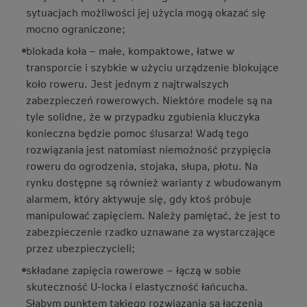
sytuacjach możliwości jej użycia mogą okazać się
mocno ograniczone;
blokada koła – małe, kompaktowe, łatwe w
transporcie i szybkie w użyciu urządzenie blokujące
koło roweru. Jest jednym z najtrwalszych
zabezpieczeń rowerowych. Niektóre modele są na
tyle solidne, że w przypadku zgubienia kluczyka
konieczna będzie pomoc ślusarza! Wadą tego
rozwiązania jest natomiast niemożność przypięcia
roweru do ogrodzenia, stojaka, słupa, płotu. Na
rynku dostępne są również warianty z wbudowanym
alarmem, który aktywuje się, gdy ktoś próbuje
manipulować zapięciem. Należy pamiętać, że jest to
zabezpieczenie rzadko uznawane za wystarczające
przez ubezpieczycieli;
składane zapięcia rowerowe – łączą w sobie
skuteczność U-locka i elastyczność łańcucha.
Słabym punktem takiego rozwiązania są łączenia