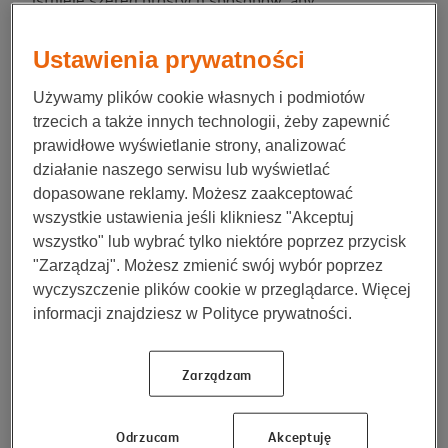
zminimalizować ryzyko kradzieży. Wystarczy
zastosować się do kilku podstawowych zasad, takich
Ustawienia prywatności
jak:
Używamy plików cookie własnych i podmiotów
podwójne zabezpieczenie – aby lepiej zabezpieczyć
trzecich a także innych technologii, żeby zapewnić
rower przed kradzieżą, zawsze używaj co najmniej
prawidłowe wyświetlanie strony, analizować
dwóch różnych blokad. Jedną załóż np. na koło, a
działanie naszego serwisu lub wyświetlać
drugą przymocuj jednoślad do stałego elementu
dopasowane reklamy. Możesz zaakceptować
infrastruktury, np. do stojaka rowerowego, słupa;
wszystkie ustawienia jeśli klikniesz "Akceptuj
wszystko" lub wybrać tylko niektóre poprzez przycisk
wybór miejsca – zawsze zwracaj uwagę na miejsce,
"Zarządzaj". Możesz zmienić swój wybór poprzez
w którym zostawiasz swój sprzęt. Jeśli jest to
wyczyszczenie plików cookie w przeglądarce. Więcej
możliwe, wybieraj punkty dobrze oświetlone,
informacji znajdziesz w Polityce prywatności.
widoczne, najlepiej w zasięgu monitoringu. Nie
przypinaj jednośladu do ruchomych czy nietrwałych
elementów, np. cienkiej siatki ogrodzeniowej, którą
Zarządzam
bardzo łatwo przeciąć;
nigdy nie zostawiaj roweru bez zapięcia – złodzieje
Odrzucam
Akceptuję
często wykorzystują moment nieuwagi właściciela –