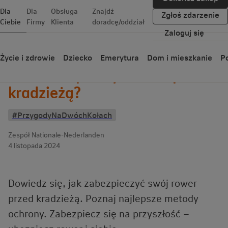
Dla
Dla
Obsługa
Znajdź
Zgłoś zdarzenie
Ciebie
Firmy
Klienta
doradcę/oddział
Zaloguj się
Wróć
Życie i zdrowie
Dziecko
Emerytura
Dom i mieszkanie
Po
Jak zabezpieczyć rower przed
kradzieżą?
#PrzygodyNaDwóchKołach
Zespół Nationale-Nederlanden
4 listopada 2024
Dowiedz się, jak zabezpieczyć swój rower
przed kradzieżą. Poznaj najlepsze metody
ochrony. Zabezpiecz się na przyszłość –