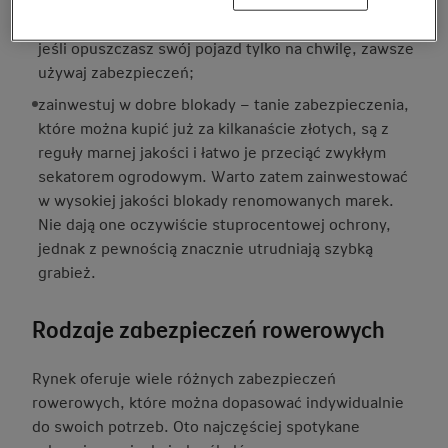
obserwują otoczenie i korzystają z okazji. Nawet
jeśli opuszczasz swój pojazd tylko na chwilę, zawsze
używaj zabezpieczeń;
zainwestuj w dobre blokady – tanie zabezpieczenia,
które można kupić już za kilkanaście złotych, są z
reguły marnej jakości i łatwo je przeciąć zwykłym
sekatorem ogrodowym. Warto zatem zainwestować
w wysokiej jakości blokady renomowanych marek.
Nie dają one oczywiście stuprocentowej ochrony,
jednak z pewnością znacznie utrudniają szybką
grabież.
Rodzaje zabezpieczeń rowerowych
Rynek oferuje wiele różnych zabezpieczeń
rowerowych, które można dopasować indywidualnie
do swoich potrzeb. Oto najczęściej spotykane