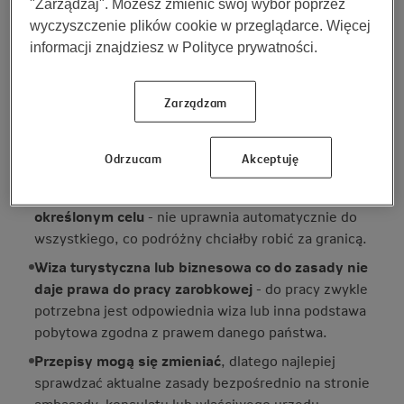
"Zarządzaj". Możesz zmienić swój wybór poprzez
Autoryzacji Podróży)
.
wyczyszczenie plików cookie w przeglądarce. Więcej
informacji znajdziesz w Polityce prywatności.
Warto pamiętać o kilku podstawowych
zasadach:
Zarządzam
Ważna wiza nie gwarantuje wjazdu
- ostateczną
decyzję zawsze podejmują służby graniczne podczas
Odrzucam
Akceptuję
kontroli na granicy.
Wiza jest wydawana na określony czas i w
określonym celu
- nie uprawnia automatycznie do
wszystkiego, co podróżny chciałby robić za granicą.
Wiza turystyczna lub biznesowa co do zasady nie
daje prawa do pracy zarobkowej
- do pracy zwykle
potrzebna jest odpowiednia wiza lub inna podstawa
pobytowa zgodna z prawem danego państwa.
Przepisy mogą się zmieniać
, dlatego najlepiej
sprawdzać aktualne zasady bezpośrednio na stronie
ambasady, konsulatu lub właściwego urzędu.