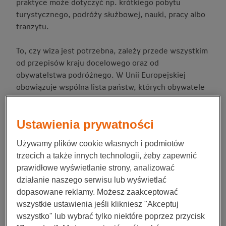
praktyce może dotyczyć np. krótkiego pobytu
turystycznego, podróży służbowej, nauki, pracy albo
tranzytu.
To, czy wiza jest potrzebna, zależy przede wszystkim
od przepisów kraju docelowego oraz od
obywatelstwa podróżnego. W Unii Europejskiej
obowiązuje wspólna lista państw, których obywatele
muszą mieć wizę przy przekraczaniu granic
zewnętrznych strefy Schengen, oraz lista państw
Ustawienia prywatności
objętych ruchem bezwizowym.
Używamy plików cookie własnych i podmiotów
Przykładem ułatwienia wizowego dla Polaków jest
trzecich a także innych technologii, żeby zapewnić
amerykański Visa Waiver Program
. Dzięki niemu
prawidłowe wyświetlanie strony, analizować
obywatele Polski mogą podróżować do Stanów
działanie naszego serwisu lub wyświetlać
Zjednoczonych w celach turystycznych lub
dopasowane reklamy. Możesz zaakceptować
biznesowych na pobyt do 90 dni bez tradycyjnej wizy,
wszystkie ustawienia jeśli klikniesz "Akceptuj
ale przed wyjazdem muszą uzyskać ważną
wszystko" lub wybrać tylko niektóre poprzez przycisk
autoryzację w
ESTA (Elektronicznym Systemie