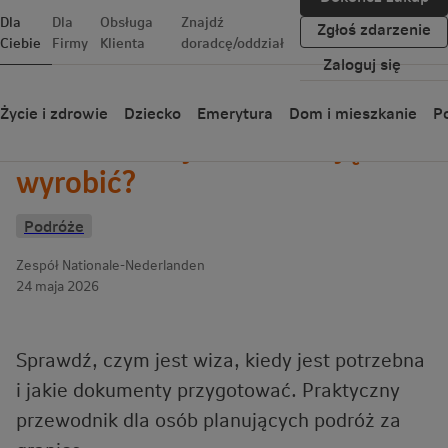
Dla
Dla
Obsługa
Znajdź
Zgłoś zdarzenie
Ciebie
Firmy
Klienta
doradcę/oddział
Zaloguj się
Wróć
Życie i zdrowie
Dziecko
Emerytura
Dom i mieszkanie
Po
Wiza – co to jest? Gdzie ją
wyrobić?
Podróże
Zespół Nationale-Nederlanden
24 maja 2026
Sprawdź, czym jest wiza, kiedy jest potrzebna
i jakie dokumenty przygotować. Praktyczny
przewodnik dla osób planujących podróż za