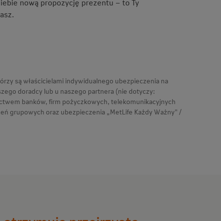
iebie nową propozycję prezentu – to Ty
asz.
tórzy są właścicielami indywidualnego ubezpieczenia na
zego doradcy lub u naszego partnera (nie dotyczy:
ictwem banków, firm pożyczkowych, telekomunikacyjnych
zeń grupowych oraz ubezpieczenia „MetLife Każdy Ważny" /
 otrzymują przejrzystą