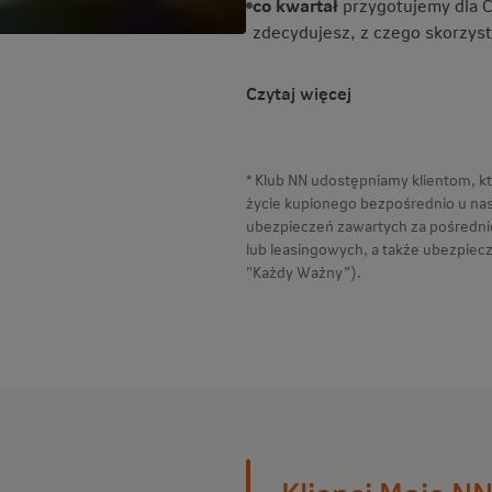
co kwartał
przygotujemy dla C
zdecydujesz, z czego skorzyst
Czytaj więcej
* Klub NN udostępniamy klientom, k
życie kupionego bezpośrednio u nas
ubezpieczeń zawartych za pośredn
lub leasingowych, a także ubezpiec
"Każdy Ważny”).
Klienci Moje NN