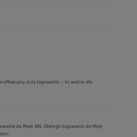
:
ryfikacyjny przy logowaniu – to ważne dla
ogowania do Moje NN. Dlatego logowanie do Moje
zez: