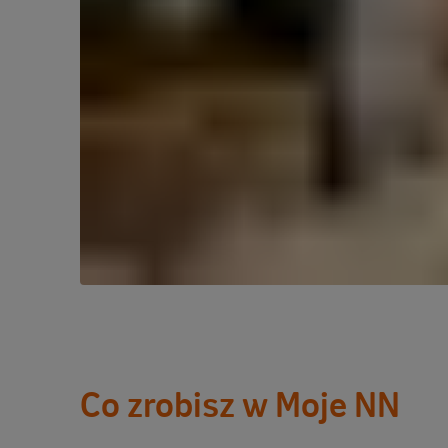
Co zrobisz w Moje NN