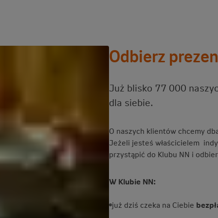
Odbierz prezen
Już blisko 77 000 naszyc
dla siebie.
O naszych klientów chcemy dbać
Jeżeli jesteś właścicielem ind
przystąpić do Klubu NN i odbie
W Klubie NN:
już dziś czeka na Ciebie
bezpł