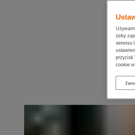
Ustaw
Używamy 
żeby zap
serwisu 
ustawieni
przycisk
cookie w
Zarz