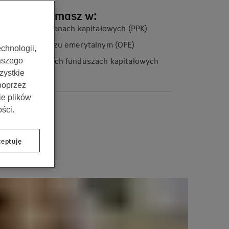
e pieniędzy masz w:
acowniczych planach kapitałowych (PPK)
wartym funduszu emerytalnym (OFE)
chnologii,
ezpieczeniowych funduszach kapitałowych
aszego
FK)
zystkie
 poprzez
ie plików
ści.
eptuję