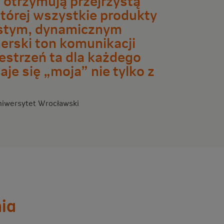
której wszystkie produkty
ostym, dynamicznym
nerski ton komunikacji
zestrzeń ta dla każdego
je się „moja” nie tylko z
niwersytet Wrocławski
ia