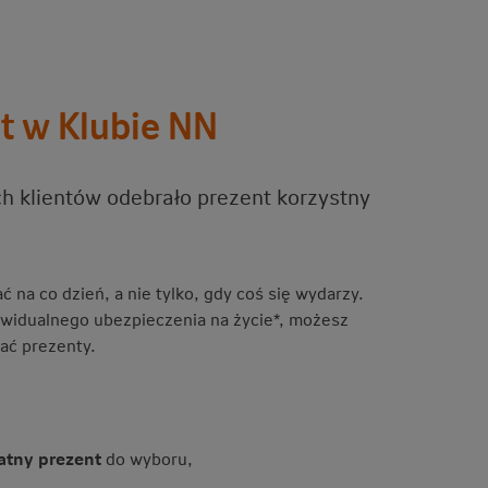
t w Klubie NN
h klientów odebrało prezent korzystny
 na co dzień, a nie tylko, gdy coś się wydarzy.
ywidualnego ubezpieczenia na życie*, możesz
rać prezenty.
atny prezent
do wyboru,