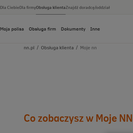
Dla Ciebie
Dla firmy
Obsługa klienta
Znajdź doradcę/oddział
Moja polisa
Obsługa firm
Dokumenty
Inne
nn.pl
/
Obsługa klienta
/
Moje nn
Co zobaczysz w Moje NN