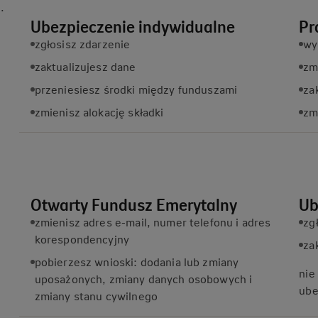
.
Ubezpieczenie indywidualne
Pr
zgłosisz zdarzenie
wy
zaktualizujesz dane
zm
przeniesiesz środki między funduszami
za
zmienisz alokację składki
zm
Otwarty Fundusz Emerytalny
Ub
zmienisz adres e-mail, numer telefonu i adres
zg
korespondencyjny
za
pobierzesz wnioski: dodania lub zmiany
nie
uposażonych, zmiany danych osobowych i
ube
zmiany stanu cywilnego