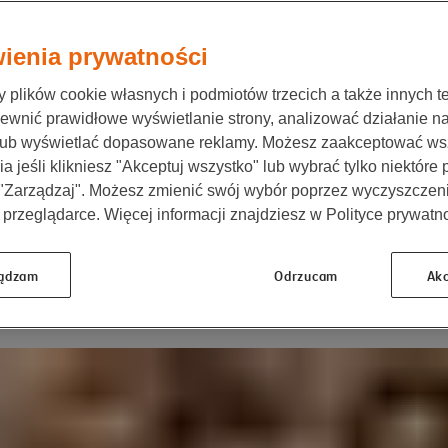
Informacje o ubezpieczeniach:
Il
ienia prywatności
jaki jest zakres Twojego ubezpieczenia
Pr
kogo obejmujesz ochroną
Ot
plików cookie własnych i podmiotów trzecich a także innych te
co jeszcze możesz ubezpieczyć w przyszłości
Ub
ewnić prawidłowe wyświetlanie strony, analizować działanie n
(U
lub wyświetlać dopasowane reklamy. Możesz zaakceptować ws
czy Twoja składka jest opłacona
a jeśli klikniesz "Akceptuj wszystko" lub wybrać tylko niektóre
 "Zarządzaj". Możesz zmienić swój wybór poprzez wyczyszczen
Aktywuj konto
 przeglądarce. Więcej informacji znajdziesz w Polityce prywatno
Masz już konto w Moje NN?
Zaloguj się
ądzam
Odrzucam
Akc