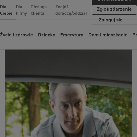
Dla
Dla
Obsługa
Znajdź
Zgłoś zdarzenie
Ciebie
Firmy
Klienta
doradcę/oddział
Zaloguj się
nn.pl
Życie i zdrowie
Dziecko
Emerytura
Dom i mieszkanie
Po