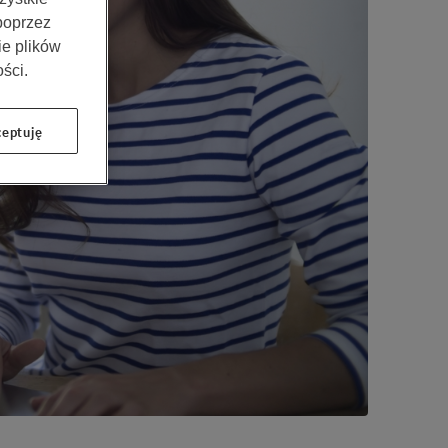
 poprzez
ie plików
ści.
eptuję