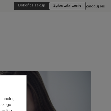
Dokończ zakup
Zgłoś zdarzenie
Zaloguj się
chnologii,
aszego
zystkie