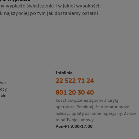
 wypłacić świadczenie i w jakiej wysokości.
 najszybciej po tym jak dostaniemy ostatni
Infolinia
22 522 71 24
owe
adcy
801 20 30 40
tale
Koszt połączenia zgodny z taryfą
operatora. Pamiętaj, że operator może
naliczyć opłatę za numer specjalny. Zależy
to od Twojej umowy.
Pon-Pt 9:00-17:00