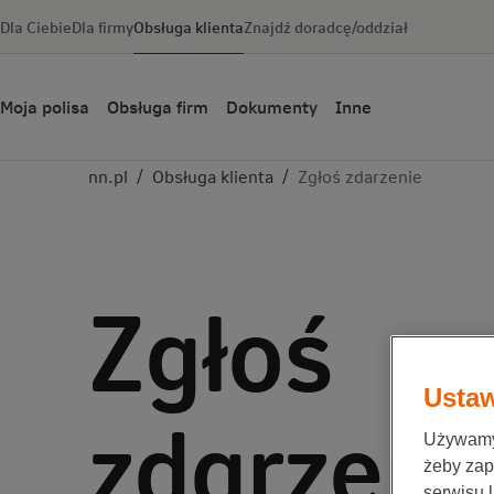
Dla Ciebie
Dla firmy
Obsługa klienta
Znajdź doradcę/oddział
Moja polisa
Obsługa firm
Dokumenty
Inne
nn.pl
/
Obsługa klienta
/
Zgłoś zdarzenie
Zgłoś
Ustaw
zdarzeni
Używamy 
żeby zap
serwisu 