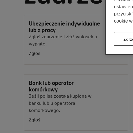
ustawieni
przycisk
cookie w
Ubezpieczenie indywidualne
lub z pracy
Zgłoś zdarzenie i złóż wniosek o
Zarz
wypłatę.
Zgłoś
Bank lub operator
komórkowy
Jeśli polisa została kupiona w
banku lub u operatora
komórkowego.
Zgłoś