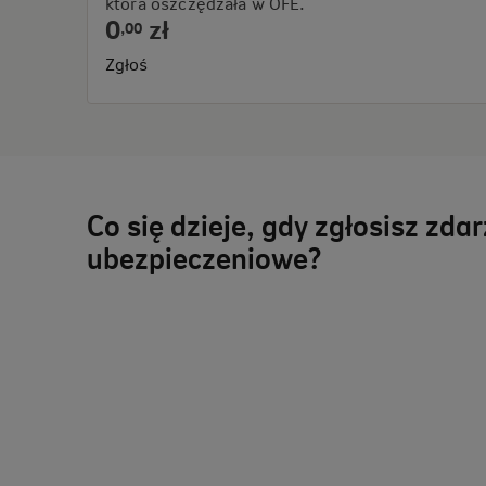
która oszczędzała w OFE.
0
zł
,
00
Zgłoś
Co się dzieje, gdy zgłosisz zda
ubezpieczeniowe?