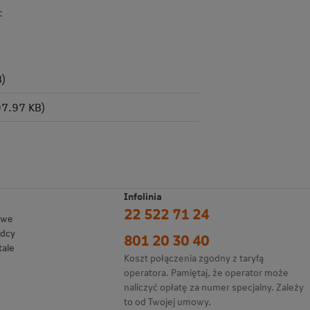
:
B)
97.97 KB)
Infolinia
22 522 71 24
owe
adcy
801 20 30 40
tale
Koszt połączenia zgodny z taryfą
operatora. Pamiętaj, że operator może
naliczyć opłatę za numer specjalny. Zależy
to od Twojej umowy.