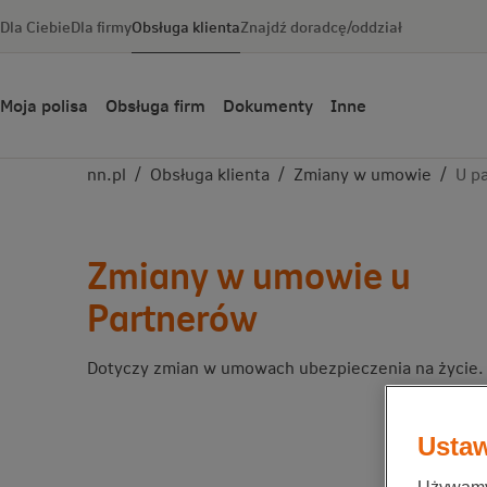
Dla Ciebie
Dla firmy
Obsługa klienta
Znajdź doradcę/oddział
Moja polisa
Obsługa firm
Dokumenty
Inne
nn.pl
/
Obsługa klienta
/
Zmiany w umowie
/
U p
Zmiany w umowie u
Partnerów
Dotyczy zmian w umowach ubezpieczenia na życie.
Ustaw