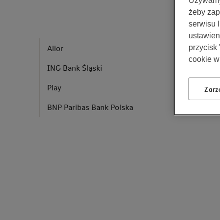
Używamy 
żeby zap
serwisu 
ustawieni
Alior
przycisk
cookie w
ING Bank Śląski
Play
Zarz
BNP Paribas Bank Polska