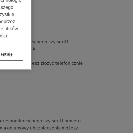
chnologii,
aszego
zystkie
 poprzez
ie plików
ści.
u korespondencyjnego czy serii i
 Alior Banku S.A.
eptuję
ieczenia możesz złożyć telefonicznie
korespondencyjnego czy serii i numeru
ienia od umowy ubezpieczenia możesz