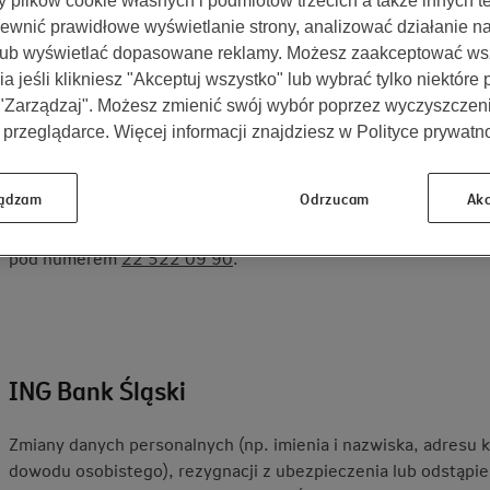
plików cookie własnych i podmiotów trzecich a także innych te
ewnić prawidłowe wyświetlanie strony, analizować działanie n
lub wyświetlać dopasowane reklamy. Możesz zaakceptować ws
a jeśli klikniesz "Akceptuj wszystko" lub wybrać tylko niektóre
Alior
 "Zarządzaj". Możesz zmienić swój wybór poprzez wyczyszczen
 przeglądarce. Więcej informacji znajdziesz w Polityce prywatno
Zmiany danych personalnych
(np. imienia i nazwiska, adres
numeru dowodu osobistego) możesz dokonać bezpośrednio w
ądzam
Odrzucam
Akc
Rezygnację z ubezpieczenia lub odstąpienie
od umowy ubezp
pod numerem
22 522 09 90
.
ING Bank Śląski
Zmiany danych personalnych (np. imienia i nazwiska, adresu 
dowodu osobistego), rezygnacji z ubezpieczenia lub odstąp