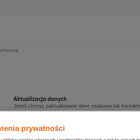
artnerow
Aktualizacja danych
Jeżeli chcesz zaktualizować dane osobowe lub kontakto
Przejdź do formularza
ienia prywatności