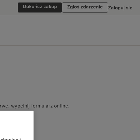
Dokończ zakup
Zgłoś zdarzenie
Zaloguj się
we, wypełnij formularz online.