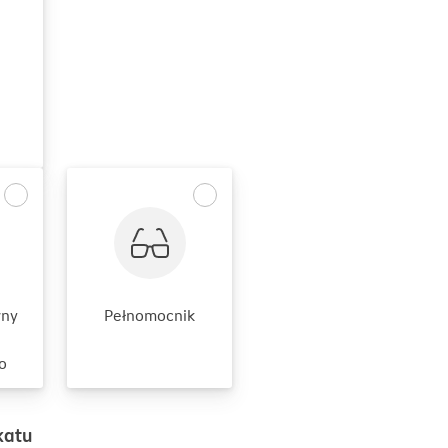
wny
Pełnomocnik
o
katu