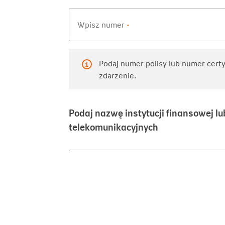
Wpisz numer
•
Podaj numer polisy lub numer certy
zdarzenie.
Podaj nazwę instytucji finansowej l
Obsługa klienta:
+48 801 20 30 40
+4
telekomunikacyjnych
Wpisz nazwę
•
Podaj typ ubezpieczenia