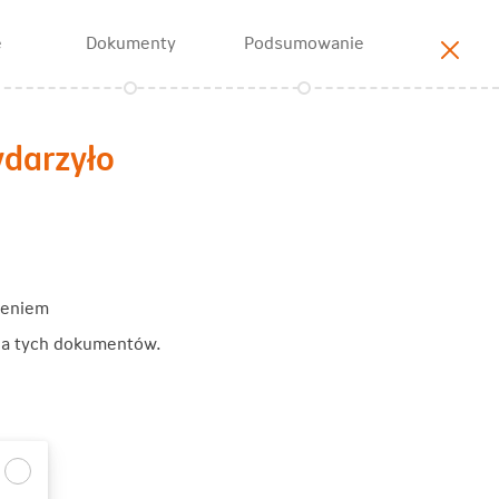
e
Dokumenty
Podsumowanie
ydarzyło
zeniem
cia tych dokumentów.