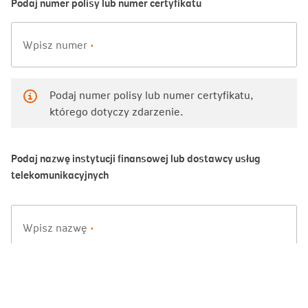
Podaj numer polisy lub numer certyfikatu
nn.pl
Wpisz numer
•
Regulamin
Polityka prywatności
Podaj numer polisy lub numer certyfikatu,
którego dotyczy zdarzenie.
Obsługa klienta:
+48 801 20 30 40
+48 22 522 71 24
dostępna pn. – pt., godz. 9:00 – 17:00
Podaj nazwę instytucji finansowej lub dostawcy usług
Koszt połączenia zależy od taryfy Twojego operatora.
telekomunikacyjnych
© 2026 Nationale-Nederlanden. Wszelkie prawa zastrzeżone.
Wpisz nazwę
•
Podaj typ ubezpieczenia