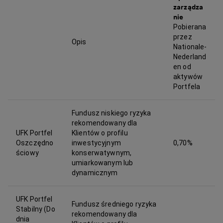
zarządza
nie
Pobierana
przez
Opis
Nationale-
Nederland
en od
aktywów
Portfela
Fundusz niskiego ryzyka
rekomendowany dla
UFK Portfel
Klientów o profilu
Oszczędno
inwestycyjnym
0,70%
ściowy
konserwatywnym,
umiarkowanym lub
dynamicznym
UFK Portfel
Fundusz średniego ryzyka
Stabilny (Do
rekomendowany dla
dnia