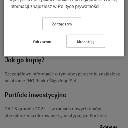
instytucji.
informacji znajdziesz w Polityce prywatności.
Czy to produkt dla mnie?
Zarządzam
Tak, jeśli klientem ING Banku Śląskiego S.A. i chciałbyś
zainwestować jednorazową kwotę w wysokości min. 50
Odrzucam
Akceptuję
tys. zł.
Jak go kupię?
Szczegółowe informacje o tym ubezpieczeniu znajdziesz
na stronie ING Banku Śląskiego S.A.
Portfele inwestycyjne
Od 13 grudnia 2021 r. w ramach nowych umów
ubezpieczenia oferowane są następujące Portfele:
Opłata za