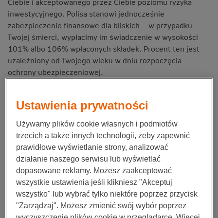
Ciebie i akceptowanego przez Ciebie poziomu ryzyka
inwestycyjnego. Polisa stanowi jednocześnie
zabezpieczenie finansowe dla bliskich – w przypadku
Twojej śmierci, wypłacimy im świadczenie w wysokości
101% albo 106% wpłaconych składek. Procent ten jest
uzależniony od Twojego wieku w dniu rozpoczęcia
ochrony ubezpieczeniowej.
Kto zarządza Portfelami?
Ustawienia prywatności
Ubezpieczeniowymi funduszami kapitałowymi, które są
Używamy plików cookie własnych i podmiotów
dostępne w ramach Inwestycji portfelowych zarządza ING
trzecich a także innych technologii, żeby zapewnić
Towarzystwo Funduszy Inwestycyjnych Spółka Akcyjna, w
prawidłowe wyświetlanie strony, analizować
skrócie ING TFI S.A.
działanie naszego serwisu lub wyświetlać
dopasowane reklamy. Możesz zaakceptować
ING TFI S.A. jest jednym z największych i najdłużej
wszystkie ustawienia jeśli klikniesz "Akceptuj
działających towarzystw funduszy inwestycyjnych w
wszystko" lub wybrać tylko niektóre poprzez przycisk
Polsce. Na polskim rynku działa od 1997 roku zarządzając
"Zarządzaj". Możesz zmienić swój wybór poprzez
aktywami blisko 800 tys. klientów indywidualnych, jak i
wyczyszczenie plików cookie w przeglądarce. Więcej