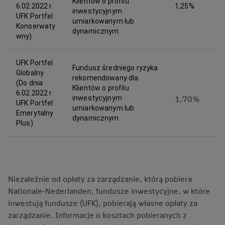
Klientów o profilu
6.02.2022 r.
1,25%
inwestycyjnym
UFK Portfel
umiarkowanym lub
Konserwaty
dynamicznym
wny)
UFK Portfel
Fundusz średniego ryzyka
Globalny
rekomendowany dla
(Do dnia
Klientów o profilu
6.02.2022 r.
1,70%
inwestycyjnym
UFK Portfel
umiarkowanym lub
Emerytalny
dynamicznym
Plus)
Niezależnie od opłaty za zarządzanie, którą pobiera
Nationale-Nederlanden, fundusze inwestycyjne, w które
inwestują fundusze (UFK), pobierają własne opłaty za
zarządzanie. Informacje o kosztach pobieranych z