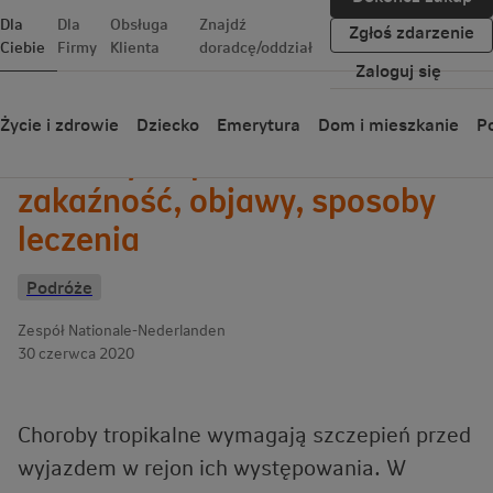
Dla
Dla
Obsługa
Znajdź
Zgłoś zdarzenie
Ciebie
Firmy
Klienta
doradcę/oddział
Zaloguj się
Wróć
Życie i zdrowie
Dziecko
Emerytura
Dom i mieszkanie
Po
Choroby tropikalne –
zakaźność, objawy, sposoby
leczenia
Podróże
Zespół Nationale-Nederlanden
30 czerwca 2020
Choroby tropikalne wymagają szczepień przed
wyjazdem w rejon ich występowania. W