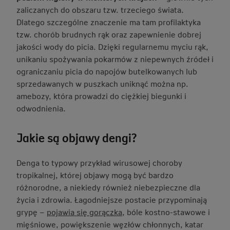
zaliczanych do obszaru tzw. trzeciego świata.
Dlatego szczególne znaczenie ma tam profilaktyka
tzw. chorób brudnych rąk oraz zapewnienie dobrej
jakości wody do picia. Dzięki regularnemu myciu rąk,
unikaniu spożywania pokarmów z niepewnych źródeł i
ograniczaniu picia do napojów butelkowanych lub
sprzedawanych w puszkach uniknąć można np.
amebozy, która prowadzi do ciężkiej biegunki i
odwodnienia.
Jakie są objawy dengi?
Denga to typowy przykład wirusowej choroby
tropikalnej, której objawy mogą być bardzo
różnorodne, a niekiedy również niebezpieczne dla
życia i zdrowia. Łagodniejsze postacie przypominają
grypę –
pojawia się gorączka
, bóle kostno-stawowe i
mięśniowe, powiększenie węzłów chłonnych, katar