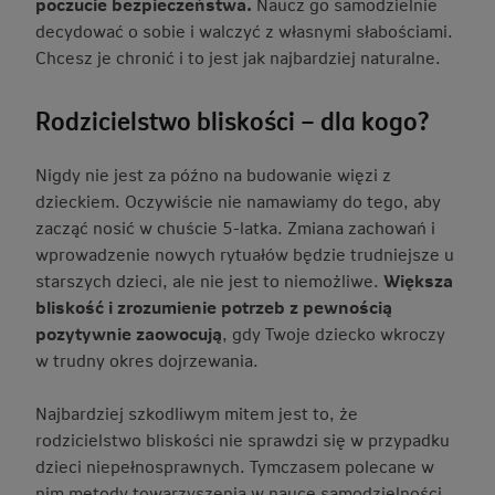
poczucie bezpieczeństwa.
Naucz go samodzielnie
decydować o sobie i walczyć z własnymi słabościami.
Chcesz je chronić i to jest jak najbardziej naturalne.
Rodzicielstwo bliskości – dla kogo?
Nigdy nie jest za późno na budowanie więzi z
dzieckiem. Oczywiście nie namawiamy do tego, aby
zacząć nosić w chuście 5-latka. Zmiana zachowań i
wprowadzenie nowych rytuałów będzie trudniejsze u
starszych dzieci, ale nie jest to niemożliwe.
Większa
bliskość i zrozumienie potrzeb z pewnością
pozytywnie zaowocują
, gdy Twoje dziecko wkroczy
w trudny okres dojrzewania.
Najbardziej szkodliwym mitem jest to, że
rodzicielstwo bliskości nie sprawdzi się w przypadku
dzieci niepełnosprawnych. Tymczasem polecane w
nim metody towarzyszenia w nauce samodzielności