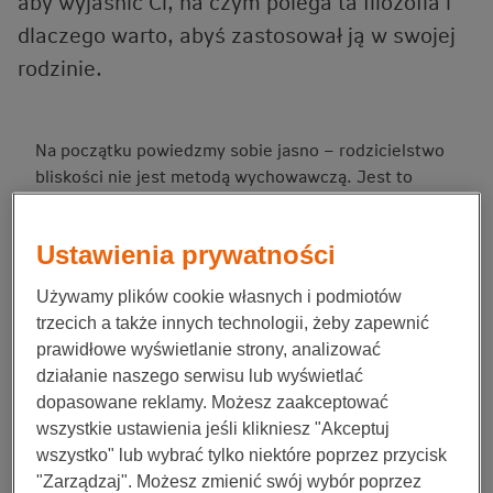
aby wyjaśnić Ci, na czym polega ta filozofia i
dlaczego warto, abyś zastosował ją w swojej
rodzinie.
Na początku powiedzmy sobie jasno – rodzicielstwo
bliskości nie jest metodą wychowawczą. Jest to
rodzaj filozofii wychowania, która wiąże się bardziej
ze zmianą nastawienia do rodzicielstwa niż
Ustawienia prywatności
stosowaniem konkretnych zabiegów. Jest to
idea
opierająca się na wzajemnym szacunku oraz
Używamy plików cookie własnych i podmiotów
budowaniu prawdziwego i naturalnego
trzecich a także innych technologii, żeby zapewnić
przywiązania
.
prawidłowe wyświetlanie strony, analizować
działanie naszego serwisu lub wyświetlać
Rodzicielstwo bliskości – przepis na
dopasowane reklamy. Możesz zaakceptować
szczęśliwe dziecko?
wszystkie ustawienia jeśli klikniesz "Akceptuj
wszystko" lub wybrać tylko niektóre poprzez przycisk
Jednym z najczęściej powtarzanych mitów na temat
"Zarządzaj". Możesz zmienić swój wybór poprzez