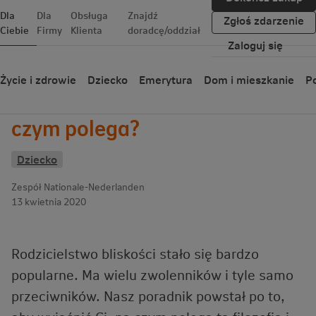
Dla
Dla
Obsługa
Znajdź
Zgłoś zdarzenie
Ciebie
Firmy
Klienta
doradcę/oddział
Zaloguj się
Wróć
Życie i zdrowie
Dziecko
Emerytura
Dom i mieszkanie
Po
Rodzicielstwo bliskości – na
czym polega?
Dziecko
Zespół Nationale-Nederlanden
13 kwietnia 2020
Rodzicielstwo bliskości stało się bardzo
popularne. Ma wielu zwolenników i tyle samo
przeciwników. Nasz poradnik powstał po to,