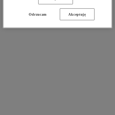
information).
Odrzucam
Akceptuję