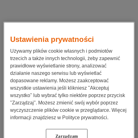
Ustawienia prywatności
Używamy plików cookie własnych i podmiotów
trzecich a także innych technologii, żeby zapewnić
prawidłowe wyświetlanie strony, analizować
działanie naszego serwisu lub wyświetlać
dopasowane reklamy. Możesz zaakceptować
wszystkie ustawienia jeśli klikniesz "Akceptuj
wszystko" lub wybrać tylko niektóre poprzez przycisk
"Zarządzaj". Możesz zmienić swój wybór poprzez
wyczyszczenie plików cookie w przeglądarce. Więcej
informacji znajdziesz w Polityce prywatności.
Application error: a
client
-side exception has occurred while
Zarządzam
loading
www.nn.pl
(see the
browser console
for more