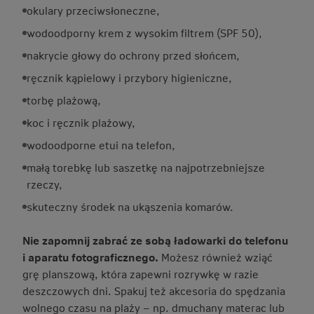
okulary przeciwsłoneczne,
wodoodporny krem z wysokim filtrem (SPF 50),
nakrycie głowy do ochrony przed słońcem,
ręcznik kąpielowy i przybory higieniczne,
torbę plażową,
koc i ręcznik plażowy,
wodoodporne etui na telefon,
małą torebkę lub saszetkę na najpotrzebniejsze
rzeczy,
skuteczny środek na ukąszenia komarów.
Nie zapomnij zabrać ze sobą ładowarki do telefonu
i aparatu fotograficznego.
Możesz również wziąć
grę planszową, która zapewni rozrywkę w razie
deszczowych dni. Spakuj też akcesoria do spędzania
wolnego czasu na plaży – np. dmuchany materac lub