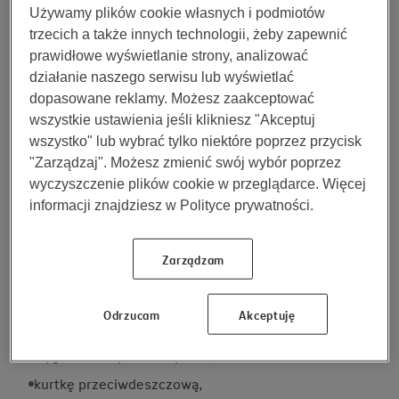
Podczas planowania, co zabrać nad morze latem,
Używamy plików cookie własnych i podmiotów
uwzględnij czas trwania wycieczki, miejsce pobytu i
trzecich a także innych technologii, żeby zapewnić
rekomendowany sposób spędzania wolnego czasu.
prawidłowe wyświetlanie strony, analizować
Nieco inną zawartość ma torba miłośnika pieszych
działanie naszego serwisu lub wyświetlać
wycieczek i sportu oraz osoby, która zamierza przez
dopasowane reklamy. Możesz zaakceptować
cały wyjazd odpoczywać na plaży. Dodatkowo
wszystkie ustawienia jeśli klikniesz "Akceptuj
powinieneś też zapoznać się z prognozami pogody
wszystko" lub wybrać tylko niektóre poprzez przycisk
– aura nad polskim morzem bywa kapryśna również
"Zarządzaj". Możesz zmienić swój wybór poprzez
latem.
wyczyszczenie plików cookie w przeglądarce. Więcej
informacji znajdziesz w Polityce prywatności.
Na wakacje nad morze spakuj:
Zarządzam
zestaw letnich ubrań i bieliznę na każdy dzień,
strój kąpielowy,
Odrzucam
Akceptuję
strój sportowy,
wygodne buty letnie i pełne,
kurtkę przeciwdeszczową,