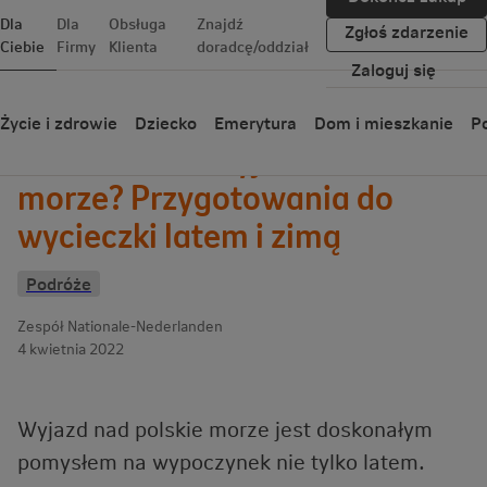
Dla
Dla
Obsługa
Znajdź
Zgłoś zdarzenie
Ciebie
Firmy
Klienta
doradcę/oddział
Zaloguj się
Wróć
Życie i zdrowie
Dziecko
Emerytura
Dom i mieszkanie
Po
Co zabrać na wyjazd nad
morze? Przygotowania do
wycieczki latem i zimą
Podróże
Zespół Nationale-Nederlanden
4 kwietnia 2022
Wyjazd nad polskie morze jest doskonałym
pomysłem na wypoczynek nie tylko latem.