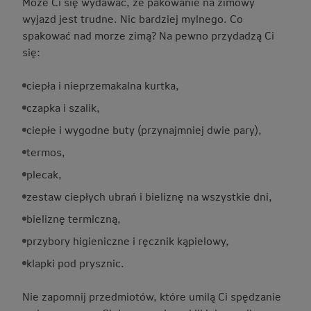
Może Ci się wydawać, że pakowanie na zimowy
wyjazd jest trudne. Nic bardziej mylnego. Co
spakować nad morze zimą? Na pewno przydadzą Ci
się:
ciepła i nieprzemakalna kurtka,
czapka i szalik,
ciepłe i wygodne buty (przynajmniej dwie pary),
termos,
plecak,
zestaw ciepłych ubrań i bieliznę na wszystkie dni,
bieliznę termiczną,
przybory higieniczne i ręcznik kąpielowy,
klapki pod prysznic.
Nie zapomnij przedmiotów, które umilą Ci spędzanie