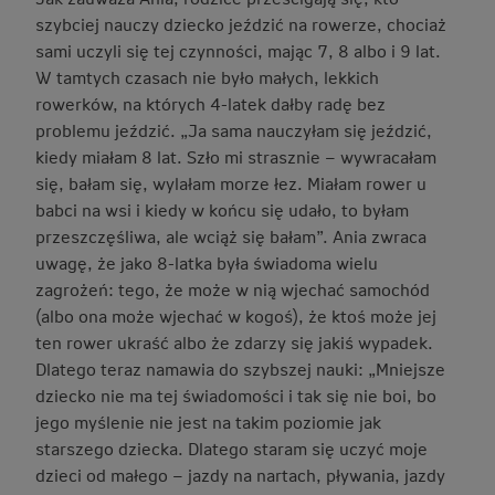
szybciej nauczy dziecko jeździć na rowerze, chociaż
sami uczyli się tej czynności, mając 7, 8 albo i 9 lat.
W tamtych czasach nie było małych, lekkich
rowerków, na których 4-latek dałby radę bez
problemu jeździć. „Ja sama nauczyłam się jeździć,
kiedy miałam 8 lat. Szło mi strasznie – wywracałam
się, bałam się, wylałam morze łez. Miałam rower u
babci na wsi i kiedy w końcu się udało, to byłam
przeszczęśliwa, ale wciąż się bałam”. Ania zwraca
uwagę, że jako 8-latka była świadoma wielu
zagrożeń: tego, że może w nią wjechać samochód
(albo ona może wjechać w kogoś), że ktoś może jej
ten rower ukraść albo że zdarzy się jakiś wypadek.
Dlatego teraz namawia do szybszej nauki: „Mniejsze
dziecko nie ma tej świadomości i tak się nie boi, bo
jego myślenie nie jest na takim poziomie jak
starszego dziecka. Dlatego staram się uczyć moje
dzieci od małego – jazdy na nartach, pływania, jazdy