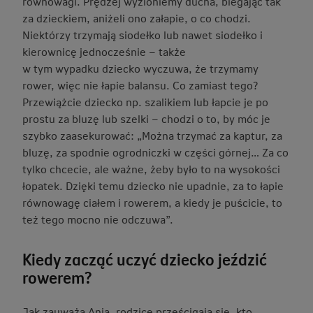
równowagi. Prędzej wyzioniemy ducha, biegając tak
za dzieckiem, aniżeli ono załapie, o co chodzi.
Niektórzy trzymają siodełko lub nawet siodełko i
kierownicę jednocześnie – także
w tym wypadku dziecko wyczuwa, że trzymamy
rower, więc nie łapie balansu. Co zamiast tego?
Przewiążcie dziecko np. szalikiem lub łapcie je po
prostu za bluzę lub szelki – chodzi o to, by móc je
szybko zaasekurować: „Można trzymać za kaptur, za
bluzę, za spodnie ogrodniczki w części górnej… Za co
tylko chcecie, ale ważne, żeby było to na wysokości
łopatek. Dzięki temu dziecko nie upadnie, za to łapie
równowagę ciałem i rowerem, a kiedy je puścicie, to
też tego mocno nie odczuwa”.
Kiedy zacząć uczyć dziecko jeździć
rowerem?
Jak zauważa Ania, rodzice prześcigają się, kto