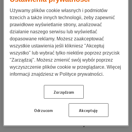
rowerze?
Używamy plików cookie własnych i podmiotów
trzecich a także innych technologii, żeby zapewnić
Według Ani – od roweru biegowego, na którym dzieci
prawidłowe wyświetlanie strony, analizować
uczą się utrzymywać równowagę. W miarę nabierania
działanie naszego serwisu lub wyświetlać
sprawności coraz częściej podnoszą nogi do góry i
dopasowane reklamy. Możesz zaakceptować
balansują całym ciałem. Właśnie dlatego popularne
wszystkie ustawienia jeśli klikniesz "Akceptuj
biegówki są świetnym sprzętem, żeby przygotować
wszystko" lub wybrać tylko niektóre poprzez przycisk
dziecko do jazdy na rowerze z pedałami. Co ciekawe
"Zarządzaj". Możesz zmienić swój wybór poprzez
– po treningu na biegówce Ania radzi zrezygnować z
wyczyszczenie plików cookie w przeglądarce. Więcej
montażu bocznych kółek do roweru. Jej zdaniem,
informacji znajdziesz w Polityce prywatności.
„jeżeli dziecko wcześniej jeździło na biegówce i
dobrze łapało równowagę, zamontowanie bocznych
kółek będzie krokiem wstecz”. Do tego takim
Zarządzam
rowerem ciężej się jeździ i nie da się na nim rozwinąć
dużej prędkości.
Odrzucam
Akceptuję
Jaki rower dla dziecka wybrać?