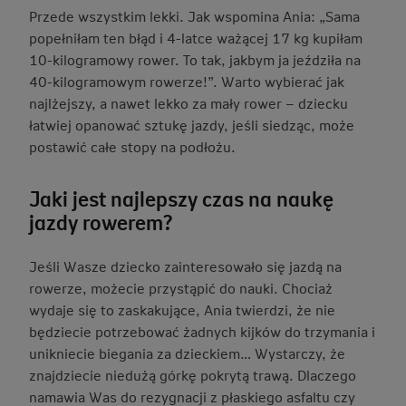
Przede wszystkim lekki. Jak wspomina Ania: „Sama
popełniłam ten błąd i 4-latce ważącej 17 kg kupiłam
10-kilogramowy rower. To tak, jakbym ja jeździła na
40-kilogramowym rowerze!”. Warto wybierać jak
najlżejszy, a nawet lekko za mały rower – dziecku
łatwiej opanować sztukę jazdy, jeśli siedząc, może
postawić całe stopy na podłożu.
Jaki jest najlepszy czas na naukę
jazdy rowerem?
Jeśli Wasze dziecko zainteresowało się jazdą na
rowerze, możecie przystąpić do nauki. Chociaż
wydaje się to zaskakujące, Ania twierdzi, że nie
będziecie potrzebować żadnych kijków do trzymania i
unikniecie biegania za dzieckiem… Wystarczy, że
znajdziecie niedużą górkę pokrytą trawą. Dlaczego
namawia Was do rezygnacji z płaskiego asfaltu czy