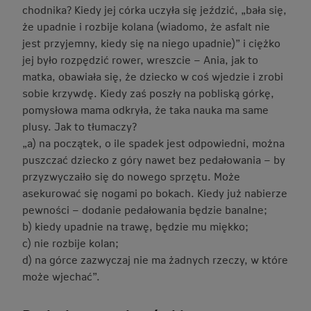
chodnika? Kiedy jej córka uczyła się jeździć, „bała się,
że upadnie i rozbije kolana (wiadomo, że asfalt nie
jest przyjemny, kiedy się na niego upadnie)” i ciężko
jej było rozpędzić rower, wreszcie – Ania, jak to
matka, obawiała się, że dziecko w coś wjedzie i zrobi
sobie krzywdę. Kiedy zaś poszły na pobliską górkę,
pomysłowa mama odkryła, że taka nauka ma same
plusy. Jak to tłumaczy?
„a) na początek, o ile spadek jest odpowiedni, można
puszczać dziecko z góry nawet bez pedałowania – by
przyzwyczaiło się do nowego sprzętu. Może
asekurować się nogami po bokach. Kiedy już nabierze
pewności – dodanie pedałowania będzie banalne;
b) kiedy upadnie na trawę, będzie mu miękko;
c) nie rozbije kolan;
d) na górce zazwyczaj nie ma żadnych rzeczy, w które
może wjechać”.