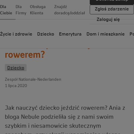
Dla
Dla
Obsługa
Znajdź
Zgłoś zdarzenie
Ciebie
Firmy
Klienta
doradcę/oddział
Zaloguj się
Wróć
Życie i zdrowie
Dziecko
Emerytura
Dom i mieszkanie
Po
Jak nauczyć dziecko jeździć
rowerem?
Dziecko
Zespół Nationale-Nederlanden
1 lipca 2020
Jak nauczyć dziecko jeździć rowerem? Ania z
bloga Nebule podzieliła się z nami swoim
szybkim i niesamowicie skutecznym