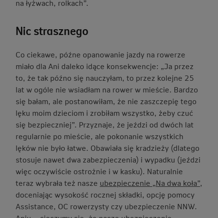
na łyżwach, rolkach”.
Nic strasznego
Co ciekawe, późne opanowanie jazdy na rowerze
miało dla Ani daleko idące konsekwencje: „Ja przez
to, że tak późno się nauczyłam, to przez kolejne 25
lat w ogóle nie wsiadłam na rower w mieście. Bardzo
się bałam, ale postanowiłam, że nie zaszczepię tego
lęku moim dzieciom i zrobiłam wszystko, żeby czuć
się bezpieczniej”. Przyznaje, że jeździ od dwóch lat
regularnie po mieście, ale pokonanie wszystkich
lęków nie było łatwe. Obawiała się kradzieży (dlatego
stosuje nawet dwa zabezpieczenia) i wypadku (jeździ
więc oczywiście ostrożnie i w kasku). Naturalnie
teraz wybrała też nasze
ubezpieczenie „Na dwa koła”
,
doceniając wysokość rocznej składki, opcję pomocy
Assistance, OC rowerzysty czy ubezpieczenie NNW.
Aniu – cieszymy się, że nasze ubezpieczenie